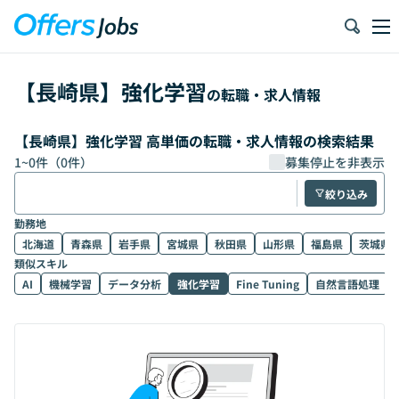
【
長崎県
】
強化学習
の転職・求人情報
【長崎県】強化学習 高単価の転職・求人情報の検索結果
1
~
0
件（
0
件）
募集停止を非表示
絞り込み
勤務地
北海道
青森県
岩手県
宮城県
秋田県
山形県
福島県
茨城県
類似スキル
AI
機械学習
データ分析
強化学習
Fine Tuning
自然言語処理