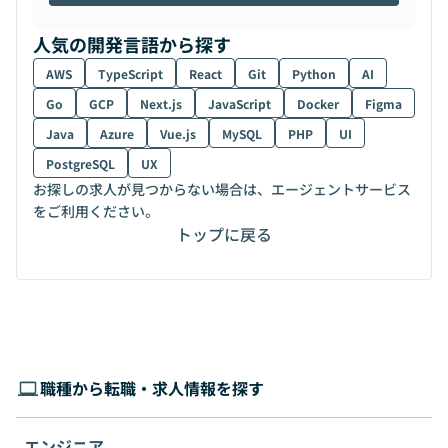
人気の開発言語から探す
AWS
TypeScript
React
Git
Python
AI
Go
GCP
Next.js
JavaScript
Docker
Figma
Java
Azure
Vue.js
MySQL
PHP
UI
PostgreSQL
UX
お探しの求人が見つからない場合は、エージェントサービス
をご利用ください。
トップに戻る
職種から転職・求人情報を探す
エンジニア