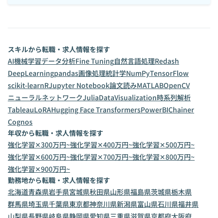
スキルから転職・求人情報を探す
AI
機械学習
データ分析
Fine Tuning
自然言語処理
Redash
DeepLearning
pandas
画像処理
統計学
NumPy
TensorFlow
scikit-learn
R
Jupyter Notebook
論文読み
MATLAB
OpenCV
ニューラルネットワーク
Julia
DataVisualization
時系列解析
Tableau
LoRA
Hugging Face Transformers
PowerBI
Chainer
Cognos
年収から転職・求人情報を探す
強化学習✕300万円~
強化学習✕400万円~
強化学習✕500万円~
強化学習✕600万円~
強化学習✕700万円~
強化学習✕800万円~
強化学習✕900万円~
勤務地から転職・求人情報を探す
北海道
青森県
岩手県
宮城県
秋田県
山形県
福島県
茨城県
栃木県
群馬県
埼玉県
千葉県
東京都
神奈川県
新潟県
富山県
石川県
福井県
山梨県
長野県
岐阜県
静岡県
愛知県
三重県
滋賀県
京都府
大阪府