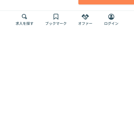
求人を探す
ブックマーク
オファー
ログイン
メディア
サービス
キャリアアップ
採用担当者さま
各種媒体
を目指す
トップページ
Offers AI
Offers
ログイン
利用規約
新規登録・ロ
RPO
Magazine
プライバシー
グイン
Offers HR
予算型リテー
ポリシー
案件を探す
Magazine
導入事例
ナー
外部送信ツー
Offers 職務経
Offers デジタ
ルの一覧
歴
ル人材総研
お役立ち
人事AIコンサ
Offers AI
資料
ルティング
Harness
企業を探す
よくある
求人掲載無料
イベント情報
ご質問
プラン