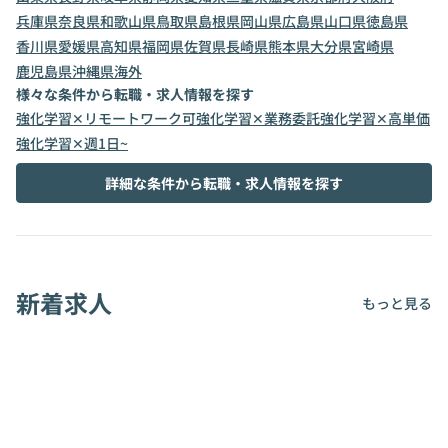
兵庫県
奈良県
和歌山県
鳥取県
島根県
岡山県
広島県
山口県
徳島県
香川県
愛媛県
高知県
福岡県
佐賀県
長崎県
熊本県
大分県
宮崎県
鹿児島県
沖縄県
海外
様々な条件から転職・求人情報を探す
強化学習✕リモートワーク可
強化学習✕業務委託
強化学習✕高単価
強化学習✕週1日~
詳細な条件から転職・求人情報を探す
新着求人
もっと見る