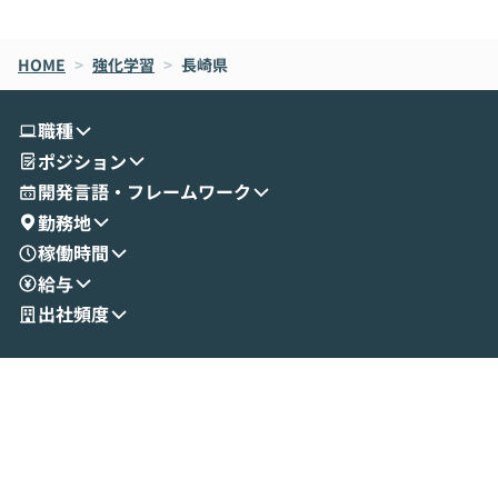
de CodeはNGになりがちで、なぜCowork
スクごとに最適
なら安全なのか」を解説いただいた上で、C
すのは至難の業です。 そこで
HOME
oworkの基本的な機能をご紹介いただきま
>
強化学習
>
長崎県
は、LLMのフ
す。 続く公開デモでは、実際にCoworkを
ント構築の最前
使ってワークフローを構築する様子をお見
社松尾研究所の尾
職種
せいただきます。数分でワークフローが完
e・Codex・G
ポジション
成する手軽さや、Gmail等の外部サービス
分けの考え方を紐
とセキュアに連携できるポイントなど、実
使わなくなった
開発言語・フレームワーク
演を通じて具体的なイメージをお届けしま
らではの視点でお
勤務地
す。 後半のディスカッションでは、セキュ
のAIに絞るべ
稼働時間
リティの考え方や社内導入の進め方など、
迷っている方か
給与
現場目線でさらに深掘りしていきます。
最適化したい方
「自分の業務をAIで自動化してみたいけ
ご参加をお待ち
出社頻度
ど、何から始めればいいかわからない」と
いう方にこそ参加いただきたいイベントで
す。