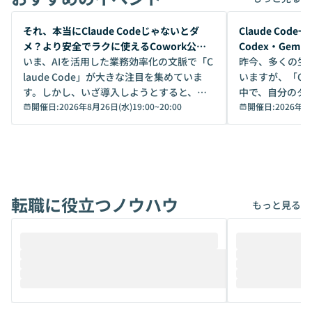
開催前
開催前
それ、本当にClaude Codeじゃないとダ
Claude Co
メ？より安全でラクに使えるCowork公開
Codex・Gem
デモ
いま、AIを活用した業務効率化の文脈で「C
昨今、多くの生
laude Code」が大きな注目を集めていま
いますが、「Code
す。しかし、いざ導入しようとすると、セ
中で、自分のタ
キュリティ面の懸念や権限管理のハードル
開催日:
2026年8月26日(水)19:00
~
20:00
いいのか」を自
開催日:
2026年8
から、気軽に使えないケースも多いのでは
か？ 「なんとなく誰かが良いと言っていた
ないでしょうか。 Coworkは、非エンジニ
から」「SNS
アでも簡単に安全に扱えるよう作られた機
ら」と、周りの
能です。そして実は、日常の業務領域であ
ている方も少な
れば「Coworkで十分にカバーできる」だ
Iのポテンシャル
転職に役立つノウハウ
けでなく、想像以上の範囲まで自動化でき
は、評判ではな
もっと見る
ることは、まだあまり知られていません。
ているAIを選ぶこ
そこで本イベントでは、メルカリで生成AI
もやり取りを重
推進を担当されているハヤカワ五味氏をお
まで文脈を忘れず
迎えし、Coworkを使った業務自動化の実
キストだけでな
際を、公開デモを交えてわかりやすくお伝
うときに一番打率が
えします。 前半のLTでは、ハヤカワ氏より
え、次々と新し
メルカリでの判断基準をもとに「なぜClau
それぞれの本当