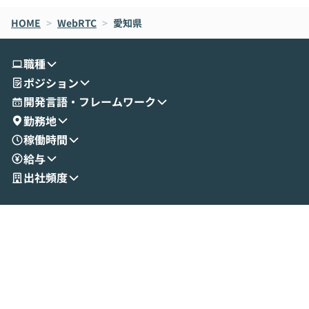
なら安全なのか」を解説いただいた上で、C
すのは至難の業です。 そこで
HOME
oworkの基本的な機能をご紹介いただきま
>
WebRTC
>
愛知県
は、LLMのフ
す。 続く公開デモでは、実際にCoworkを
ント構築の最前
使ってワークフローを構築する様子をお見
社松尾研究所の尾
職種
せいただきます。数分でワークフローが完
e・Codex・G
ポジション
成する手軽さや、Gmail等の外部サービス
分けの考え方を紐
とセキュアに連携できるポイントなど、実
使わなくなった
開発言語・フレームワーク
演を通じて具体的なイメージをお届けしま
らではの視点でお
勤務地
す。 後半のディスカッションでは、セキュ
のAIに絞るべ
稼働時間
リティの考え方や社内導入の進め方など、
迷っている方か
給与
現場目線でさらに深掘りしていきます。
最適化したい方
「自分の業務をAIで自動化してみたいけ
ご参加をお待ち
出社頻度
ど、何から始めればいいかわからない」と
いう方にこそ参加いただきたいイベントで
す。