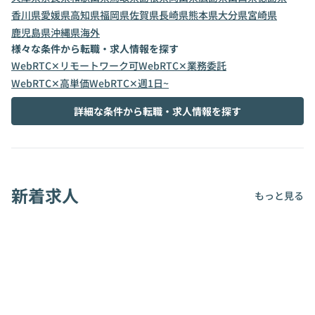
香川県
愛媛県
高知県
福岡県
佐賀県
長崎県
熊本県
大分県
宮崎県
鹿児島県
沖縄県
海外
様々な条件から転職・求人情報を探す
WebRTC✕リモートワーク可
WebRTC✕業務委託
WebRTC✕高単価
WebRTC✕週1日~
詳細な条件から転職・求人情報を探す
新着求人
もっと見る