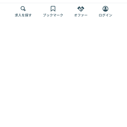
求人を探す
ブックマーク
オファー
ログイン
メディア
サービス
キャリアアップ
採用担当者さま
各種媒体
を目指す
トップページ
Offers AI
Offers
ログイン
利用規約
新規登録・ロ
RPO
Magazine
プライバシー
グイン
Offers HR
予算型リテー
ポリシー
案件を探す
Magazine
導入事例
ナー
外部送信ツー
Offers 職務経
Offers デジタ
ルの一覧
歴
ル人材総研
お役立ち
人事AIコンサ
Offers AI
資料
ルティング
Harness
企業を探す
よくある
求人掲載無料
イベント情報
ご質問
プラン
ヘルプページ