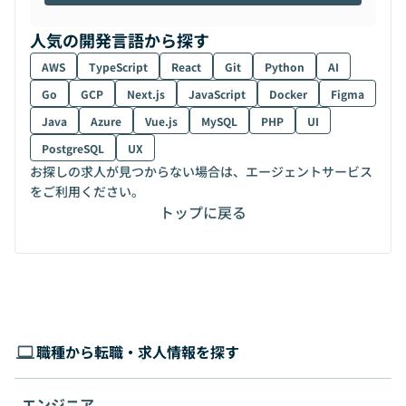
人気の開発言語から探す
AWS
TypeScript
React
Git
Python
AI
Go
GCP
Next.js
JavaScript
Docker
Figma
Java
Azure
Vue.js
MySQL
PHP
UI
PostgreSQL
UX
お探しの求人が見つからない場合は、エージェントサービス
をご利用ください。
トップに戻る
職種から転職・求人情報を探す
エンジニア