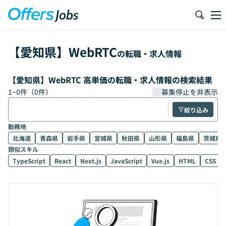
【
愛知県
】
WebRTC
の転職・求人情報
【愛知県】WebRTC 高単価の転職・求人情報の検索結果
1
~
0
件（
0
件）
募集停止を非表示
絞り込み
勤務地
北海道
青森県
岩手県
宮城県
秋田県
山形県
福島県
茨城県
類似スキル
TypeScript
React
Next.js
JavaScript
Vue.js
HTML
CSS