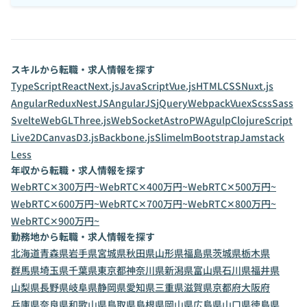
スキルから転職・求人情報を探す
TypeScript
React
Next.js
JavaScript
Vue.js
HTML
CSS
Nuxt.js
Angular
Redux
NestJS
AngularJS
jQuery
Webpack
Vuex
Scss
Sass
Svelte
WebGL
Three.js
WebSocket
Astro
PWA
gulp
ClojureScript
Live2D
Canvas
D3.js
Backbone.js
Slim
elm
Bootstrap
Jamstack
Less
年収から転職・求人情報を探す
WebRTC✕300万円~
WebRTC✕400万円~
WebRTC✕500万円~
WebRTC✕600万円~
WebRTC✕700万円~
WebRTC✕800万円~
WebRTC✕900万円~
勤務地から転職・求人情報を探す
北海道
青森県
岩手県
宮城県
秋田県
山形県
福島県
茨城県
栃木県
群馬県
埼玉県
千葉県
東京都
神奈川県
新潟県
富山県
石川県
福井県
山梨県
長野県
岐阜県
静岡県
愛知県
三重県
滋賀県
京都府
大阪府
兵庫県
奈良県
和歌山県
鳥取県
島根県
岡山県
広島県
山口県
徳島県