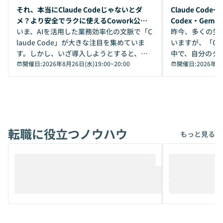
開催前
開催前
それ、本当にClaude Codeじゃないとダ
Claude Co
メ？より安全でラクに使えるCowork公開
Codex・Gem
デモ
いま、AIを活用した業務効率化の文脈で「C
昨今、多くの生
laude Code」が大きな注目を集めていま
いますが、「Code
す。しかし、いざ導入しようとすると、セ
中で、自分のタ
キュリティ面の懸念や権限管理のハードル
開催日:
2026年8月26日(水)19:00
~
20:00
いいのか」を自
開催日:
2026年8
から、気軽に使えないケースも多いのでは
か？ 「なんとなく誰かが良いと言っていた
ないでしょうか。 Coworkは、非エンジニ
から」「SNS
アでも簡単に安全に扱えるよう作られた機
ら」と、周りの
能です。そして実は、日常の業務領域であ
ている方も少な
れば「Coworkで十分にカバーできる」だ
Iのポテンシャル
転職に役立つノウハウ
けでなく、想像以上の範囲まで自動化でき
は、評判ではな
もっと見る
ることは、まだあまり知られていません。
ているAIを選ぶこ
そこで本イベントでは、メルカリで生成AI
もやり取りを重
推進を担当されているハヤカワ五味氏をお
まで文脈を忘れず
迎えし、Coworkを使った業務自動化の実
キストだけでな
際を、公開デモを交えてわかりやすくお伝
うときに一番打率が
えします。 前半のLTでは、ハヤカワ氏より
え、次々と新し
メルカリでの判断基準をもとに「なぜClau
それぞれの本当
de CodeはNGになりがちで、なぜCowork
スクごとに最適