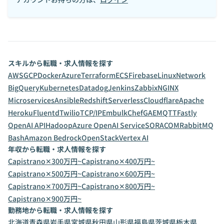
スキルから転職・求人情報を探す
AWS
GCP
Docker
Azure
Terraform
ECS
Firebase
Linux
Network
BigQuery
Kubernetes
Datadog
Jenkins
Zabbix
NGINX
Microservices
Ansible
Redshift
Serverless
Cloudflare
Apache
Heroku
Fluentd
Twilio
TCP/IP
Embulk
Chef
GAE
MQTT
Fastly
OpenAI API
Hadoop
Azure OpenAI Service
SORACOM
RabbitMQ
Bash
Amazon Bedrock
OpenStack
Vertex AI
年収から転職・求人情報を探す
Capistrano✕300万円~
Capistrano✕400万円~
Capistrano✕500万円~
Capistrano✕600万円~
Capistrano✕700万円~
Capistrano✕800万円~
Capistrano✕900万円~
勤務地から転職・求人情報を探す
北海道
青森県
岩手県
宮城県
秋田県
山形県
福島県
茨城県
栃木県