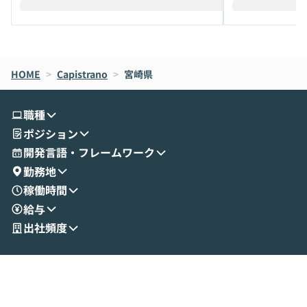
えします。 前半のLTでは、ハヤカワ氏より
え、次々と新し
メルカリでの判断基準をもとに「なぜClau
それぞれの本当
de CodeはNGになりがちで、なぜCowork
スクごとに最適
なら安全なのか」を解説いただいた上で、C
すのは至難の業です。 そこで
HOME
oworkの基本的な機能をご紹介いただきま
>
Capistrano
>
宮崎県
は、LLMのフ
す。 続く公開デモでは、実際にCoworkを
ント構築の最前
使ってワークフローを構築する様子をお見
社松尾研究所の尾
職種
せいただきます。数分でワークフローが完
e・Codex・G
ポジション
成する手軽さや、Gmail等の外部サービス
分けの考え方を紐
とセキュアに連携できるポイントなど、実
使わなくなった
開発言語・フレームワーク
演を通じて具体的なイメージをお届けしま
らではの視点でお
勤務地
す。 後半のディスカッションでは、セキュ
のAIに絞るべ
稼働時間
リティの考え方や社内導入の進め方など、
迷っている方か
給与
現場目線でさらに深掘りしていきます。
最適化したい方
「自分の業務をAIで自動化してみたいけ
ご参加をお待ち
出社頻度
ど、何から始めればいいかわからない」と
いう方にこそ参加いただきたいイベントで
す。