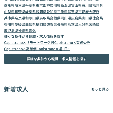
群馬県
埼玉県
千葉県
東京都
神奈川県
新潟県
富山県
石川県
福井県
山梨県
長野県
岐阜県
静岡県
愛知県
三重県
滋賀県
京都府
大阪府
兵庫県
奈良県
和歌山県
鳥取県
島根県
岡山県
広島県
山口県
徳島県
香川県
愛媛県
高知県
福岡県
佐賀県
長崎県
熊本県
大分県
宮崎県
鹿児島県
沖縄県
海外
様々な条件から転職・求人情報を探す
Capistrano✕リモートワーク可
Capistrano✕業務委託
Capistrano✕高単価
Capistrano✕週1日~
詳細な条件から転職・求人情報を探す
新着求人
もっと見る