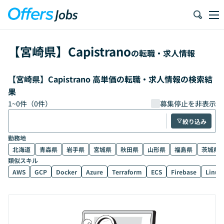
【
宮崎県
】
Capistrano
の転職・求人情報
【宮崎県】Capistrano 高単価の転職・求人情報の検索結
果
1
~
0
件（
0
件）
募集停止を非表示
絞り込み
勤務地
北海道
青森県
岩手県
宮城県
秋田県
山形県
福島県
茨城県
類似スキル
AWS
GCP
Docker
Azure
Terraform
ECS
Firebase
Linux