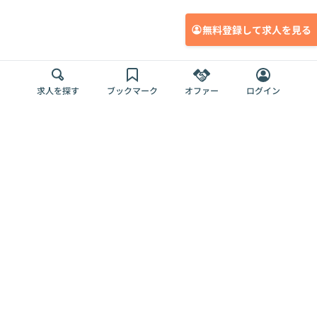
無料登録して求人を見る
求人を探す
ブックマーク
オファー
ログイン
メディア
サービス
キャリアアップ
採用担当者さま
各種媒体
を目指す
トップページ
Offers AI
Offers
ログイン
利用規約
新規登録・ロ
RPO
Magazine
プライバシー
グイン
Offers HR
予算型リテー
ポリシー
案件を探す
Magazine
導入事例
ナー
外部送信ツー
Offers 職務経
Offers デジタ
ルの一覧
歴
ル人材総研
お役立ち
人事AIコンサ
Offers AI
資料
ルティング