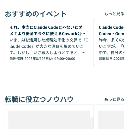
おすすめのイベント
もっと見る
開催前
開催前
それ、本当にClaude Codeじゃないとダ
Claude Co
メ？より安全でラクに使えるCowork公開
Codex・Gem
デモ
いま、AIを活用した業務効率化の文脈で「C
昨今、多くの生
laude Code」が大きな注目を集めていま
いますが、「Code
す。しかし、いざ導入しようとすると、セ
中で、自分のタ
キュリティ面の懸念や権限管理のハードル
開催日:
2026年8月26日(水)19:00
~
20:00
いいのか」を自
開催日:
2026年8
から、気軽に使えないケースも多いのでは
か？ 「なんとなく誰かが良いと言っていた
ないでしょうか。 Coworkは、非エンジニ
から」「SNS
アでも簡単に安全に扱えるよう作られた機
ら」と、周りの
能です。そして実は、日常の業務領域であ
ている方も少な
れば「Coworkで十分にカバーできる」だ
Iのポテンシャル
転職に役立つノウハウ
けでなく、想像以上の範囲まで自動化でき
は、評判ではな
もっと見る
ることは、まだあまり知られていません。
ているAIを選ぶこ
そこで本イベントでは、メルカリで生成AI
もやり取りを重
推進を担当されているハヤカワ五味氏をお
まで文脈を忘れず
迎えし、Coworkを使った業務自動化の実
キストだけでな
際を、公開デモを交えてわかりやすくお伝
うときに一番打率が