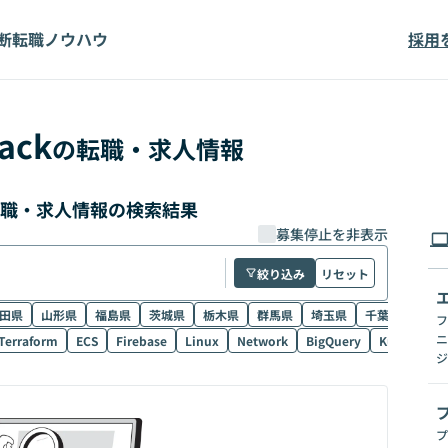
断
転職ノウハウ
採用
ack
の転職・求人情報
の転職・求人情報の検索結果
募集停止を非表示
絞り込み
リセット
田県
山形県
福島県
茨城県
栃木県
群馬県
埼玉県
千葉県
東京
フ
ニ
Terraform
ECS
Firebase
Linux
Network
BigQuery
Kubernetes
ジ
プ