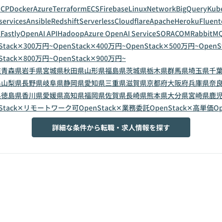
GCP
Docker
Azure
Terraform
ECS
Firebase
Linux
Network
BigQuery
Kub
services
Ansible
Redshift
Serverless
Cloudflare
Apache
Heroku
Fluent
T
Fastly
OpenAI API
Hadoop
Azure OpenAI Service
SORACOM
RabbitM
Stack✕300万円~
OpenStack✕400万円~
OpenStack✕500万円~
OpenS
Stack✕800万円~
OpenStack✕900万円~
道
青森県
岩手県
宮城県
秋田県
山形県
福島県
茨城県
栃木県
群馬県
埼玉県
千
県
山梨県
長野県
岐阜県
静岡県
愛知県
三重県
滋賀県
京都府
大阪府
兵庫県
奈
県
徳島県
香川県
愛媛県
高知県
福岡県
佐賀県
長崎県
熊本県
大分県
宮崎県
鹿
nStack✕リモートワーク可
OpenStack✕業務委託
OpenStack✕高単価
O
詳細な条件から転職・求人情報を探す