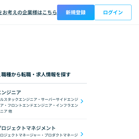
をお考えの企業様はこちら
新規登録
ログイン
職種から転職・求人情報を探す
エンジニア
都
神奈川県
新潟県
富山県
石川県
福井県
山梨県
長野県
岐阜
ルスタックエンジニア・サーバーサイドエンジ
ア・フロントエンドエンジニア・インフラエン
Datadog
Jenkins
Zabbix
NGINX
Microservices
Ansible
Re
ニア
他
プロジェクトマネジメント
ロジェクトマネージャー・プロダクトマネージ