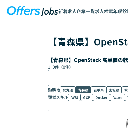
新着求人
企業一覧
求人検索
年収診
【
青森県
】
OpenSt
【青森県】OpenStack 高単価
1
~
0
件（
0
件）
勤務地
北海道
青森県
岩手県
宮城県
秋
類似スキル
AWS
GCP
Docker
Azure