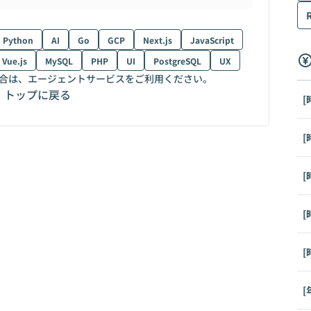
Python
AI
Go
GCP
Next.js
JavaScript
Vue.js
MySQL
PHP
UI
PostgreSQL
UX
合は、エージェントサービスをご利用ください。
トップに戻る
[
[
[
[
[
[