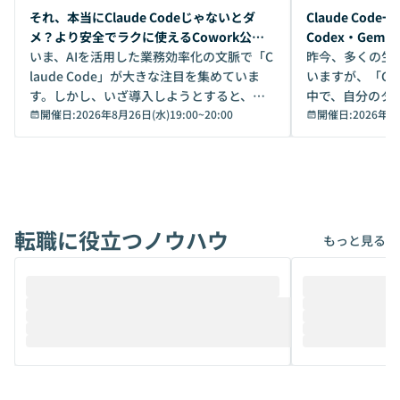
開催前
開催前
それ、本当にClaude Codeじゃないとダ
Claude Co
メ？より安全でラクに使えるCowork公開
Codex・Gem
デモ
いま、AIを活用した業務効率化の文脈で「C
昨今、多くの生
laude Code」が大きな注目を集めていま
いますが、「Code
す。しかし、いざ導入しようとすると、セ
中で、自分のタ
キュリティ面の懸念や権限管理のハードル
開催日:
2026年8月26日(水)19:00
~
20:00
いいのか」を自
開催日:
2026年8
から、気軽に使えないケースも多いのでは
か？ 「なんとなく誰かが良いと言っていた
ないでしょうか。 Coworkは、非エンジニ
から」「SNS
アでも簡単に安全に扱えるよう作られた機
ら」と、周りの
能です。そして実は、日常の業務領域であ
ている方も少な
れば「Coworkで十分にカバーできる」だ
Iのポテンシャル
転職に役立つノウハウ
けでなく、想像以上の範囲まで自動化でき
は、評判ではな
もっと見る
ることは、まだあまり知られていません。
ているAIを選ぶこ
そこで本イベントでは、メルカリで生成AI
もやり取りを重
推進を担当されているハヤカワ五味氏をお
まで文脈を忘れず
迎えし、Coworkを使った業務自動化の実
キストだけでな
際を、公開デモを交えてわかりやすくお伝
うときに一番打率が
えします。 前半のLTでは、ハヤカワ氏より
え、次々と新し
メルカリでの判断基準をもとに「なぜClau
それぞれの本当
de CodeはNGになりがちで、なぜCowork
スクごとに最適