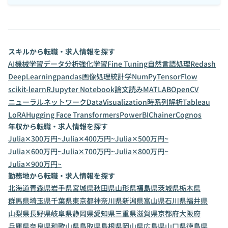
スキルから転職・求人情報を探す
AI
機械学習
データ分析
強化学習
Fine Tuning
自然言語処理
Redash
DeepLearning
pandas
画像処理
統計学
NumPy
TensorFlow
scikit-learn
R
Jupyter Notebook
論文読み
MATLAB
OpenCV
ニューラルネットワーク
DataVisualization
時系列解析
Tableau
LoRA
Hugging Face Transformers
PowerBI
Chainer
Cognos
年収から転職・求人情報を探す
Julia✕300万円~
Julia✕400万円~
Julia✕500万円~
Julia✕600万円~
Julia✕700万円~
Julia✕800万円~
Julia✕900万円~
勤務地から転職・求人情報を探す
北海道
青森県
岩手県
宮城県
秋田県
山形県
福島県
茨城県
栃木県
群馬県
埼玉県
千葉県
東京都
神奈川県
新潟県
富山県
石川県
福井県
山梨県
長野県
岐阜県
静岡県
愛知県
三重県
滋賀県
京都府
大阪府
兵庫県
奈良県
和歌山県
鳥取県
島根県
岡山県
広島県
山口県
徳島県