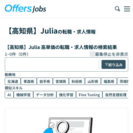
【
高知県
】
Julia
の転職・求人情報
【高知県】Julia 高単価の転職・求人情報の検索結果
1
~
0
件（
0
件）
募集停止を非表示
絞り込み
勤務地
北海道
青森県
岩手県
宮城県
秋田県
山形県
福島県
茨城県
類似スキル
AI
機械学習
データ分析
強化学習
Fine Tuning
自然言語処理