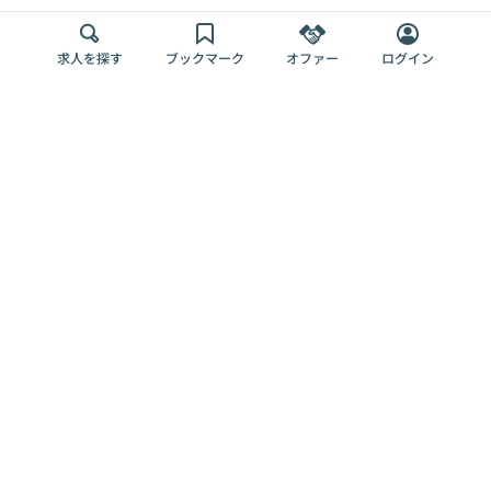
求人を探す
ブックマーク
オファー
ログイン
メディア
サービス
キャリアアップ
採用担当者さま
各種媒体
を目指す
トップページ
Offers AI
Offers
ログイン
利用規約
新規登録・ロ
RPO
Magazine
プライバシー
グイン
Offers HR
予算型リテー
ポリシー
案件を探す
Magazine
導入事例
ナー
外部送信ツー
Offers 職務経
Offers デジタ
ルの一覧
歴
ル人材総研
お役立ち
人事AIコンサ
Offers AI
資料
ルティング
Harness
企業を探す
よくある
求人掲載無料
イベント情報
ご質問
プラン
ヘルプページ