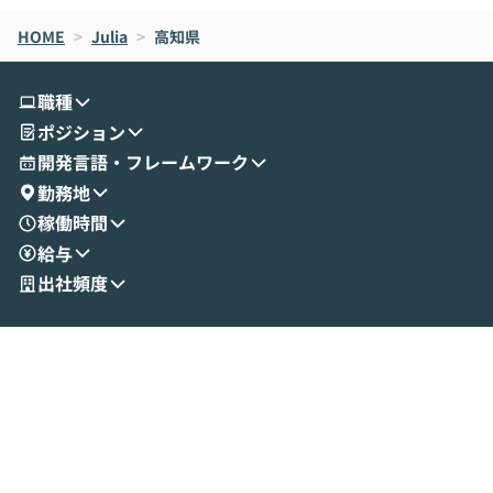
なら安全なのか」を解説いただいた上で、C
すのは至難の業です。 そこで
HOME
oworkの基本的な機能をご紹介いただきま
>
Julia
>
高知県
は、LLMのフ
す。 続く公開デモでは、実際にCoworkを
ント構築の最前
使ってワークフローを構築する様子をお見
社松尾研究所の尾
職種
せいただきます。数分でワークフローが完
e・Codex・G
ポジション
成する手軽さや、Gmail等の外部サービス
分けの考え方を紐
とセキュアに連携できるポイントなど、実
使わなくなった
開発言語・フレームワーク
演を通じて具体的なイメージをお届けしま
らではの視点でお
勤務地
す。 後半のディスカッションでは、セキュ
のAIに絞るべ
稼働時間
リティの考え方や社内導入の進め方など、
迷っている方か
給与
現場目線でさらに深掘りしていきます。
最適化したい方
「自分の業務をAIで自動化してみたいけ
ご参加をお待ち
出社頻度
ど、何から始めればいいかわからない」と
いう方にこそ参加いただきたいイベントで
す。