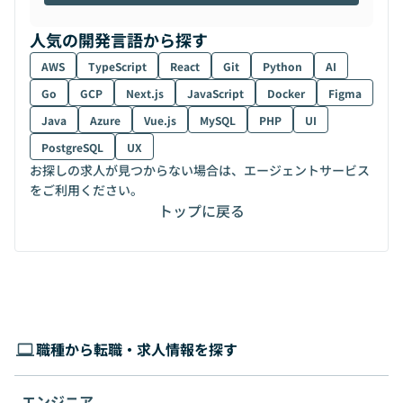
人気の開発言語から探す
AWS
TypeScript
React
Git
Python
AI
Go
GCP
Next.js
JavaScript
Docker
Figma
Java
Azure
Vue.js
MySQL
PHP
UI
PostgreSQL
UX
お探しの求人が見つからない場合は、エージェントサービス
をご利用ください。
トップに戻る
職種から転職・求人情報を探す
エンジニア