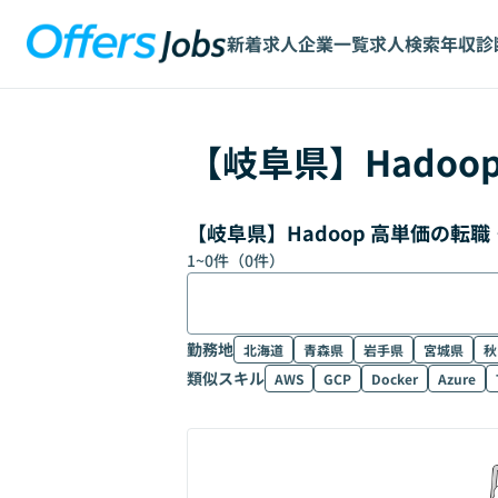
新着求人
企業一覧
求人検索
年収診
【
岐阜県
】
Hadoo
【岐阜県】Hadoop 高単価の転
1
~
0
件（
0
件）
勤務地
北海道
青森県
岩手県
宮城県
秋
類似スキル
AWS
GCP
Docker
Azure