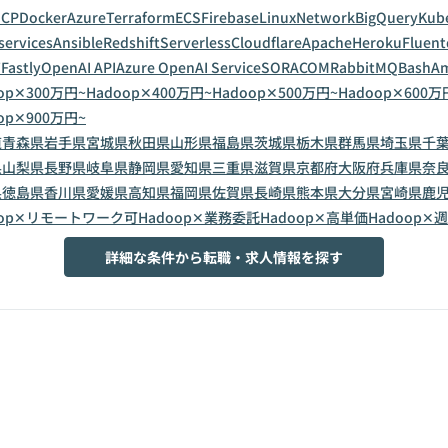
GCP
Docker
Azure
Terraform
ECS
Firebase
Linux
Network
BigQuery
Kub
services
Ansible
Redshift
Serverless
Cloudflare
Apache
Heroku
Fluent
T
Fastly
OpenAI API
Azure OpenAI Service
SORACOM
RabbitMQ
Bash
Am
op✕300万円~
Hadoop✕400万円~
Hadoop✕500万円~
Hadoop✕600万
op✕900万円~
道
青森県
岩手県
宮城県
秋田県
山形県
福島県
茨城県
栃木県
群馬県
埼玉県
千
県
山梨県
長野県
岐阜県
静岡県
愛知県
三重県
滋賀県
京都府
大阪府
兵庫県
奈
県
徳島県
香川県
愛媛県
高知県
福岡県
佐賀県
長崎県
熊本県
大分県
宮崎県
鹿
oop✕リモートワーク可
Hadoop✕業務委託
Hadoop✕高単価
Hadoop✕週
詳細な条件から転職・求人情報を探す