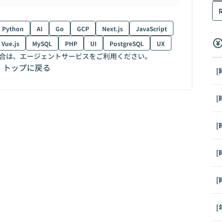
Python
AI
Go
GCP
Next.js
JavaScript
Vue.js
MySQL
PHP
UI
PostgreSQL
UX
合は、エージェントサービスをご利用ください。
トップに戻る
[
[
[
[
[
[