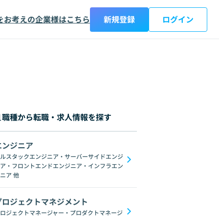
をお考えの企業様はこちら
新規登録
ログイン
職種から転職・求人情報を探す
エンジニア
都
神奈川県
新潟県
富山県
石川県
福井県
山梨県
長野県
岐阜
ルスタックエンジニア・サーバーサイドエンジ
ア・フロントエンドエンジニア・インフラエン
Datadog
Jenkins
Zabbix
NGINX
Microservices
Ansible
Re
ニア
他
プロジェクトマネジメント
ロジェクトマネージャー・プロダクトマネージ