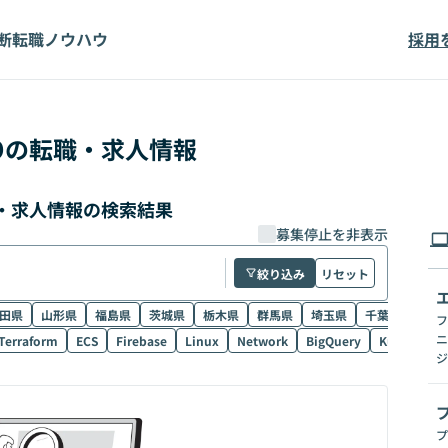
断
転職ノウハウ
採用
p
の転職・求人情報
職・求人情報の検索結果
募集停止を非表示
絞り込み
リセット
田県
山形県
福島県
茨城県
栃木県
群馬県
埼玉県
千葉県
東京
フ
ニ
Terraform
ECS
Firebase
Linux
Network
BigQuery
Kubernetes
ジ
プ