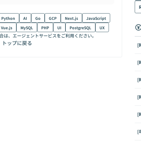
Python
AI
Go
GCP
Next.js
JavaScript
Vue.js
MySQL
PHP
UI
PostgreSQL
UX
合は、エージェントサービスをご利用ください。
トップに戻る
[
[
[
[
[
[