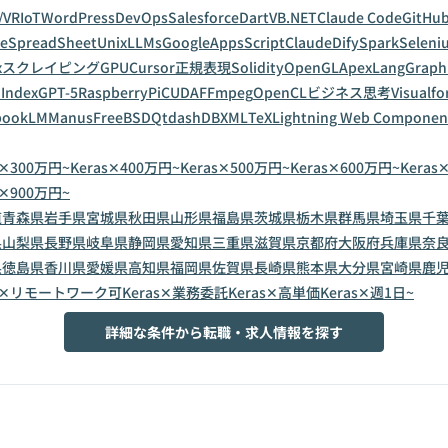
/VR
IoT
WordPress
DevOps
Salesforce
Dart
VB.NET
Claude Code
GitHub
leSpreadSheet
Unix
LLMs
GoogleAppsScript
Claude
Dify
Spark
Seleni
x
スクレイピング
GPU
Cursor
正規表現
Solidity
OpenGL
Apex
LangGraph
Index
GPT-5
RaspberryPi
CUDA
FFmpeg
OpenCL
ビジネス思考
Visualfo
bookLM
Manus
FreeBSD
Qt
dashDB
XML
TeX
Lightning Web Componen
s✕300万円~
Keras✕400万円~
Keras✕500万円~
Keras✕600万円~
Keras
s✕900万円~
道
青森県
岩手県
宮城県
秋田県
山形県
福島県
茨城県
栃木県
群馬県
埼玉県
千
県
山梨県
長野県
岐阜県
静岡県
愛知県
三重県
滋賀県
京都府
大阪府
兵庫県
奈
県
徳島県
香川県
愛媛県
高知県
福岡県
佐賀県
長崎県
熊本県
大分県
宮崎県
鹿
as✕リモートワーク可
Keras✕業務委託
Keras✕高単価
Keras✕週1日~
詳細な条件から転職・求人情報を探す