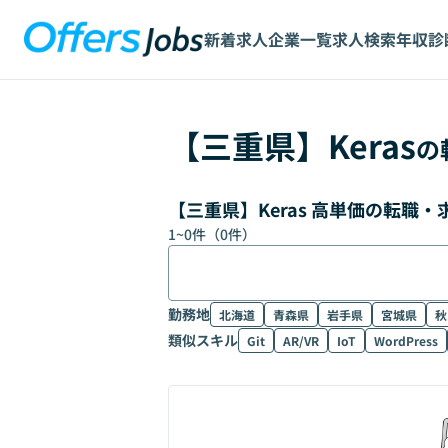
新着求人
企業一覧
求人検索
年収診
【
三重県
】
Keras
の
【三重県】Keras 高単価の転職
1
~
0
件（
0
件）
勤務地
北海道
青森県
岩手県
宮城県
秋
類似スキル
Git
AR/VR
IoT
WordPress