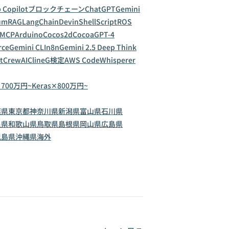
 Copilot
ブロックチェーン
ChatGPT
Gemini
um
RAG
LangChain
Devin
ShellScript
ROS
MCP
Arduino
Cocos2d
Cocoa
GPT-4
rce
Gemini CLI
n8n
Gemini 2.5 Deep Think
t
CrewAI
Cline
G検定
AWS CodeWhisperer
✕700万円~
Keras✕800万円~
葉県
東京都
神奈川県
新潟県
富山県
石川県
良県
和歌山県
鳥取県
島根県
岡山県
広島県
児島県
沖縄県
海外