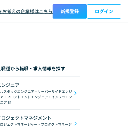
をお考えの企業様はこちら
新規登録
ログイン
職種から転職・求人情報を探す
エンジニア
都
神奈川県
新潟県
富山県
石川県
福井県
山梨県
長野県
岐阜
ルスタックエンジニア・サーバーサイドエンジ
ア・フロントエンドエンジニア・インフラエン
ブロックチェーン
ChatGPT
Gemini
GoogleSpreadSheet
Unix
L
ニア
他
プロジェクトマネジメント
ロジェクトマネージャー・プロダクトマネージ