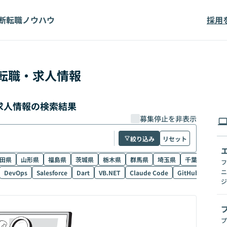
断
転職ノウハウ
採用
転職・求人情報
・求人情報の検索結果
募集停止を非表示
絞り込み
リセット
田県
山形県
福島県
茨城県
栃木県
群馬県
埼玉県
千葉県
東京
フ
ニ
DevOps
Salesforce
Dart
VB.NET
Claude Code
GitHub Copilot
ジ
プ