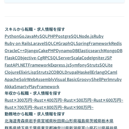
スキルから転職・求人情報を探す
Python
Go
Java
MySQL
PHP
PostgreSQL
Node.js
Ruby
Ruby on Rails
Laravel
SQL
C#
GraphQL
SpringFramework
Redis
Oracle
C++
Django
CakePHP
DynamoDB
Elasticsearch
MongoDB
Flask
C
Objective-C
gRPC
SQLServer
Scala
CodeIgniter
JSP
FastAPI
.NETFramework
Express.js
Symfony
Struts
SQLite
Clojure
Elixir
Lisp
Struts2
COBOL
Drupal
Haskell
Erlang
OCaml
ApacheSolr
WebAssembly
Visual Basic
Groovy
Shell
Perl
mruby
Akka
Smarty
PlayFramework
年収から転職・求人情報を探す
Rust✕300万円~
Rust✕400万円~
Rust✕500万円~
Rust✕600万円~
Rust✕700万円~
Rust✕800万円~
Rust✕900万円~
勤務地から転職・求人情報を探す
北海道
青森県
岩手県
宮城県
秋田県
山形県
福島県
茨城県
栃木県
群馬県
埼玉県
千葉県
東京都
神奈川県
新潟県
富山県
石川県
福井県