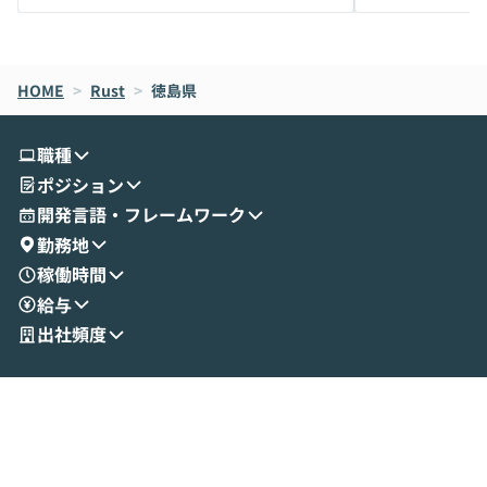
メルカリでの判断基準をもとに「なぜClau
それぞれの本当
de CodeはNGになりがちで、なぜCowork
スクごとに最適
なら安全なのか」を解説いただいた上で、C
すのは至難の業です。 そこで
HOME
oworkの基本的な機能をご紹介いただきま
>
Rust
>
徳島県
は、LLMのフ
す。 続く公開デモでは、実際にCoworkを
ント構築の最前
使ってワークフローを構築する様子をお見
社松尾研究所の尾
職種
せいただきます。数分でワークフローが完
e・Codex・G
ポジション
成する手軽さや、Gmail等の外部サービス
分けの考え方を紐
とセキュアに連携できるポイントなど、実
使わなくなった
開発言語・フレームワーク
演を通じて具体的なイメージをお届けしま
らではの視点でお
勤務地
す。 後半のディスカッションでは、セキュ
のAIに絞るべ
稼働時間
リティの考え方や社内導入の進め方など、
迷っている方か
給与
現場目線でさらに深掘りしていきます。
最適化したい方
「自分の業務をAIで自動化してみたいけ
ご参加をお待ち
出社頻度
ど、何から始めればいいかわからない」と
いう方にこそ参加いただきたいイベントで
す。