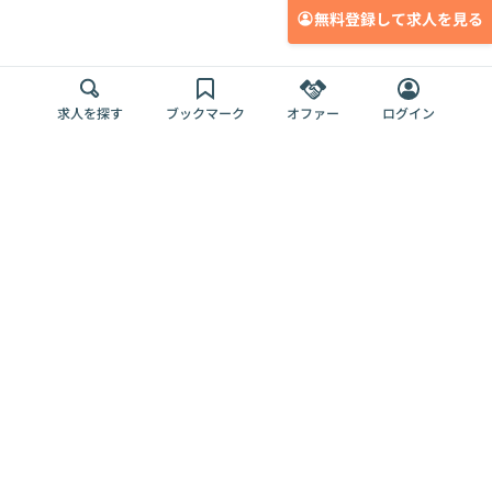
無料登録して求人を見る
求人を探す
ブックマーク
オファー
ログイン
メディア
サービス
キャリアアップ
採用担当者さま
各種媒体
を目指す
トップページ
Offers AI
Offers
ログイン
利用規約
新規登録・ロ
RPO
Magazine
プライバシー
グイン
Offers HR
予算型リテー
ポリシー
案件を探す
Magazine
導入事例
ナー
外部送信ツー
Offers 職務経
Offers デジタ
ルの一覧
歴
ル人材総研
お役立ち
人事AIコンサ
Offers AI
資料
ルティング
Harness
企業を探す