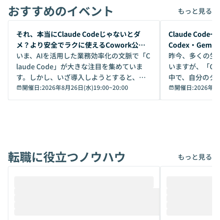
おすすめのイベント
もっと見る
開催前
開催前
それ、本当にClaude Codeじゃないとダ
Claude Co
メ？より安全でラクに使えるCowork公開
Codex・Gem
デモ
いま、AIを活用した業務効率化の文脈で「C
昨今、多くの生
laude Code」が大きな注目を集めていま
いますが、「Code
す。しかし、いざ導入しようとすると、セ
中で、自分のタ
キュリティ面の懸念や権限管理のハードル
開催日:
2026年8月26日(水)19:00
~
20:00
いいのか」を自
開催日:
2026年8
から、気軽に使えないケースも多いのでは
か？ 「なんとなく誰かが良いと言っていた
ないでしょうか。 Coworkは、非エンジニ
から」「SNS
アでも簡単に安全に扱えるよう作られた機
ら」と、周りの
能です。そして実は、日常の業務領域であ
ている方も少な
れば「Coworkで十分にカバーできる」だ
Iのポテンシャル
転職に役立つノウハウ
けでなく、想像以上の範囲まで自動化でき
は、評判ではな
もっと見る
ることは、まだあまり知られていません。
ているAIを選ぶこ
そこで本イベントでは、メルカリで生成AI
もやり取りを重
推進を担当されているハヤカワ五味氏をお
まで文脈を忘れず
迎えし、Coworkを使った業務自動化の実
キストだけでな
際を、公開デモを交えてわかりやすくお伝
うときに一番打率が
えします。 前半のLTでは、ハヤカワ氏より
え、次々と新し