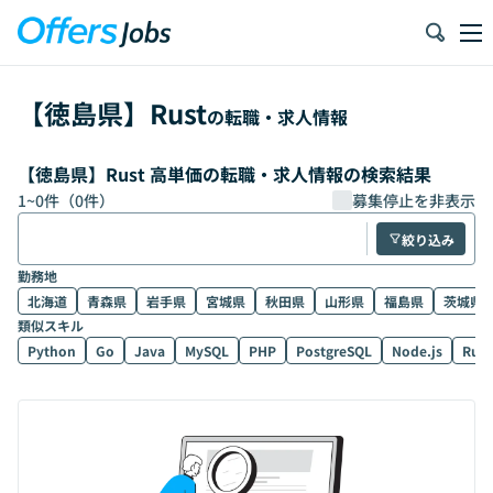
【
徳島県
】
Rust
の転職・求人情報
【徳島県】Rust 高単価の転職・求人情報の検索結果
1
~
0
件（
0
件）
募集停止を非表示
絞り込み
勤務地
北海道
青森県
岩手県
宮城県
秋田県
山形県
福島県
茨城県
類似スキル
Python
Go
Java
MySQL
PHP
PostgreSQL
Node.js
Rub