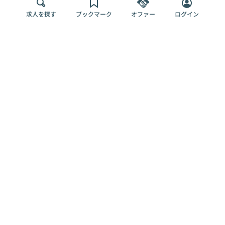
求人を探す
ブックマーク
オファー
ログイン
メディア
サービス
キャリアアップ
採用担当者さま
各種媒体
を目指す
トップページ
Offers AI
Offers
ログイン
利用規約
新規登録・ロ
RPO
Magazine
プライバシー
グイン
Offers HR
予算型リテー
ポリシー
案件を探す
Magazine
導入事例
ナー
外部送信ツー
Offers 職務経
Offers デジタ
ルの一覧
歴
ル人材総研
お役立ち
人事AIコンサ
Offers AI
資料
ルティング
Harness
企業を探す
よくある
求人掲載無料
イベント情報
ご質問
プラン
ヘルプページ
掲載企業/求人
イベント
エンジニア採
の削除依頼