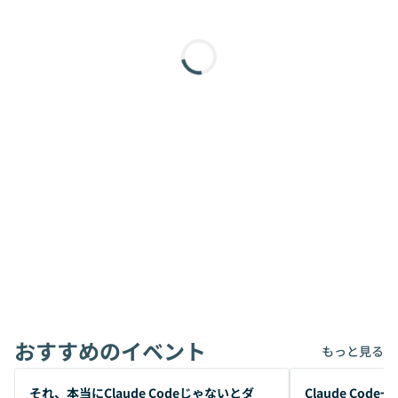
おすすめのイベント
もっと見る
開催前
開催前
それ、本当にClaude Codeじゃないとダ
Claude Co