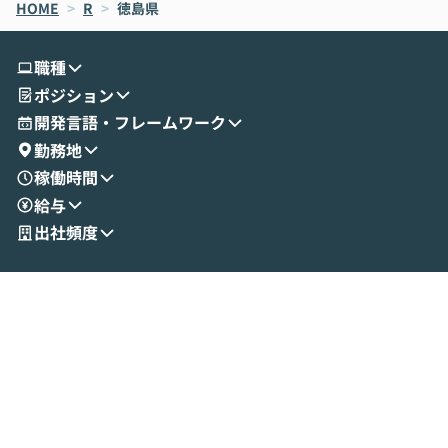
HOME
oworkの基本的な機能をご紹介いただきま
>
R
>
徳島県
は、LLMのフ
す。 続く公開デモでは、実際にCoworkを
ント構築の最前
使ってワークフローを構築する様子をお見
社松尾研究所の尾
職種
せいただきます。数分でワークフローが完
e・Codex・G
ポジション
成する手軽さや、Gmail等の外部サービス
分けの考え方を紐
とセキュアに連携できるポイントなど、実
使わなくなった
開発言語・フレームワーク
演を通じて具体的なイメージをお届けしま
らではの視点でお
勤務地
す。 後半のディスカッションでは、セキュ
のAIに絞るべ
稼働時間
リティの考え方や社内導入の進め方など、
迷っている方か
給与
現場目線でさらに深掘りしていきます。
最適化したい方
「自分の業務をAIで自動化してみたいけ
ご参加をお待ち
出社頻度
ど、何から始めればいいかわからない」と
いう方にこそ参加いただきたいイベントで
す。