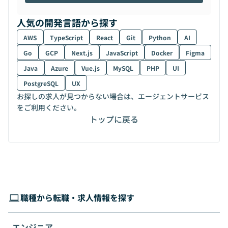
人気の開発言語から探す
AWS
TypeScript
React
Git
Python
AI
Go
GCP
Next.js
JavaScript
Docker
Figma
Java
Azure
Vue.js
MySQL
PHP
UI
PostgreSQL
UX
お探しの求人が見つからない場合は、エージェントサービス
をご利用ください。
トップに戻る
職種から転職・求人情報を探す
エンジニア