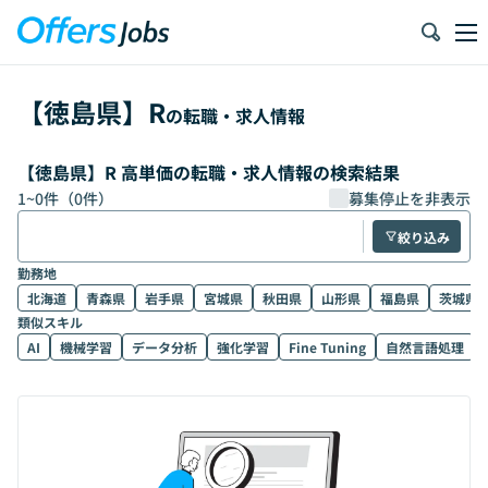
【
徳島県
】
R
の転職・求人情報
【徳島県】R 高単価の転職・求人情報の検索結果
1
~
0
件（
0
件）
募集停止を非表示
絞り込み
勤務地
北海道
青森県
岩手県
宮城県
秋田県
山形県
福島県
茨城県
類似スキル
AI
機械学習
データ分析
強化学習
Fine Tuning
自然言語処理