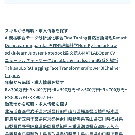
スキルから転職・求人情報を探す
AI
機械学習
データ分析
強化学習
Fine Tuning
自然言語処理
Redash
DeepLearning
pandas
画像処理
統計学
NumPy
TensorFlow
scikit-learn
Jupyter Notebook
論文読み
MATLAB
OpenCV
ニューラルネットワーク
Julia
DataVisualization
時系列解析
Tableau
LoRA
Hugging Face Transformers
PowerBI
Chainer
Cognos
年収から転職・求人情報を探す
R✕300万円~
R✕400万円~
R✕500万円~
R✕600万円~
R✕700万円~
R✕800万円~
R✕900万円~
勤務地から転職・求人情報を探す
北海道
青森県
岩手県
宮城県
秋田県
山形県
福島県
茨城県
栃木県
群馬県
埼玉県
千葉県
東京都
神奈川県
新潟県
富山県
石川県
福井県
山梨県
長野県
岐阜県
静岡県
愛知県
三重県
滋賀県
京都府
大阪府
兵庫県
奈良県
和歌山県
鳥取県
島根県
岡山県
広島県
山口県
徳島県