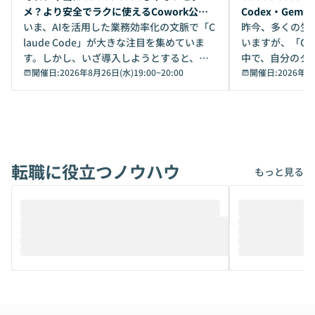
メ？より安全でラクに使えるCowork公開
Codex・Gem
デモ
いま、AIを活用した業務効率化の文脈で「C
昨今、多くの生
laude Code」が大きな注目を集めていま
いますが、「Code
す。しかし、いざ導入しようとすると、セ
中で、自分のタ
キュリティ面の懸念や権限管理のハードル
開催日:
2026年8月26日(水)19:00
~
20:00
いいのか」を自
開催日:
2026年8
から、気軽に使えないケースも多いのでは
か？ 「なんとなく誰かが良いと言っていた
ないでしょうか。 Coworkは、非エンジニ
から」「SNS
アでも簡単に安全に扱えるよう作られた機
ら」と、周りの
能です。そして実は、日常の業務領域であ
ている方も少な
れば「Coworkで十分にカバーできる」だ
Iのポテンシャル
転職に役立つノウハウ
けでなく、想像以上の範囲まで自動化でき
は、評判ではな
もっと見る
ることは、まだあまり知られていません。
ているAIを選ぶこ
そこで本イベントでは、メルカリで生成AI
もやり取りを重
推進を担当されているハヤカワ五味氏をお
まで文脈を忘れず
迎えし、Coworkを使った業務自動化の実
キストだけでな
際を、公開デモを交えてわかりやすくお伝
うときに一番打率が
えします。 前半のLTでは、ハヤカワ氏より
え、次々と新し
メルカリでの判断基準をもとに「なぜClau
それぞれの本当
de CodeはNGになりがちで、なぜCowork
スクごとに最適
なら安全なのか」を解説いただいた上で、C
すのは至難の業です。 そこで