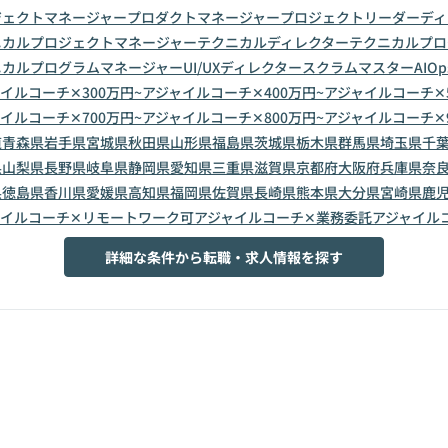
ジェクトマネージャー
プロダクトマネージャー
プロジェクトリーダー
ディ
ニカルプロジェクトマネージャー
テクニカルディレクター
テクニカルプロ
ニカルプログラムマネージャー
UI/UXディレクター
スクラムマスター
AIOp
イルコーチ✕300万円~
アジャイルコーチ✕400万円~
アジャイルコーチ✕5
イルコーチ✕700万円~
アジャイルコーチ✕800万円~
アジャイルコーチ✕9
道
青森県
岩手県
宮城県
秋田県
山形県
福島県
茨城県
栃木県
群馬県
埼玉県
千
県
山梨県
長野県
岐阜県
静岡県
愛知県
三重県
滋賀県
京都府
大阪府
兵庫県
奈
県
徳島県
香川県
愛媛県
高知県
福岡県
佐賀県
長崎県
熊本県
大分県
宮崎県
鹿
ャイルコーチ✕リモートワーク可
アジャイルコーチ✕業務委託
アジャイル
詳細な条件から転職・求人情報を探す