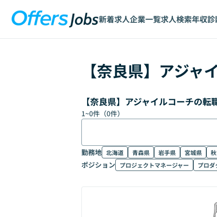
新着求人
企業一覧
求人検索
年収診
【
奈良県
】
アジャ
【奈良県】アジャイルコーチの転
1
~
0
件（
0
件）
勤務地
北海道
青森県
岩手県
宮城県
秋
ポジション
プロジェクトマネージャー
プロダ