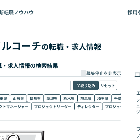
断
転職ノウハウ
採用
イルコーチ
の転職・求人情報
職・求人情報の検索結果
募集停止を非表示
絞り込み
リセット
田県
山形県
福島県
茨城県
栃木県
群馬県
埼玉県
千葉県
東京
フ
ニ
クトマネージャー
プロジェクトリーダー
ディレクター
プロジェクトマネジ
ジ
プ