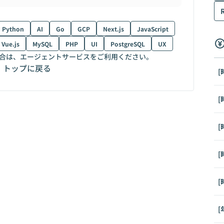
Python
AI
Go
GCP
Next.js
JavaScript
Vue.js
MySQL
PHP
UI
PostgreSQL
UX
合は、エージェントサービスをご利用ください。
トップに戻る
[
[
[
[
[
[