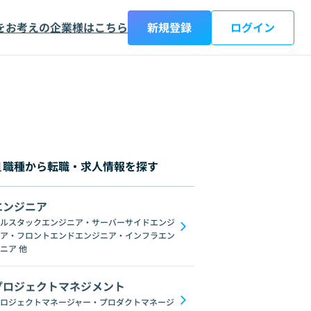
をお考えの企業様はこちら
新規登録
ログイン
職種から転職・求人情報を探す
エンジニア
都
神奈川県
新潟県
富山県
石川県
福井県
山梨県
長野県
岐阜
ルスタックエンジニア・サーバーサイドエンジ
ア・フロントエンドエンジニア・インフラエン
メントオフィス
テクニカルプロジェクトマネージャー
テクニカルディレクタ
ニア
他
プロジェクトマネジメント
ロジェクトマネージャー・プロダクトマネージ