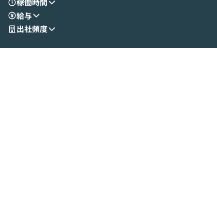
稼働時間
リティの考え方や社内導入の進め方など、
迷っている方か
給与
現場目線でさらに深掘りしていきます。
最適化したい方
「自分の業務をAIで自動化してみたいけ
ご参加をお待ち
出社頻度
ど、何から始めればいいかわからない」と
いう方にこそ参加いただきたいイベントで
す。