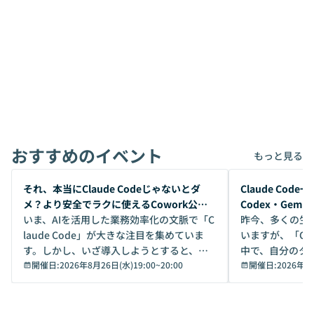
おすすめのイベント
もっと見る
開催前
開催前
それ、本当にClaude Codeじゃないとダ
Claude Co
メ？より安全でラクに使えるCowork公開
Codex・Gem
デモ
いま、AIを活用した業務効率化の文脈で「C
昨今、多くの生
laude Code」が大きな注目を集めていま
いますが、「Code
す。しかし、いざ導入しようとすると、セ
中で、自分のタ
キュリティ面の懸念や権限管理のハードル
開催日:
2026年8月26日(水)19:00
~
20:00
いいのか」を自
開催日:
2026年8
から、気軽に使えないケースも多いのでは
か？ 「なんとなく誰かが良いと言っていた
ないでしょうか。 Coworkは、非エンジニ
から」「SNS
アでも簡単に安全に扱えるよう作られた機
ら」と、周りの