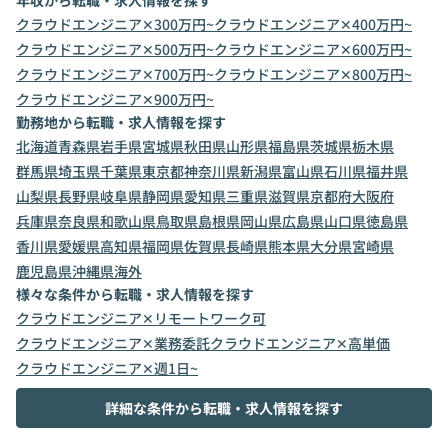
年収から転職・求人情報を探す
クラウドエンジニア✕300万円~
クラウドエンジニア✕400万円~
クラウドエンジニア✕500万円~
クラウドエンジニア✕600万円~
クラウドエンジニア✕700万円~
クラウドエンジニア✕800万円~
クラウドエンジニア✕900万円~
勤務地から転職・求人情報を探す
北海道
青森県
岩手県
宮城県
秋田県
山形県
福島県
茨城県
栃木県
群馬県
埼玉県
千葉県
東京都
神奈川県
新潟県
富山県
石川県
福井県
山梨県
長野県
岐阜県
静岡県
愛知県
三重県
滋賀県
京都府
大阪府
兵庫県
奈良県
和歌山県
鳥取県
島根県
岡山県
広島県
山口県
徳島県
香川県
愛媛県
高知県
福岡県
佐賀県
長崎県
熊本県
大分県
宮崎県
鹿児島県
沖縄県
海外
様々な条件から転職・求人情報を探す
クラウドエンジニア✕リモートワーク可
クラウドエンジニア✕業務委託
クラウドエンジニア✕高単価
クラウドエンジニア✕週1日~
詳細な条件から転職・求人情報を探す