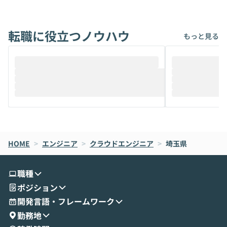
能です。そして実は、日常の業務領域であ
ている方も少な
れば「Coworkで十分にカバーできる」だ
Iのポテンシャル
転職に役立つノウハウ
けでなく、想像以上の範囲まで自動化でき
は、評判ではな
もっと見る
ることは、まだあまり知られていません。
ているAIを選ぶこ
そこで本イベントでは、メルカリで生成AI
もやり取りを重
推進を担当されているハヤカワ五味氏をお
まで文脈を忘れず
迎えし、Coworkを使った業務自動化の実
キストだけでな
際を、公開デモを交えてわかりやすくお伝
うときに一番打率が
えします。 前半のLTでは、ハヤカワ氏より
え、次々と新し
メルカリでの判断基準をもとに「なぜClau
それぞれの本当
de CodeはNGになりがちで、なぜCowork
スクごとに最適
なら安全なのか」を解説いただいた上で、C
すのは至難の業です。 そこで
HOME
oworkの基本的な機能をご紹介いただきま
>
エンジニア
>
クラウドエンジニア
>
埼玉県
は、LLMのフ
す。 続く公開デモでは、実際にCoworkを
ント構築の最前
使ってワークフローを構築する様子をお見
社松尾研究所の尾
職種
せいただきます。数分でワークフローが完
e・Codex・G
ポジション
成する手軽さや、Gmail等の外部サービス
分けの考え方を紐
とセキュアに連携できるポイントなど、実
使わなくなった
開発言語・フレームワーク
演を通じて具体的なイメージをお届けしま
らではの視点でお
勤務地
す。 後半のディスカッションでは、セキュ
のAIに絞るべ