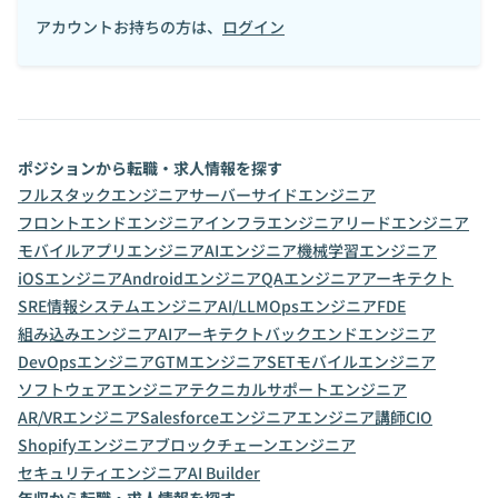
アカウントお持ちの方は、
ログイン
ポジションから転職・求人情報を探す
フルスタックエンジニア
サーバーサイドエンジニア
フロントエンドエンジニア
インフラエンジニア
リードエンジニア
モバイルアプリエンジニア
AIエンジニア
機械学習エンジニア
iOSエンジニア
Androidエンジニア
QAエンジニア
アーキテクト
SRE
情報システムエンジニア
AI/LLMOpsエンジニア
FDE
組み込みエンジニア
AIアーキテクト
バックエンドエンジニア
DevOpsエンジニア
GTMエンジニア
SET
モバイルエンジニア
ソフトウェアエンジニア
テクニカルサポートエンジニア
AR/VRエンジニア
Salesforceエンジニア
エンジニア講師
CIO
Shopifyエンジニア
ブロックチェーンエンジニア
セキュリティエンジニア
AI Builder