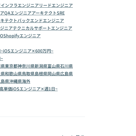
ア
インフラエンジニア
リードエンジニア
ニア
QAエンジニア
アーキテクト
SRE
ーキテクト
バックエンドエンジニア
ジニア
テクニカルサポートエンジニア
IO
Shopifyエンジニア
~
iOSエンジニア✕600万円~
~
葉県
東京都
神奈川県
新潟県
富山県
石川県
良県
和歌山県
鳥取県
島根県
岡山県
広島県
児島県
沖縄県
海外
✕高単価
iOSエンジニア✕週1日~