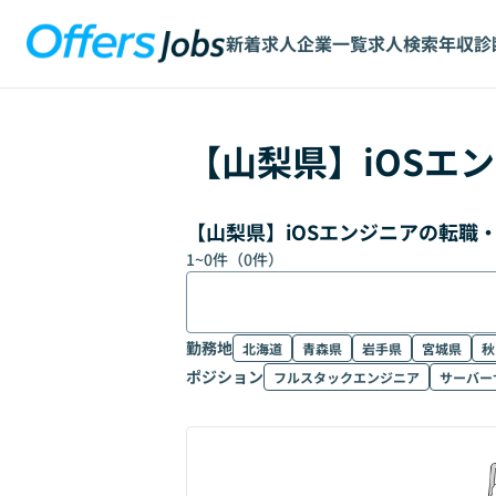
新着求人
企業一覧
求人検索
年収診
【
山梨県
】
iOSエ
【山梨県】iOSエンジニアの転職
1
~
0
件（
0
件）
勤務地
北海道
青森県
岩手県
宮城県
秋
ポジション
フルスタックエンジニア
サーバー