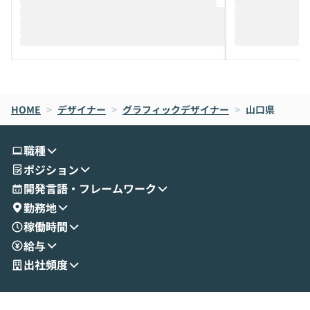
推進を担当されているハヤカワ五味氏をお
まで文脈を忘れず
迎えし、Coworkを使った業務自動化の実
キストだけでな
際を、公開デモを交えてわかりやすくお伝
うときに一番打率が
えします。 前半のLTでは、ハヤカワ氏より
え、次々と新し
メルカリでの判断基準をもとに「なぜClau
それぞれの本当
de CodeはNGになりがちで、なぜCowork
スクごとに最適
なら安全なのか」を解説いただいた上で、C
すのは至難の業です。 そこで
HOME
oworkの基本的な機能をご紹介いただきま
>
デザイナー
>
グラフィックデザイナー
>
は、LLMのフ
山口県
す。 続く公開デモでは、実際にCoworkを
ント構築の最前
使ってワークフローを構築する様子をお見
社松尾研究所の尾
職種
せいただきます。数分でワークフローが完
e・Codex・G
ポジション
成する手軽さや、Gmail等の外部サービス
分けの考え方を紐
とセキュアに連携できるポイントなど、実
使わなくなった
開発言語・フレームワーク
演を通じて具体的なイメージをお届けしま
らではの視点でお
勤務地
す。 後半のディスカッションでは、セキュ
のAIに絞るべ
稼働時間
リティの考え方や社内導入の進め方など、
迷っている方か
給与
現場目線でさらに深掘りしていきます。
最適化したい方
「自分の業務をAIで自動化してみたいけ
ご参加をお待ち
出社頻度
ど、何から始めればいいかわからない」と
いう方にこそ参加いただきたいイベントで
す。