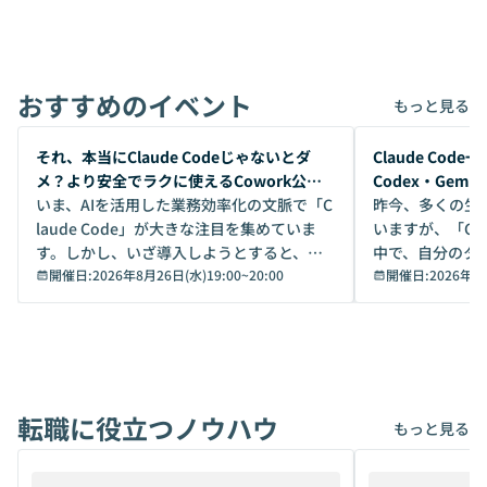
おすすめのイベント
もっと見る
開催前
開催前
それ、本当にClaude Codeじゃないとダ
Claude Co
メ？より安全でラクに使えるCowork公開
Codex・Gem
デモ
いま、AIを活用した業務効率化の文脈で「C
昨今、多くの生
laude Code」が大きな注目を集めていま
いますが、「Code
す。しかし、いざ導入しようとすると、セ
中で、自分のタ
キュリティ面の懸念や権限管理のハードル
開催日:
2026年8月26日(水)19:00
~
20:00
いいのか」を自
開催日:
2026年8
から、気軽に使えないケースも多いのでは
か？ 「なんとなく誰かが良いと言っていた
ないでしょうか。 Coworkは、非エンジニ
から」「SNS
アでも簡単に安全に扱えるよう作られた機
ら」と、周りの
能です。そして実は、日常の業務領域であ
ている方も少な
れば「Coworkで十分にカバーできる」だ
Iのポテンシャル
転職に役立つノウハウ
けでなく、想像以上の範囲まで自動化でき
は、評判ではな
もっと見る
ることは、まだあまり知られていません。
ているAIを選ぶこ
そこで本イベントでは、メルカリで生成AI
もやり取りを重