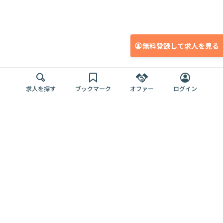
無料登録して求人を見る
求人を探す
ブックマーク
オファー
ログイン
メディア
サービス
キャリアアップ
採用担当者さま
各種媒体
を目指す
トップページ
Offers AI
Offers
ログイン
利用規約
新規登録・ロ
RPO
Magazine
プライバシー
グイン
Offers HR
予算型リテー
ポリシー
案件を探す
Magazine
導入事例
ナー
外部送信ツー
Offers 職務経
Offers デジタ