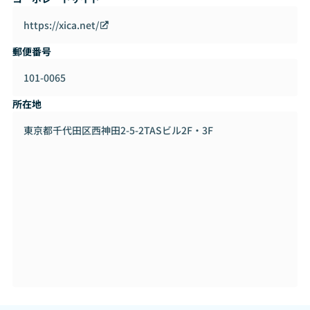
【 ADVA（アドバ）】
https://xica.net/
2020年9月、サイカが新たにリリースする「ADVA（アド
郵便番号
バ）」は、テレビCMの全ての出稿プロセスにデータサイエ
ンスが実装された、国内初、データ分析に基づき売上などの
101-0065
事業成果にコミットする成果報酬型のテレビCM出稿サービ
スです。
所在地
これまでサイカはマゼランによって、あらゆる広告媒体が企
東京都千代田区西神田2-5-2TASビル2F・3F
業の事業成果にもたらす貢献を証明してきました。今後はAD
VAによって、テレビCMが企業の事業成長にもたらす貢献を
証明します。それにより、企業がかつてないほどに投資対効
果に確信を持ってテレビCMを出稿できる環境を作ることで、
製品・サービス、コンテンツを生み出す広告主・メディアの
発展に寄与し、市場の発展に貢献してまいります。
XICA ADVA BrandMovie - YouTube
https://www.youtube.com/watch?v=xQ_x8iN_OZo