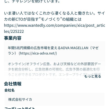
し、チャレンジを続けています。

いま凄い人ではなくこれから凄くなる人と働きたい。サイ
カの新CTOが目指す”モノづくり”の組織とは

https://www.wantedly.com/companies/xica/post_artic
les/225222
事業内容
年間5兆円規模の広告市場を変えるADVA MAGELLAN（マゼ
ラン） (
https://xica-adva.net/)
オンライン/オフライン広告、および天候などの外部要因デー
タを統合分析し、広告効果の可視化、広告予算の最適化を行
うことができるプロダクトです。エンタープライズSaaS領域
もっと見る
にて、前年比2倍成長、今期3倍成長を見込んでいます。サー
会社情報
ビスリリースからわずか2年で、オンライン・オフライン分析
会社名
ツールとして国内No.1ツールとして3冠を獲得。広告宣伝費
トップ100社のうち10%以上の企業で導入（
https://xica-adv
株式会社サイカ
a.net/interview/
）され、累計導入社数も120社を突破。今
後グローバル展開も行う予定です。
コーポレートサイト