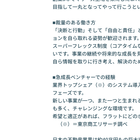
目指して一丸となってやって行こうとい
■裁量のある働き方

「決断と行動」そして「自由と責任」
ョンを自ら取れる姿勢が歓迎されます。
スーパーフレックス制度（コアタイム
いです。事業の継続や将来的な成長を見
自ら情報を取りに行き考え、解決のため
■急成長ベンチャーでの経験

業界トップシェア（※）のシステム導
フェーズです。

新しい事業が一つ、また一つと生まれ
も多く、チャレンジングな環境です。

希望と適正があれば、フラットにどのポ
　（※）＝東京商工リサーチ調べ

日本の不動産業界は約40兆円もの巨大