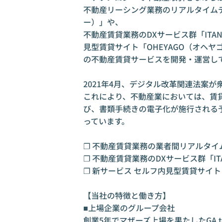
不動産リーシング業務のリアルタイムデー
ー）」や、

不動産賃貸業務のDXサービス群「ITAN
見型賃貸サイト「OHEYAGO（オヘヤ
の不動産賃貸サービスを開発・運営して
2021年4月、デジタル改革関連法案が
これにより、不動産業においては、賃
び、書類手続きの電子化が施行される
っています。

❐ 不動産賃貸業務の業者間リアルタイムデ
❐ 不動産賃貸業務のDXサービス群「ITA
❐ 新サービス セルフ内見型賃貸サイト「O
【当社の特徴と働き方】

■上場企業のグループ会社

創業5年でマザーズ上場を果たしたGA t