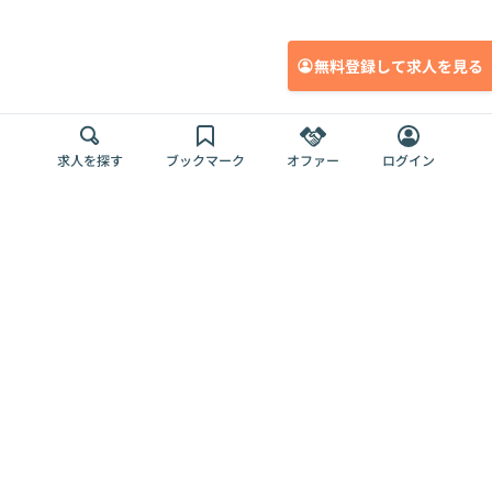
無料登録して求人を見る
求人を探す
ブックマーク
オファー
ログイン
メディア
サービス
キャリアアップ
採用担当者さま
各種媒体
を目指す
トップページ
Offers AI
Offers
ログイン
利用規約
新規登録・ロ
RPO
Magazine
プライバシー
グイン
Offers HR
予算型リテー
ポリシー
案件を探す
Magazine
導入事例
ナー
外部送信ツー
Offers 職務経
Offers デジタ
ルの一覧
歴
ル人材総研
お役立ち
人事AIコンサ
Offers AI