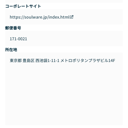
を出力することができます。
コーポレートサイト
経理・総務部門における業務非効率要因である帳票作成業務
をシームレスに対応することができます。
https://soulware.jp/index.html
郵便番号
171-0021
所在地
東京都 豊島区 西池袋1-11-1 メトロポリタンプラザビル14F