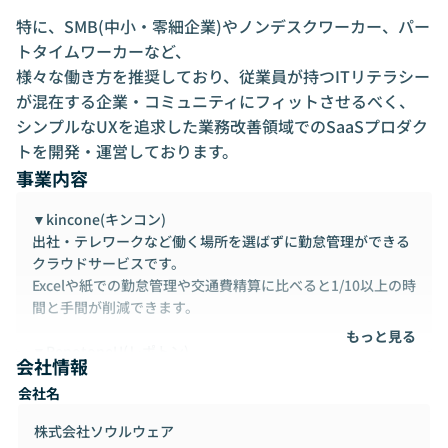
特に、SMB(中小・零細企業)やノンデスクワーカー、パー
トタイムワーカーなど、

様々な働き方を推奨しており、従業員が持つITリテラシー
が混在する企業・コミュニティにフィットさせるべく、

シンプルなUXを追求した業務改善領域でのSaaSプロダク
トを開発・運営しております。
事業内容
▼kincone(キンコン)
出社・テレワークなど働く場所を選ばずに勤怠管理ができる
クラウドサービスです。
Excelや紙での勤怠管理や交通費精算に比べると1/10以上の時
間と手間が削減できます。
もっと見る
▼RepotoneU(レポトン)
会社情報
Cybozu社「kintone」と連携している、デジタル帳票自動構
会社名
築サービスです。
kintone上に登録している自社データベースから自動で帳票
株式会社ソウルウェア
フォーマットを作成し、1クリックでPDFやExcel形式の帳票