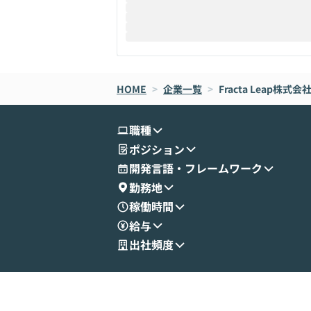
HOME
>
企業一覧
>
Fracta Leap株式会
職種
ポジション
開発言語・フレームワーク
勤務地
稼働時間
給与
出社頻度