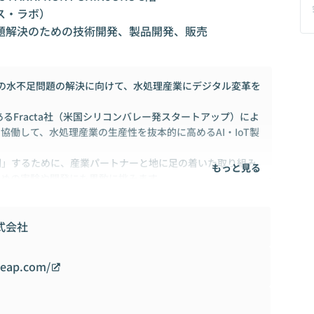
・ラボ）

題解決のための技術開発、製品開発、販売
、世界の水不足問題の解決に向けて、水処理産業にデジタル変革を
あるFracta社（米国シリコンバレー発スタートアップ）によ
協働して、水処理産業の生産性を抜本的に高めるAI・IoT製
明」するために、産業パートナーと地に足の着いた取り組み
もっと見る
ための実験や開発にも果敢に挑みます。
株式会社
-leap.com/