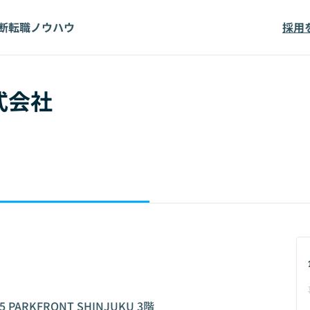
断
転職ノウハウ
採用
株式会社
RKFRONT SHINJUKU 3階
