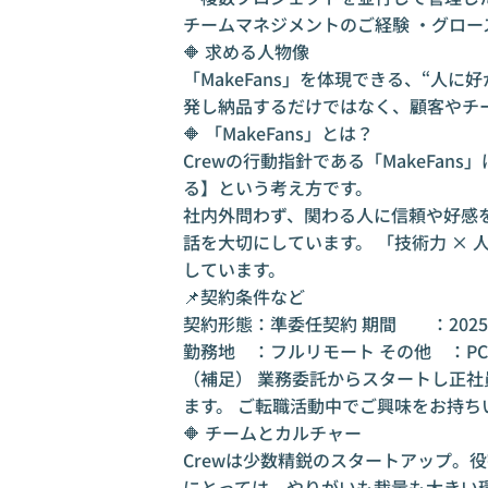
チームマネジメントのご経験 ・グロー
🔶 求める人物像
「MakeFans」を体現できる、“人
発し納品するだけではなく、顧客やチ
🔶 「MakeFans」とは？
Crewの行動指針である「MakeFan
る】という考え方です。
社内外問わず、関わる人に信頼や好感
話を大切にしています。 「技術力 ×
しています。
📌契約条件など
契約形態：準委任契約 期間 ：2025
勤務地 ：フルリモート その他 ：P
（補足） 業務委託からスタートし正社
ます。 ご転職活動中でご興味をお持
🔶 チームとカルチャー
Crewは少数精鋭のスタートアップ。
にとっては、やりがいも裁量も大きい