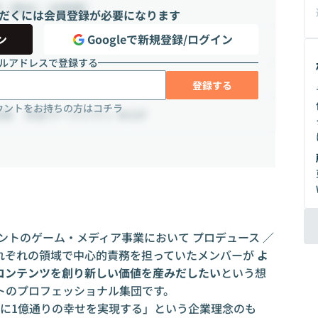
間（週40 ~ 40時間）
だくには会員登録が必要になります
ン
Googleで新規登録/ログイン
ルアドレスで登録する
登録する
ウントをお持ちの方はコチラ
玄坂 渋谷マークシティ W22F
ジェントのゲーム・メディア事業において プロデュース ／
グそれぞれの領域で中心的責務を担っていたメンバーが
よ
コンテンツを創り新しい価値を産みだしたい
という想
トのプロフェッショナル集団です。
人に1億通りの幸せを実現する」という企業理念のも