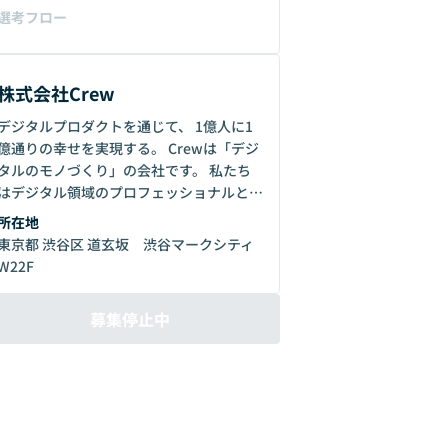
選考フロー
株式会社Crew
デジタルプロダクトを通じて、 1億人に1
億通りの幸せを実現する。 Crewは「デジ
タルのモノづくり」の会社です。 私たち
はデジタル領域のプロフェッショナルとし
て、私たちが作ったプロダクトに触れる
所在地
人、そして私たちと共に歩んでくれる仲間
東京都 渋谷区 道玄坂 渋谷マークシティ
たち、その一人ひとりに向き合います。
W22F
人それぞれ、想いや幸せの形は違うもので
すが、私たちはそれらの想いに共感し、
募集停止中
様々な幸せの形をデジタルプロダクトを通
じて実現します。