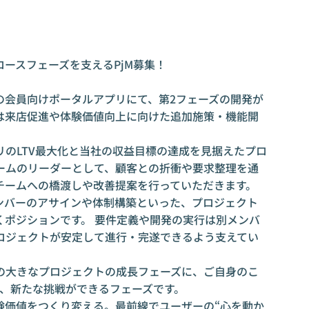
ースフェーズを支えるPjM募集！
の会員向けポータルアプリにて、第2フェーズの開発が
は来店促進や体験価値向上に向けた追加施策・機能開
のLTV最大化と当社の収益目標の達成を見据えたプロ
チームのリーダーとして、顧客との折衝や要求整理を通
チームへの橋渡しや改善提案を行っていただきます。
ンバーのアサインや体制構築といった、プロジェクト
くポジションです。 要件定義や開発の実行は別メンバ
ロジェクトが安定して進行・完遂できるよう支えてい
の大きなプロジェクトの成長フェーズに、ご自身のこ
ら、新たな挑戦ができるフェーズです。
験価値をつくり変える。最前線でユーザーの“心を動か