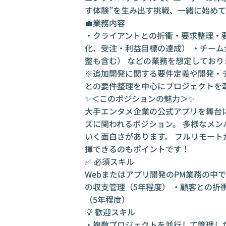
す体験”を生み出す挑戦、一緒に始め
💼業務内容
・クライアントとの折衝・要求整理・要
化、受注・利益目標の達成） ・チー
整も含む） などの業務を想定しており
※追加開発に関する要件定義や開発・
との要件整理を中心にプロジェクトを
✨＜このポジションの魅力＞✨
大手エンタメ企業の公式アプリを舞台
ズに関われるポジション。 多様なメ
いく面白さがあります。 フルリモー
揮できるのもポイントです！
✅ 必須スキル
Webまたはアプリ開発のPM業務の中
の収支管理（5年程度） ・顧客との折
（5年程度）
💡 歓迎スキル
・複数プロジェクトを並行して管理した