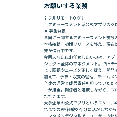
お願いする業務
📱フルリモートOK◎
｜アミューズメント系公式アプリのグロ
🔶 募集背景
全国に展開するアミューズメント施設
本格始動。初期リリースを終え、現在
発が進行中です。
今回あなたにお任せしたいのは、アプリ
ジェクト全体のマネジメント。 PjM
じて課題やニーズを正しく捉え、開発
加えて、予算・収支の管理、チームメ
全体の運営と成果責任も担っていただ
ーが担当。関係者と連携しながら、プ
ただきます。
大手企業の公式アプリというスケール
れまでのPM経験を存分に活かしなが
エンタメ×デジタルで、ユーザーの体