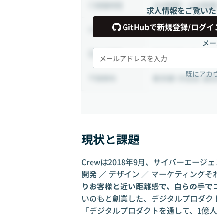
160時間 ~ 160時
稼働時間
求人情報をご覧いた
GitHubで新規登録/ログイ
業務委託
雇用形態
メー
フルリモート
出社頻度
既にアカ
東京都 渋谷区 道
勤務地
現状と課題
Crewは2018年9月、サイバーエー
開発 ／ デザイン ／ マーケティン
りお客様と近い距離感で、自らの手で
いのもと創業した、デジタルプロダク
「デジタルプロダクトを通して、1億