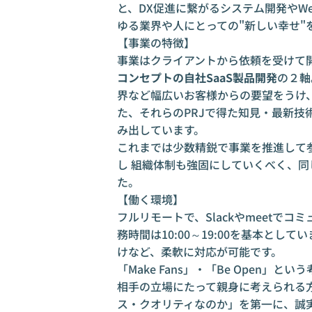
と、DX促進に繋がるシステム開発やW
ゆる業界や人にとっての"新しい幸せ"
【事業の特徴】
事業はクライアントから依頼を受けて
コンセプトの自社SaaS製品開発
の２軸
界など幅広いお客様からの要望をうけ
た、それらのPRJで得た知見・最新
み出しています。
これまでは少数精鋭で事業を推進して
し 組織体制も強固にしていくべく、
た。
【働く環境】
フルリモートで、Slackやmeetで
務時間は10:00～19:00を基本と
けなど、柔軟に対応が可能です。
「Make Fans」・「Be Open
相手の立場にたって親身に考えられる
ス・クオリティなのか」を第一に、誠