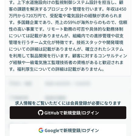
す。上下水道施設向けの監視制御システム設計を担当し、顧
客の課題を解決するプロジェクト管理を行います。年収は450
万円から720万円で、受配電や電気設計の経験が求められま
す。多国籍企業であり、売上の59%が海外からのもので、信頼
性の高い事業です。リモート勤務の可否や具体的な勤務体制
については記載がありませんが、組織内での進捗管理や収支
管理を行うチーム文化が特徴です。技術スタックや開発環境
についての詳細は記載がありませんが、確立されたシステム
を利用して製品開発を行います。顧客に対するコンサルティン
グ経験や一級電気施工監理技術者の資格があると歓迎されま
す。福利厚生についての詳細は記載がありません。
年収 450万円 ~ 720万円
給与・報酬
裁量労働制
稼働時間
求人情報をご覧いただくには会員登録が必要になります
正社員
雇用形態
GitHubで新規登録/ログイン
相談の上決定する
出社頻度
Googleで新規登録/ログイン