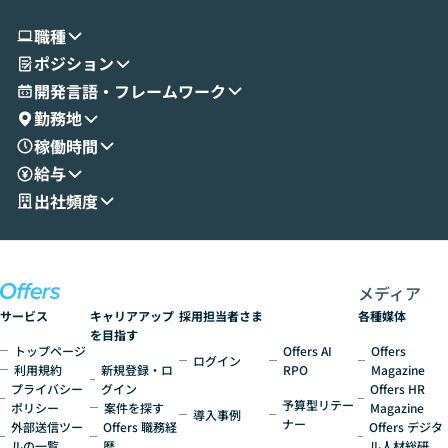
使ってワークフローを構築する様子をお見
社松尾研究所の尾
職種
せいただきます。数分でワークフローが完
e・Codex・G
ポジション
成する手軽さや、Gmail等の外部サービス
分けの考え方を紐
とセキュアに連携できるポイントなど、実
使わなくなった
開発言語・フレームワーク
演を通じて具体的なイメージをお届けしま
らではの視点でお
勤務地
す。 後半のディスカッションでは、セキュ
のAIに絞るべ
稼働時間
リティの考え方や社内導入の進め方など、
迷っている方か
給与
現場目線でさらに深掘りしていきます。
最適化したい方
「自分の業務をAIで自動化してみたいけ
ご参加をお待ち
出社頻度
ど、何から始めればいいかわからない」と
いう方にこそ参加いただきたいイベントで
す。
メディア
サービス
キャリアアップ
採用担当者さま
各種媒体
を目指す
トップページ
Offers AI
Offers
ログイン
利用規約
新規登録・ロ
RPO
Magazine
プライバシー
グイン
Offers HR
予算型リテー
ポリシー
案件を探す
Magazine
導入事例
ナー
外部送信ツー
Offers 職務経
Offers デジタ
ルの一覧
歴
ル人材総研