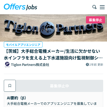
募集停止
モバイルアプリエンジニア
【茨城】大手総合電機メーカー/生活に欠かせない
水インフラを支える上下水道施設向け監視制御シス
テム設計（担当者クラス）
Tiglon Partners株式会社
2年前
更新
募集停止中
AI要約（β）
大手総合電機メーカーでのアプリエンジニアを募集していま