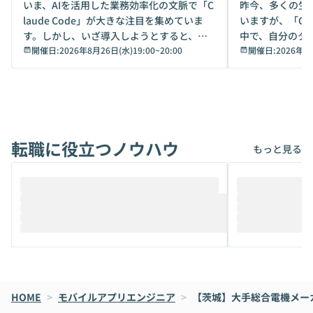
デモ
いま、AIを活用した業務効率化の文脈で「C
昨今、多くの生
laude Code」が大きな注目を集めていま
いますが、「Code
す。しかし、いざ導入しようとすると、セ
中で、自分のタ
キュリティ面の懸念や権限管理のハードル
開催日:
2026年8月26日(水)19:00
~
20:00
いいのか」を自
開催日:
2026年8
から、気軽に使えないケースも多いのでは
か？ 「なんとなく誰かが良いと言っていた
ないでしょうか。 Coworkは、非エンジニ
から」「SNS
アでも簡単に安全に扱えるよう作られた機
ら」と、周りの
能です。そして実は、日常の業務領域であ
ている方も少な
れば「Coworkで十分にカバーできる」だ
Iのポテンシャル
転職に役立つノウハウ
けでなく、想像以上の範囲まで自動化でき
は、評判ではな
もっと見る
ることは、まだあまり知られていません。
ているAIを選ぶこ
そこで本イベントでは、メルカリで生成AI
もやり取りを重
推進を担当されているハヤカワ五味氏をお
まで文脈を忘れず
迎えし、Coworkを使った業務自動化の実
キストだけでな
際を、公開デモを交えてわかりやすくお伝
うときに一番打率が
えします。 前半のLTでは、ハヤカワ氏より
え、次々と新し
メルカリでの判断基準をもとに「なぜClau
それぞれの本当
de CodeはNGになりがちで、なぜCowork
スクごとに最適
なら安全なのか」を解説いただいた上で、C
すのは至難の業です。 そこで
HOME
oworkの基本的な機能をご紹介いただきま
>
モバイルアプリエンジニア
>
【茨城】大手総合電機メー
は、LLMのフ
す。 続く公開デモでは、実際にCoworkを
ント構築の最前