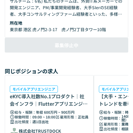
サルチーム：6名) 私たちのチームは、外資IT系メーカーでの
開発エンジニア、PM/事業開発経験者、大手SIerのSE経験
者、大手コンサルティングファーム経験者といった、多様な
バックグラウンドを持つプロフェッショナルが在籍していま
所在地
す。それぞれの分野での豊富な実務経験と高度な専門知識を
東京都 港区 虎ノ門2-3-17 虎ノ門2丁目タワー10階
活かし、皆様のキャリアアップを全力でサポートします。 私
たちの強み: 実績ある専門家: 経験豊富なチームが、業界の最
募集停止中
前線で培った知識と情報を提供します。 パーソナライズされ
たキャリアプラン: 個々の経験と目標に合わせた、オーダー
メイドのキャリアプランニングをします。 継続的なサポー
ト: 転職活動のみならず、その後のキャリア形成においても
同じポジションの求人
長期的なサポートを約束します。 外部からの評価：
BizReach 2019年度 ヘッドハンター大賞受賞 詳細は下記
サイトをご覧ください。 https://www.tiglon-
モバイルアプリエンジニア
モバイルアプリエ
partners.com/about_us/company https://www.tiglon-
eKYC導入社数No.1プロダクト｜社
【大手・エンタ
partners.com/member
会インフラ｜Flutterアプリエンジニ
トレンドを牽引
ア
エンジニア募集
給与・報酬：
年収 600万円 ~ 900万円
給与・報酬：
時給 
140時
稼働時間：
09:00 ~ 18:00
雇用形態：
正社員
稼働時間：
間）
出社頻度：
週1日出社
雇用形態：
業務委
出社頻度：
相談の
株式会社TRUSTDOCK