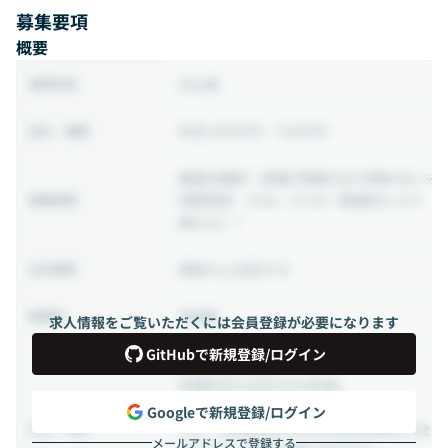
募集要項
概要
正社員
雇用形態
年収 450万円 ~ 720万円
給与・報酬
裁量労働制
（実働7時間45分 休憩45分 ※
時間帯例 8:50～17:20（事業所により
稼働時間
異なる））
相談の上決定する
出社頻度
茨城県
勤務地
求人情報をご覧いただくには会員登録が必要になります
GitHubで新規登録/ログイン
完全週休二日制
年間休日126日(2024年度)
年次有給休暇24日
Googleで新規登録/ログイン
なお、試用期間中の年次有給休暇は入社
休日・休暇
メールアドレスで登録する