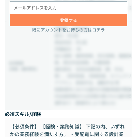
月に応じて以下の通り付与する。
4月～12月入社：8日、1月入社：6日、2
月入社：4日、3月入社：3日
登録する
通勤費：全額支給
既にアカウントをお持ちの方はコチラ
賞与：年2回
賃金改定：年1回
労働組合 ：有
加入保険：雇用保険、労災保険、健康保
険、厚生年金保険、介護保険
社内制度
(待遇・福利厚生)
福利厚生：住宅支援制度（寮、手当
等）、財形制度、持株制度、カフェテリ
アプラン、家族手当、通勤手当 等
就業場所における屋内の受動喫煙対策屋
内全面禁煙または空間分煙された屋内喫
煙所あり（事業所により異なる）
必須スキル/経験
【必須条件】 【経験・業務知識】 下記の内、いずれ
かの業務経験を満たす方。 ・受配電に関する設計業