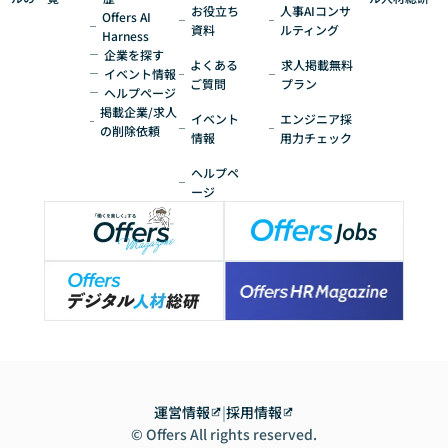
お役立ち
人事AIコンサ
Offers AI
資料
ルティング
Harness
企業を探す
よくある
求人掲載無料
イベント情報
ご質問
プラン
ヘルプページ
掲載企業/求人
イベント
エンジニア採
の削除依頼
情報
用力チェック
ヘルプペ
ージ
運営情報
|
採用情報
© Offers All rights reserved.