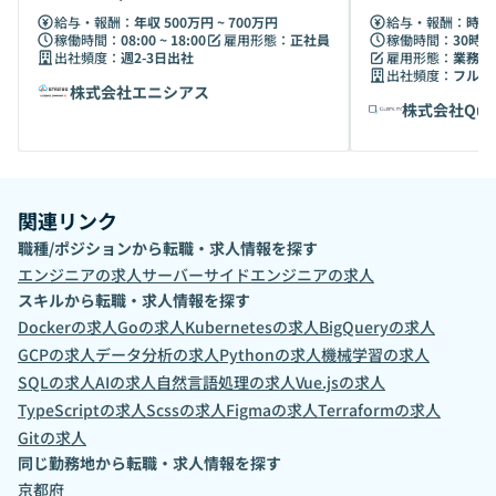
前線へ
Web ・業務
給与・報酬：
年収 500万円 ~ 700万円
給与・報酬：
時給 
稼働時間：
08:00 ~ 18:00
雇用形態：
正社員
稼働時間：
30時間
出社頻度：
週2-3日出社
雇用形態：
業務委
出社頻度：
フルリ
株式会社エニシアス
株式会社Qua
関連リンク
職種/ポジションから転職・求人情報を探す
エンジニア
の求人
サーバーサイドエンジニア
の求人
スキルから転職・求人情報を探す
Docker
の求人
Go
の求人
Kubernetes
の求人
BigQuery
の求人
GCP
の求人
データ分析
の求人
Python
の求人
機械学習
の求人
SQL
の求人
AI
の求人
自然言語処理
の求人
Vue.js
の求人
TypeScript
の求人
Scss
の求人
Figma
の求人
Terraform
の求人
Git
の求人
同じ勤務地から転職・求人情報を探す
京都府