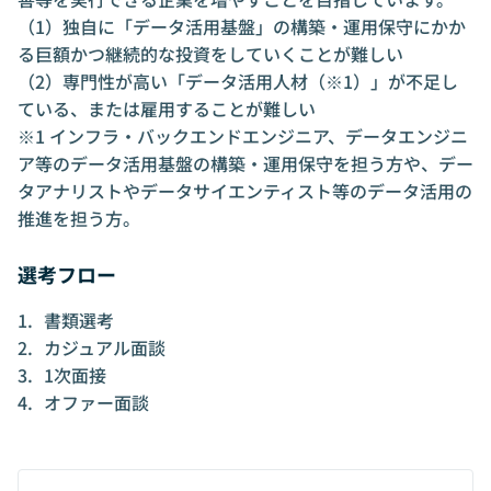
業（データ利活用支援、事業開発支援、ビジ
（1）独自に「データ活用基盤」の構築・運用保守にかか
ネスプロセス変革支援）およびDXソリューシ
る巨額かつ継続的な投資をしていくことが難しい
ョン事業（サブスクリプションモデルの法人
（2）専門性が高い「データ活用人材（※1）」が不足し
向けソフトウェアの企画・開発）の立ち上げ
に従事。 ＜当社創業前および現職での経験
ている、または雇用することが難しい
（18年間）による専門領域＞ （1）データ統
※1 インフラ・バックエンドエンジニア、データエンジニ
合・活用基盤の設計・構築・運用および社内
ア等のデータ活用基盤の構築・運用保守を担う方や、デー
外でのデータ活用推進 （2）法人向けサービ
タアナリストやデータサイエンティスト等のデータ活用の
ス・ソリューションの事業開発（新規事業の
推進を担う方。
立ち上げ・既存事業の成長） （3）大手企業
向けのハンズオン型テクノロジーコンサルテ
選考フロー
ィング
書類選考
カジュアル面談
1次面接
オファー面談