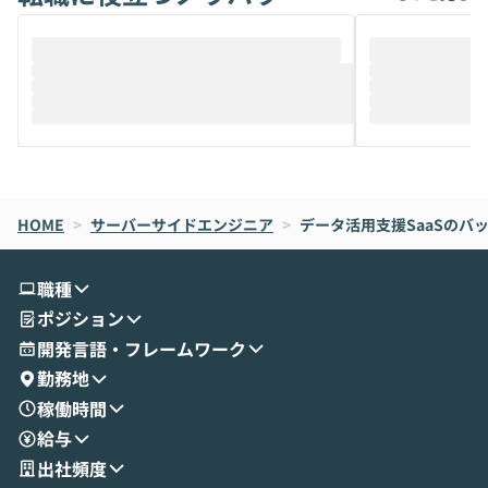
ることは、まだあまり知られていません。
ているAIを選ぶこ
そこで本イベントでは、メルカリで生成AI
もやり取りを重
推進を担当されているハヤカワ五味氏をお
まで文脈を忘れず
迎えし、Coworkを使った業務自動化の実
キストだけでな
際を、公開デモを交えてわかりやすくお伝
うときに一番打率が
えします。 前半のLTでは、ハヤカワ氏より
え、次々と新し
メルカリでの判断基準をもとに「なぜClau
それぞれの本当
de CodeはNGになりがちで、なぜCowork
スクごとに最適
なら安全なのか」を解説いただいた上で、C
すのは至難の業です。 そこで
HOME
oworkの基本的な機能をご紹介いただきま
>
サーバーサイドエンジニア
>
データ活用支援SaaSのバ
は、LLMのフ
す。 続く公開デモでは、実際にCoworkを
ント構築の最前
使ってワークフローを構築する様子をお見
社松尾研究所の尾
職種
せいただきます。数分でワークフローが完
e・Codex・G
ポジション
成する手軽さや、Gmail等の外部サービス
分けの考え方を紐
とセキュアに連携できるポイントなど、実
使わなくなった
開発言語・フレームワーク
演を通じて具体的なイメージをお届けしま
らではの視点でお
勤務地
す。 後半のディスカッションでは、セキュ
のAIに絞るべ
稼働時間
リティの考え方や社内導入の進め方など、
迷っている方か
給与
現場目線でさらに深掘りしていきます。
最適化したい方
「自分の業務をAIで自動化してみたいけ
ご参加をお待ち
出社頻度
ど、何から始めればいいかわからない」と