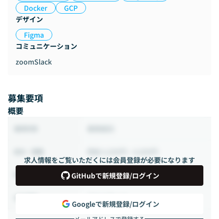
Docker
GCP
デザイン
Figma
コミュニケーション
zoom
Slack
募集要項
概要
業務委託
雇用形態
時給 4,500円 ~ 6,000円
給与・報酬
求人情報をご覧いただくには会員登録が必要になります
48時間 ~ 80時間（週12 ~ 20時間）
稼働時間
GitHubで新規登録/ログイン
フルリモート
出社頻度
Googleで新規登録/ログイン
メールアドレスで登録する