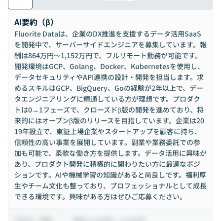
AI要約（β）
Fluorite Dataは、企業のDX推進を支援するデータ活用SaaS
を開発中で、サーバーサイドエンジニアを募集しています。報
酬は864万円〜1,152万円で、フルリモート勤務が可能です。
開発環境はGCP、Golang、Docker、Kubernetesを使用し、
データセキュリティやAPI連携の設計・開発を担当します。求
めるスキルはGCP、BigQuery、Goの経験が2年以上で、デー
タエンジニアリングに精通している方が理想です。プロダク
トは0→1フェーズで、クローズドβ版の開発を進めており、将
来的にはオープンβ版のリリースを目指しています。企業は20
19年設立で、東証上場企業やスタートアップを顧客に持ち、
信頼性の高い事業を展開しています。副業や業務委託での参
加も可能で、柔軟な働き方を提供します。データ活用に興味が
あり、プロダクト開発に積極的に関わりたい方に最適なポジ
ションです。AIや機械学習の知識があると尚良しです。福利厚
生やチーム文化も整っており、プロフェッショナルとして成長
できる環境です。興味がある方はぜひご応募ください。
時給 4,500円 ~ 6,000円
給与・報酬