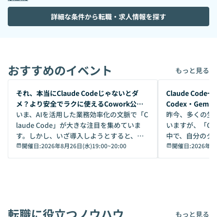
詳細な条件から転職・求人情報を探す
おすすめのイベント
もっと見る
開催前
開催前
それ、本当にClaude Codeじゃないとダ
Claude Co
メ？より安全でラクに使えるCowork公開
Codex・Gem
デモ
いま、AIを活用した業務効率化の文脈で「C
昨今、多くの生
laude Code」が大きな注目を集めていま
いますが、「Code
す。しかし、いざ導入しようとすると、セ
中で、自分のタ
キュリティ面の懸念や権限管理のハードル
開催日:
2026年8月26日(水)19:00
~
20:00
いいのか」を自
開催日:
2026年8
から、気軽に使えないケースも多いのでは
か？ 「なんとなく誰かが良いと言っていた
ないでしょうか。 Coworkは、非エンジニ
から」「SNS
アでも簡単に安全に扱えるよう作られた機
ら」と、周りの
能です。そして実は、日常の業務領域であ
ている方も少な
れば「Coworkで十分にカバーできる」だ
Iのポテンシャル
転職に役立つノウハウ
けでなく、想像以上の範囲まで自動化でき
は、評判ではな
もっと見る