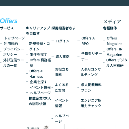
いう方にこそ参加いただきたいイベントで
す。
メディア
サービス
キャリアアップ
採用担当者さま
各種媒体
を目指す
トップページ
Offers AI
Offers
ログイン
利用規約
新規登録・ロ
RPO
Magazine
プライバシー
グイン
Offers HR
予算型リテー
ポリシー
案件を探す
Magazine
導入事例
ナー
外部送信ツー
Offers 職務経
Offers デジタ
ルの一覧
歴
ル人材総研
お役立ち
人事AIコンサ
Offers AI
資料
ルティング
Harness
企業を探す
よくある
求人掲載無料
イベント情報
ご質問
プラン
ヘルプページ
掲載企業/求人
イベント
エンジニア採
の削除依頼
情報
用力チェック
ヘルプペ
ージ