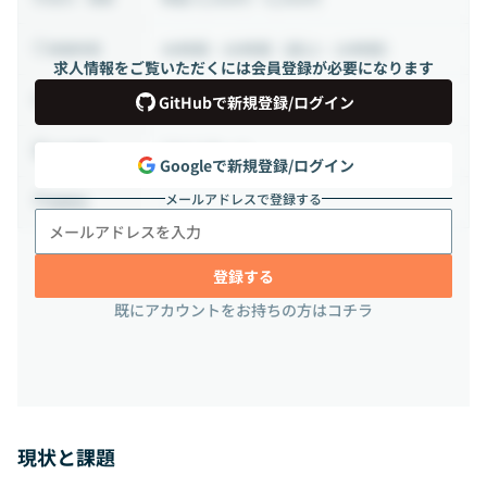
48時間 ~ 80時間（週12 ~ 20時間）
稼働時間
求人情報をご覧いただくには会員登録が必要になります
業務委託
雇用形態
GitHubで新規登録/ログイン
フルリモート
出社頻度
Googleで新規登録/ログイン
メールアドレスで登録する
-
勤務地
登録する
既にアカウントをお持ちの方はコチラ
現状と課題