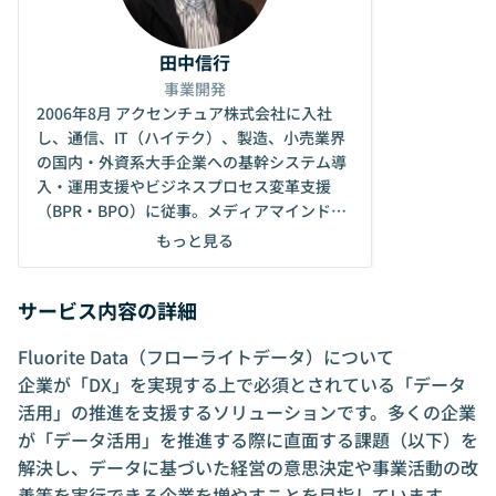
田中信行
事業開発
2006年8月 アクセンチュア株式会社に入社
し、通信、IT（ハイテク）、製造、小売業界
の国内・外資系大手企業への基幹システム導
入・運用支援やビジネスプロセス変革支援
（BPR・BPO）に従事。メディアマインドテ
クノロジーズ株式会社（DG MediaMind日本
もっと見る
法人）を経て、2012年2月に独立。事業開発
コンサルタントとして事業会社や創業期のス
サービス内容の詳細
タートアップ数社にて新規事業の開発支援に
従事。2013年7月 ClipLine株式会社の創業メ
Fluorite Data（フローライトデータ）について
ンバーとして参画し、取締役就任。事業開
発・経営企画、プロダクト開発、経営管理お
企業が「DX」を実現する上で必須とされている「データ
よびマーケティング部門の責任者を務め、同
活用」の推進を支援するソリューションです。多くの企業
社の成長に貢献。2019年4月 アドバリスター
が「データ活用」を推進する際に直面する課題（以下）を
株式会社を創業し、代表取締役 CEOに就任。
解決し、データに基づいた経営の意思決定や事業活動の改
同社の経営、プロフェッショナルサービス事
善等を実行できる企業を増やすことを目指しています。