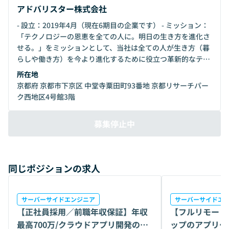
アドバリスター株式会社
- 設立：2019年4月（現在6期目の企業です） - ミッション：
「テクノロジーの恩恵を全ての人に。明日の生き方を進化さ
せる。」をミッションとして、当社は全ての人が生き方（暮
らしや働き方）を今より進化するために役立つ革新的なテク
ノロジーの届け手・創り手となることによって、豊かな社会
所在地
の創造に貢献することを目指しています。 - ビジョン：代表
京都府 京都市下京区 中堂寺粟田町93番地 京都リサーチパー
田中が専門とする領域での経験やノウハウを活かした「プロ
ク西地区4号館3階
フェッショナルサービス事業」と「DXソリューション事業」
を通じて一貫して支援し、デジタルトランスフォーメーショ
募集停止中
ン（DX）の実現に貢献していくことで、ミッションの実現を
目指しています。
同じポジションの求人
サーバーサイドエンジニア
サーバーサイドエ
【正社員採用／前職年収保証】年収
【フルリモート
最高700万/クラウドアプリ開発の最
ップのアプリケ