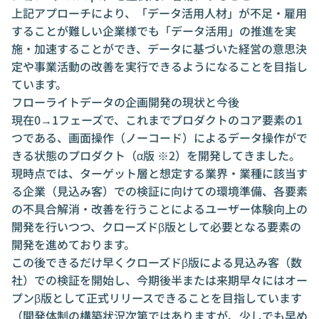
上記アプローチにより、「データ活用人材」が不足・雇用
することが難しい企業様でも「データ活用」の推進を実
施・加速することができ、データに基づいた経営の意思決
定や事業活動の改善を実行できるようになることを目指し
ています。
フローライトデータの企画開発の現状と今後
現在0→1フェーズで、これまでプロダクトのコア要素の1
つである、画面操作（ノーコード）によるデータ操作がで
きる状態のプロダクト（α版 ※2）を開発してきました。
現時点では、ターゲット層と想定する業界・業種に該当す
る企業（見込み客）での検証に向けての環境準備、各要素
の不具合解消・改善を行うことによるユーザー体験向上の
開発を行いつつ、クローズドβ版として必要となる要素の
開発を進めております。
この後できるだけ早くクローズドβ版による見込み客（数
社）での検証を開始し、今期後半または来期早々にはオー
プンβ版として正式リリースできることを目指しています
（開発体制の構築状況次第ではありますが、少しでも早め