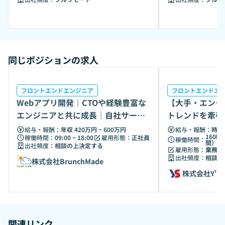
同じポジションの求人
フロントエンドエンジニア
フロントエンドエ
Webアプリ開発｜CTOや経験豊富な
【大手・エンタ
エンジニアと共に成長｜自社サービ
トレンドを牽引
スにも挑戦
エンジニア募集
給与・報酬：
年収 420万円 ~ 600万円
給与・報酬：
時給 
160時
稼働時間：
09:00 ~ 18:00
雇用形態：
正社員
稼働時間：
間）
出社頻度：
相談の上決定する
雇用形態：
業務委
出社頻度：
相談の
株式会社BrunchMade
株式会社Y's
関連リンク