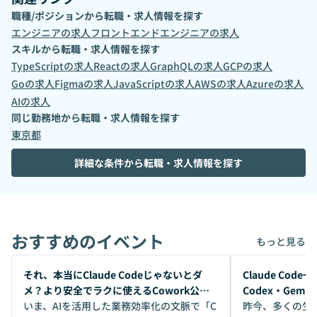
職種/ポジションから転職・求人情報を探す
エンジニア
の求人
フロントエンドエンジニア
の求人
スキルから転職・求人情報を探す
TypeScript
の求人
React
の求人
GraphQL
の求人
GCP
の求人
Go
の求人
Figma
の求人
JavaScript
の求人
AWS
の求人
Azure
の求人
AI
の求人
同じ勤務地から転職・求人情報を探す
東京都
詳細な条件から転職・求人情報を探す
おすすめのイベント
もっと見る
開催前
開催前
それ、本当にClaude Codeじゃないとダ
Claude Co
メ？より安全でラクに使えるCowork公開
Codex・Gem
デモ
いま、AIを活用した業務効率化の文脈で「C
昨今、多くの生