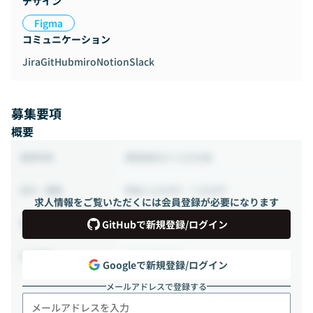
デザイン
Figma
コミュニケーション
Jira
GitHub
miro
Notion
Slack
募集要項
概要
業務委託から正社員
雇用形態
時給 4,000円 ~ 7,000円
給与・報酬
求人情報をご覧いただくには会員登録が必要になります
80時間 ~ 160時間（週20 ~ 40時間）
稼働時間
GitHubで新規登録/ログイン
フルリモート
出社頻度
Googleで新規登録/ログイン
メールアドレスで登録する