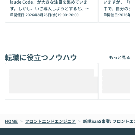
laude Code」が大きな注目を集めていま
いますが、「Code
す。しかし、いざ導入しようとすると、セ
中で、自分のタ
キュリティ面の懸念や権限管理のハードル
開催日:
2026年8月26日(水)19:00
~
20:00
いいのか」を自
開催日:
2026年8
から、気軽に使えないケースも多いのでは
か？ 「なんとなく誰かが良いと言っていた
ないでしょうか。 Coworkは、非エンジニ
から」「SNS
アでも簡単に安全に扱えるよう作られた機
ら」と、周りの
能です。そして実は、日常の業務領域であ
ている方も少な
れば「Coworkで十分にカバーできる」だ
Iのポテンシャル
転職に役立つノウハウ
けでなく、想像以上の範囲まで自動化でき
は、評判ではな
もっと見る
ることは、まだあまり知られていません。
ているAIを選ぶこ
そこで本イベントでは、メルカリで生成AI
もやり取りを重
推進を担当されているハヤカワ五味氏をお
まで文脈を忘れず
迎えし、Coworkを使った業務自動化の実
キストだけでな
際を、公開デモを交えてわかりやすくお伝
うときに一番打率が
えします。 前半のLTでは、ハヤカワ氏より
え、次々と新し
メルカリでの判断基準をもとに「なぜClau
それぞれの本当
de CodeはNGになりがちで、なぜCowork
スクごとに最適
なら安全なのか」を解説いただいた上で、C
すのは至難の業です。 そこで
HOME
oworkの基本的な機能をご紹介いただきま
>
フロントエンドエンジニア
>
新規SaaS事業: フロント
は、LLMのフ
す。 続く公開デモでは、実際にCoworkを
ント構築の最前
使ってワークフローを構築する様子をお見
社松尾研究所の尾