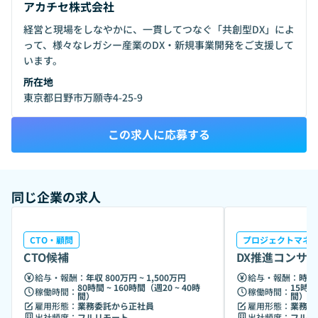
アカチセ株式会社
経営と現場をしなやかに、一貫してつなぐ「共創型DX」によ
って、様々なレガシー産業のDX・新規事業開発をご支援して
います。
所在地
東京都日野市万願寺4-25-9
この求人に応募する
同じ企業の求人
CTO・顧問
プロジェクトマネ
CTO候補
DX推進コンサ
給与・報酬：
年収 800万円 ~ 1,500万円
給与・報酬：
時給 
80時間 ~ 160時間（週20 ~ 40時
15時間 
稼働時間：
稼働時間：
間）
間）
雇用形態：
業務委託から正社員
雇用形態：
業務委
出社頻度：
フルリモート
出社頻度：
フルリ