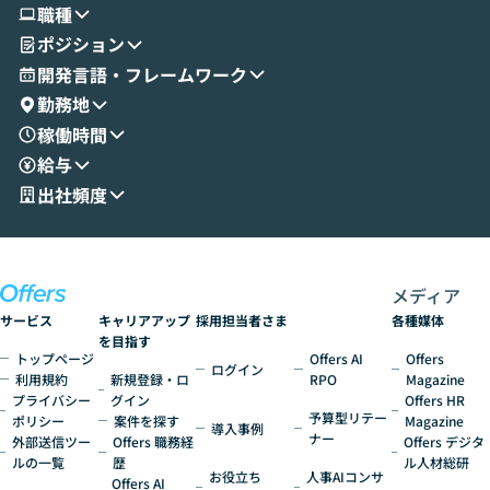
職種
せいただきます。数分でワークフローが完
e・Codex・G
ポジション
成する手軽さや、Gmail等の外部サービス
分けの考え方を紐
とセキュアに連携できるポイントなど、実
使わなくなった
開発言語・フレームワーク
演を通じて具体的なイメージをお届けしま
らではの視点でお
勤務地
す。 後半のディスカッションでは、セキュ
のAIに絞るべ
稼働時間
リティの考え方や社内導入の進め方など、
迷っている方か
給与
現場目線でさらに深掘りしていきます。
最適化したい方
「自分の業務をAIで自動化してみたいけ
ご参加をお待ち
出社頻度
ど、何から始めればいいかわからない」と
いう方にこそ参加いただきたいイベントで
す。
メディア
サービス
キャリアアップ
採用担当者さま
各種媒体
を目指す
トップページ
Offers AI
Offers
ログイン
利用規約
新規登録・ロ
RPO
Magazine
プライバシー
グイン
Offers HR
予算型リテー
ポリシー
案件を探す
Magazine
導入事例
ナー
外部送信ツー
Offers 職務経
Offers デジタ
ルの一覧
歴
ル人材総研
お役立ち
人事AIコンサ
Offers AI