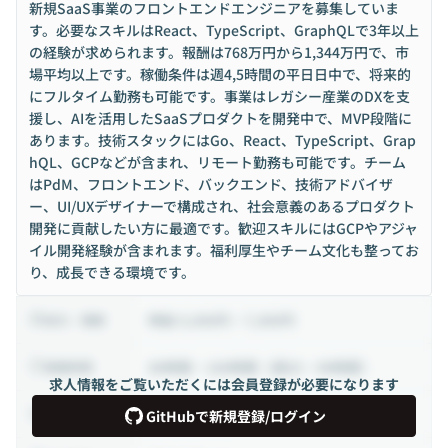
新規SaaS事業のフロントエンドエンジニアを募集していま
す。必要なスキルはReact、TypeScript、GraphQLで3年以上
の経験が求められます。報酬は768万円から1,344万円で、市
場平均以上です。稼働条件は週4,5時間の平日日中で、将来的
にフルタイム勤務も可能です。事業はレガシー産業のDXを支
援し、AIを活用したSaaSプロダクトを開発中で、MVP段階に
あります。技術スタックにはGo、React、TypeScript、Grap
hQL、GCPなどが含まれ、リモート勤務も可能です。チーム
はPdM、フロントエンド、バックエンド、技術アドバイザ
ー、UI/UXデザイナーで構成され、社会意義のあるプロダクト
開発に貢献したい方に最適です。歓迎スキルにはGCPやアジャ
イル開発経験が含まれます。福利厚生やチーム文化も整ってお
り、成長できる環境です。
時給 4,000円 ~ 7,000円
給与・報酬
80時間 ~ 160時間（週20 ~ 40時間）
稼働時間
求人情報をご覧いただくには会員登録が必要になります
業務委託から正社員
雇用形態
GitHubで新規登録/ログイン