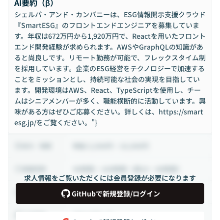
AI要約（β）
シェルパ・アンド・カンパニーは、ESG情報開示支援クラウド
『SmartESG』のフロントエンドエンジニアを募集していま
す。年収は672万円から1,920万円で、Reactを用いたフロント
エンド開発経験が求められます。AWSやGraphQLの知識があ
ると尚良しです。リモート勤務が可能で、フレックスタイム制
を採用しています。企業のESG経営をテクノロジーで加速する
ことをミッションとし、持続可能な社会の実現を目指してい
ます。開発環境はAWS、React、TypeScriptを使用し、チー
ムはシニアメンバーが多く、職能横断的に活動しています。興
味がある方はぜひご応募ください。詳しくは、https://smart
esg.jp/をご覧ください。"}
時給 3,500円 ~ 10,000円
給与・報酬
40時間 ~ 160時間（週10 ~ 40時間）
稼働時間
求人情報をご覧いただくには会員登録が必要になります
業務委託から正社員
雇用形態
GitHubで新規登録/ログイン
フルリモート
出社頻度