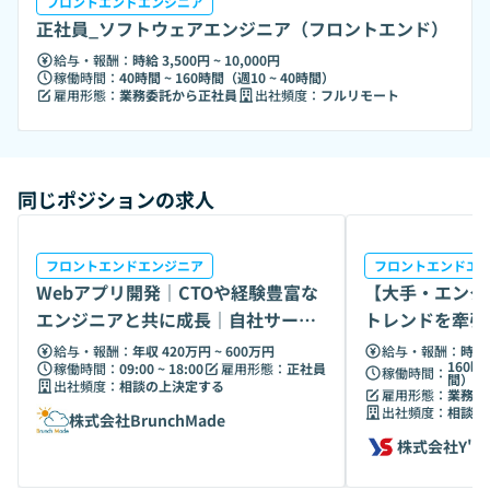
フロントエンドエンジニア
そのコンパスすら不確かな世界で、正しい方向へ進むため
正社員_ソフトウェアエンジニア（フロントエンド）
の”道標”となるのが、曖昧だったこれらの価値を定量化・可
給与・報酬：
時給 3,500円 ~ 10,000円
視化し、証明することができるテクノロジーだと我々は考え
稼働時間：
40時間 ~ 160時間（週10 ~ 40時間）
ています。 日本経済を支える企業に寄り添い、あらゆるステ
雇用形態：
業務委託から正社員
出社頻度：
フルリモート
ークホルダーの“道標“となるために。 「サステナビリティと
テクノロジーを全ての経済活動の”あたりまえ”に」 この新し
いパーパスを胸に、シェルパの挑戦は次のフェーズを迎えま
す。 ■ Mission 「ESG・サステナビリティ経営をテクノロジ
同じポジションの求人
ーの力で加速する」 働き方改革によって労働時間は減少する
一方で、企業の経営陣・担当者は、多くの時間を使ってESG
の最新情報をキャッチアップし、各事業部とコミュニケーシ
フロントエンドエンジニア
フロントエンドエ
ョンしながら、中長期的な企業価値の向上を実現するESG経
Webアプリ開発｜CTOや経験豊富な
【大手・エンタ
営を行う必要に迫られています。 「未来に向けた高付加価値
エンジニアと共に成長｜自社サービ
トレンドを牽引
なESG推進作業に企業がリソースを割ける環境を作りた
スにも挑戦
エンジニア募集
い」、そう考えた我々は、ESG情報開示・管理領域の様々な
給与・報酬：
年収 420万円 ~ 600万円
給与・報酬：
時給 
160時
稼働時間：
09:00 ~ 18:00
雇用形態：
正社員
稼働時間：
負を解決するスタートアップとして、テクノロジーを用いた
間）
出社頻度：
相談の上決定する
雇用形態：
業務委
ESG経営のベストプラクティスの確立を目指します。
出社頻度：
相談の
株式会社BrunchMade
株式会社Y's