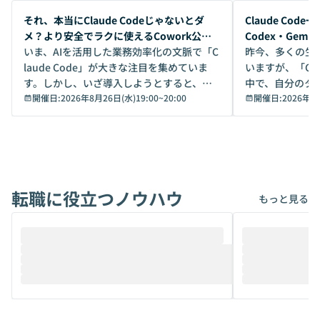
開催前
開催前
それ、本当にClaude Codeじゃないとダ
Claude Co
メ？より安全でラクに使えるCowork公開
Codex・Gem
デモ
いま、AIを活用した業務効率化の文脈で「C
昨今、多くの生
laude Code」が大きな注目を集めていま
いますが、「Code
す。しかし、いざ導入しようとすると、セ
中で、自分のタ
キュリティ面の懸念や権限管理のハードル
開催日:
2026年8月26日(水)19:00
~
20:00
いいのか」を自
開催日:
2026年8
から、気軽に使えないケースも多いのでは
か？ 「なんとなく誰かが良いと言っていた
ないでしょうか。 Coworkは、非エンジニ
から」「SNS
アでも簡単に安全に扱えるよう作られた機
ら」と、周りの
能です。そして実は、日常の業務領域であ
ている方も少な
れば「Coworkで十分にカバーできる」だ
Iのポテンシャル
転職に役立つノウハウ
けでなく、想像以上の範囲まで自動化でき
は、評判ではな
もっと見る
ることは、まだあまり知られていません。
ているAIを選ぶこ
そこで本イベントでは、メルカリで生成AI
もやり取りを重
推進を担当されているハヤカワ五味氏をお
まで文脈を忘れず
迎えし、Coworkを使った業務自動化の実
キストだけでな
際を、公開デモを交えてわかりやすくお伝
うときに一番打率が
えします。 前半のLTでは、ハヤカワ氏より
え、次々と新し
メルカリでの判断基準をもとに「なぜClau
それぞれの本当
de CodeはNGになりがちで、なぜCowork
スクごとに最適