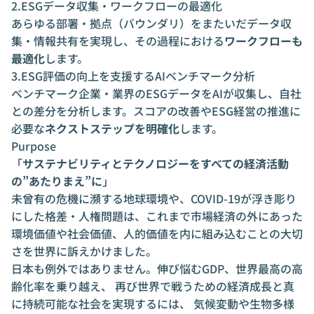
2.ESGデータ収集・ワークフローの最適化
あらゆる部署・拠点（バウンダリ）をまたいだデータ収
集・情報共有を実現し、その過程における
ワークフローも
最適化
します。
3.ESG評価の向上を支援するAIベンチマーク分析
ベンチマーク企業・業界のESGデータをAIが収集し、自社
との差分を分析します。スコアの改善やESG経営の推進に
必要な
ネクストステップを明確化
します。
Purpose
「
サステナビリティとテクノロジーをすべての経済活動
の”あたりまえ”に
」
未曾有の危機に瀕する地球環境や、COVID-19が浮き彫り
にした格差・人権問題は、これまで市場経済の外にあった
環境価値や社会価値、人的価値を内に組み込むことの大切
さを世界に訴えかけました。
日本も例外ではありません。伸び悩むGDP、世界最高の高
齢化率を乗り越え、 再び世界で戦うための経済成長と真
に持続可能な社会を実現するには、 気候変動や生物多様