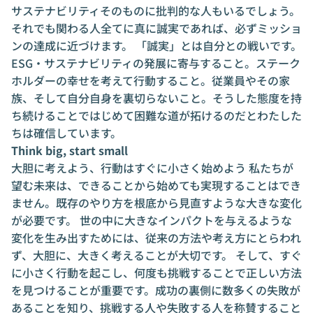
サステナビリティそのものに批判的な人もいるでしょう。
それでも関わる人全てに真に誠実であれば、必ずミッショ
ンの達成に近づけます。 「誠実」とは自分との戦いです。
ESG・サステナビリティの発展に寄与すること。ステーク
ホルダーの幸せを考えて行動すること。従業員やその家
族、そして自分自身を裏切らないこと。そうした態度を持
ち続けることではじめて困難な道が拓けるのだとわたした
ちは確信しています。
Think big, start small
大胆に考えよう、行動はすぐに小さく始めよう 私たちが
望む未来は、できることから始めても実現することはでき
ません。既存のやり方を根底から見直すような大きな変化
が必要です。 世の中に大きなインパクトを与えるような
変化を生み出すためには、従来の方法や考え方にとらわれ
ず、大胆に、大きく考えることが大切です。 そして、すぐ
に小さく行動を起こし、何度も挑戦することで正しい方法
を見つけることが重要です。成功の裏側に数多くの失敗が
あることを知り、挑戦する人や失敗する人を称賛すること