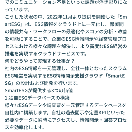
でのコミュニケーション不足といった課題が浮き彫りにな
っています。
こうした状況の中、2022年11月より提供を開始した「Sm
artESG」は、ESG情報をクラウド上に一元化し、部署間
の情報共有・ワークフローの最適化やスコアの分析・改善
を可能にすることで、企業のESG情報開示や経営管理プロ
セスにおける様々な課題を解決し、
より高度なESG経営の
推進を実現
するクラウドサービスです。
何をどうやって実現する仕事か？
社内のESG情報を一元管理し、全社一体となったスクラム
ESG経営を実現する
ESG情報開示支援クラウド「SmartE
SG
」の設計および開発を行います。
SmartESGが提供する3つの価値
1.独自ESGデータベースの構築
様々なESGデータや調査票を一元管理するデータベースを
自社内に構築します。自社の過去開示や定量KPIといった
必要なデータに瞬時にアクセスし、
情報開示・回答プロセ
スを効率化
します。