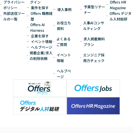
プライバシー
グイン
Offers HR
予算型リテー
ポリシー
案件を探す
Magazine
導入事例
ナー
外部送信ツー
Offers 職務経
Offers デジタ
ルの一覧
歴
ル人材総研
お役立ち
人事AIコンサ
Offers AI
資料
ルティング
Harness
企業を探す
よくある
求人掲載無料
イベント情報
ご質問
プラン
ヘルプページ
掲載企業/求人
イベント
エンジニア採
の削除依頼
情報
用力チェック
ヘルプペ
ージ