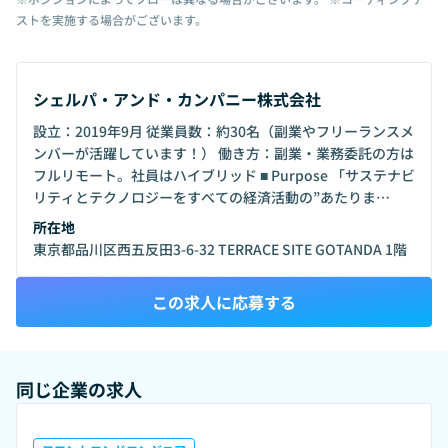
ストを実施する場合がございます。
シェルパ・アンド・カンパニー株式会社
設立：2019年9月 従業員数：約30名（副業やフリーランスメ
ンバーが活躍しています！） 働き方：副業・業務委託の方は
フルリモート。社員はハイブリッド ■ Purpose 「サステナビ
リティとテクノロジーをすべての経済活動の”あたりま
え”に」 未曾有の危機に瀕する地球環境や、COVID-19が浮き
所在地
彫りにした格差・人権問題は、これまで市場経済の外にあっ
東京都品川区西五反田3-6-32 TERRACE SITE GOTANDA 1階
た環境価値や社会価値、人的価値を内に組み込むことの大切
さを世界に訴えかけました。 日本も例外ではありません。伸
この求人に応募する
び悩むGDP、世界最高の高齢化率を乗り越え、 再び世界で戦
うための経済成長と真に持続可能な社会を実現するには、 気
候変動や生物多様性、人口動態、人権といった環境や社会に
関する課題を 企業が”あたりまえ”のものとして経済活動に取
同じ企業の求人
り込み、 中長期的に儲かるポジショニングやビジネスモデル
を構築する必要があります。 一方で、企業がこの新たな市場
を迷わずに登るためには、信頼できるコンパスが必要です。