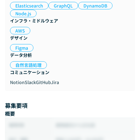
Elasticsearch
GraphQL
DynamoDB
Node.js
インフラ・ミドルウェア
AWS
デザイン
Figma
データ分析
自然言語処理
コミュニケーション
Notion
Slack
GitHub
Jira
募集要項
概要
業務委託から正社員
雇用形態
時給 3,500円 ~ 10,000円
給与・報酬