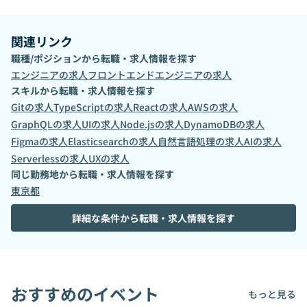
関連リンク
職種/ポジションから転職・求人情報を探す
エンジニア
の求人
フロントエンドエンジニア
の求人
スキルから転職・求人情報を探す
Git
の求人
TypeScript
の求人
React
の求人
AWS
の求人
GraphQL
の求人
UI
の求人
Node.js
の求人
DynamoDB
の求人
Figma
の求人
Elasticsearch
の求人
自然言語処理
の求人
AI
の求人
Serverless
の求人
UX
の求人
同じ勤務地から転職・求人情報を探す
東京都
詳細な条件から転職・求人情報を探す
おすすめのイベント
もっと見る