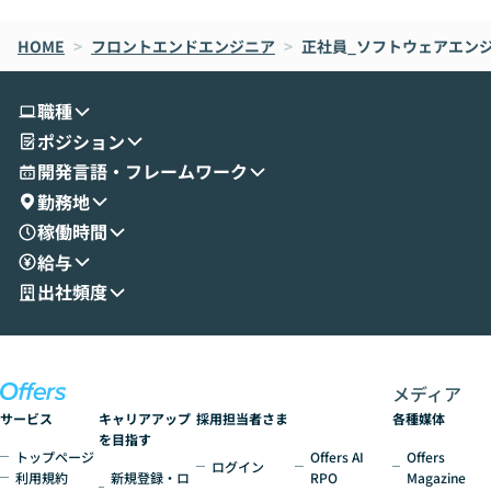
なら安全なのか」を解説いただいた上で、C
すのは至難の業です。 そこで
HOME
oworkの基本的な機能をご紹介いただきま
>
フロントエンドエンジニア
>
正社員_ソフトウェアエン
は、LLMのフ
す。 続く公開デモでは、実際にCoworkを
ント構築の最前
使ってワークフローを構築する様子をお見
社松尾研究所の尾
職種
せいただきます。数分でワークフローが完
e・Codex・G
ポジション
成する手軽さや、Gmail等の外部サービス
分けの考え方を紐
とセキュアに連携できるポイントなど、実
使わなくなった
開発言語・フレームワーク
演を通じて具体的なイメージをお届けしま
らではの視点でお
勤務地
す。 後半のディスカッションでは、セキュ
のAIに絞るべ
稼働時間
リティの考え方や社内導入の進め方など、
迷っている方か
給与
現場目線でさらに深掘りしていきます。
最適化したい方
「自分の業務をAIで自動化してみたいけ
ご参加をお待ち
出社頻度
ど、何から始めればいいかわからない」と
いう方にこそ参加いただきたいイベントで
す。
メディア
サービス
キャリアアップ
採用担当者さま
各種媒体
を目指す
トップページ
Offers AI
Offers
ログイン
利用規約
新規登録・ロ
RPO
Magazine