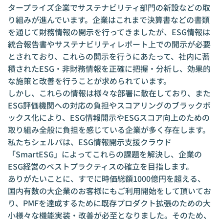
タープライズ企業でサステナビリティ部門の新設などの取
り組みが進んでいます。企業はこれまで決算書などの書類
を通じて財務情報の開示を行ってきましたが、ESG情報は
統合報告書やサステナビリティレポート上での開示が必要
とされており、これらの開示を行うにあたって、社内に蓄
積されたESG・非財務情報を正確に把握・分析し、効果的
な施策と改善を行うことが求められています。
しかし、これらの情報は様々な部署に散在しており、また
ESG評価機関への対応の負担やスコアリングのブラックボ
ックス化により、ESG情報開示やESGスコア向上のための
取り組み全般に負担を感じている企業が多く存在します。
私たちシェルパは、ESG情報開示支援クラウド
「SmartESG」によってこれらの課題を解決し、企業の
ESG経営のベストプラクティスの確立を目指します。
ありがたいことに、すでに時価総額1000億円を超える、
国内有数の大企業のお客様にもご利用開始をして頂いてお
り、PMFを達成するために既存プロダクト拡張のための大
小様々な機能実装・改善が必至となりました。そのため、