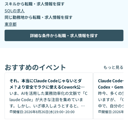
スキルから転職・求人情報を探す
SQL
の求人
同じ勤務地から転職・求人情報を探す
東京都
詳細な条件から転職・求人情報を探す
おすすめのイベント
もっと見る
開催前
開催前
それ、本当にClaude Codeじゃないとダ
Claude Co
メ？より安全でラクに使えるCowork公開
Codex・Gem
デモ
いま、AIを活用した業務効率化の文脈で「C
昨今、多くの生
laude Code」が大きな注目を集めていま
いますが、「Code
す。しかし、いざ導入しようとすると、セ
中で、自分のタ
キュリティ面の懸念や権限管理のハードル
開催日:
2026年8月26日(水)19:00
~
20:00
いいのか」を自
開催日:
2026年8
から、気軽に使えないケースも多いのでは
か？ 「なんとなく誰かが良いと言っていた
ないでしょうか。 Coworkは、非エンジニ
から」「SNS