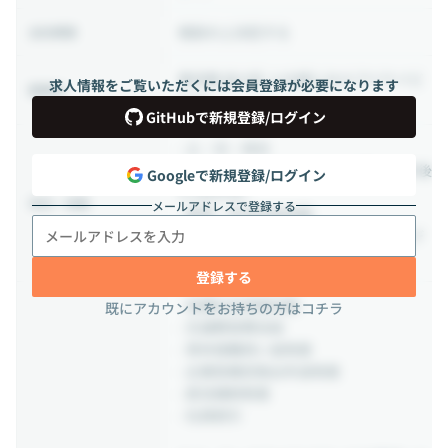
相談の上決定する
出社頻度
東京都 品川区 上大崎2-24-9 アイケイビ
求人情報をご覧いただくには会員登録が必要になります
勤務地
ル1F
GitHubで新規登録/ログイン
- 土・日・祝日
- 年次有給休暇（入社時に5日間、半年後
Googleで新規登録/ログイン
に5日付与）
休日・休暇
メールアドレスで登録する
- 夏季・年末年始休暇
- 特別休暇、慶弔休暇、サンクスホリデ
ー、産休・育休 等
登録する
- 各種社会保険完備
既にアカウントをお持ちの方はコチラ
- 交通費実費支給
- 育休復職祝い金制度
- 企業型確定拠出年金制度
- 部活補助制度
- 社員割引