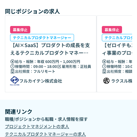
she-shuo-ming-zi-liao ■エンジニアムービー
同じポジションの求人
https://recruit.raksul.com/story/raksul-engineering-
movie/
募集停止
募集停止
テクニカルプロダクトマネージャー
テクニカルプロダ
【AI×SaaS】プロダクトの成長を支
【ゼロイチも10
えるテクニカルプロダクトマネージ
ィ事業のプロダ
ャー募集！
給与・報酬：
年収 600万円 ~ 1,000万円
給与・報酬：
年収 
稼働時間：
09:00 ~ 18:00
雇用形態：
正社員
稼働時間：
10:00 
出社頻度：
フルリモート
出社頻度：
相談の
フルカイテン株式会社
ラクスル株式
関連リンク
職種/ポジションから転職・求人情報を探す
プロジェクトマネジメント
の求人
テクニカルプロダクトマネージャー
の求人