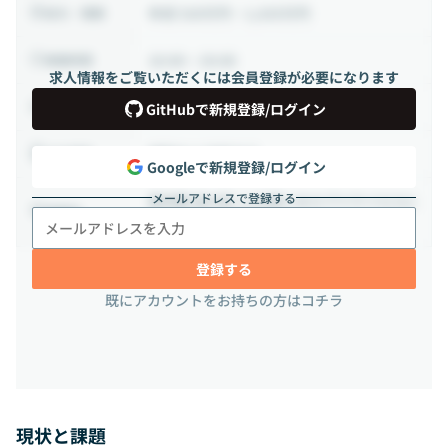
年収 520万円 ~ 1,025万円
給与・報酬
10:00 ~ 19:00
稼働時間
求人情報をご覧いただくには会員登録が必要になります
正社員
雇用形態
GitHubで新規登録/ログイン
相談の上決定する
出社頻度
Googleで新規登録/ログイン
メールアドレスで登録する
東京都 品川区 上大崎2-24-9 アイケイビル1
勤務地
F
登録する
既にアカウントをお持ちの方はコチラ
現状と課題