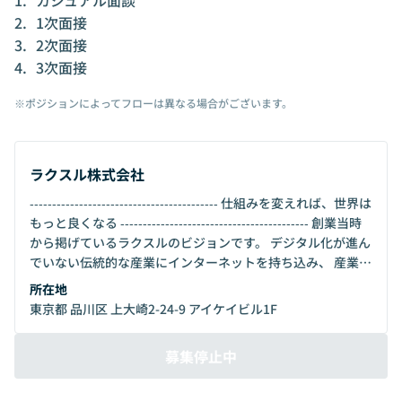
1次面接
2次面接
3次面接
※ポジションによってフローは異なる場合がございます。
ラクスル株式会社
‐‐‐‐‐‐‐‐‐‐‐‐‐‐‐‐‐‐‐‐‐‐‐‐‐‐‐‐‐‐‐‐‐‐‐‐‐‐‐‐‐‐ 仕組みを変えれば、世界は
もっと良くなる ‐‐‐‐‐‐‐‐‐‐‐‐‐‐‐‐‐‐‐‐‐‐‐‐‐‐‐‐‐‐‐‐‐‐‐‐‐‐‐‐‐‐ 創業当時
から掲げているラクスルのビジョンです。 デジタル化が進ん
でいない伝統的な産業にインターネットを持ち込み、 産業構
造を変え、世の中に大きなインパクトを与えていきたい。 私
所在地
たちラクスルはそんな思いで事業を展開しています。 日本に
東京都 品川区 上大崎2-24-9 アイケイビル1F
はまだデジタル化されていない産業がたくさんあります。 ラ
クスルは、人々の生活のベースとなる産業をアップデートし
募集停止中
ていくことで、世界を変えていきたいと考えています。 ■会
社説明資料
https://speakerdeck.com/raksulrecruiting/rakusuruhui-