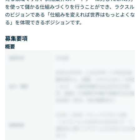
を使って儲かる仕組みづくりを行うことができ、ラクスル
のビジョンである「仕組みを変えれば世界はもっとよくな
る」を体現できるポジションです。
募集要項
概要
正社員
雇用形態
年収 520万円 ~ 1,025万円
（※年収は前
職考慮の上、経験・スキルに応じて決定
します。 ※固定残業手当は月45H分想
給与・報酬
定、超過した時間外労働の残業手当は追
加支給 ※賞与、株式報酬含む）
10:00 ~ 19:00
（フレックスタイム制
（コアタイム 11:00から16:00まで） ※
稼働時間
週初めに限りコアタイム10:00から16:00
まで）