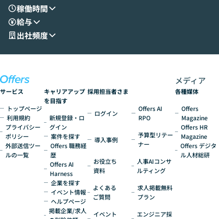
す。 後半のディスカッションでは、セキュ
のAIに絞るべ
稼働時間
リティの考え方や社内導入の進め方など、
迷っている方か
給与
現場目線でさらに深掘りしていきます。
最適化したい方
「自分の業務をAIで自動化してみたいけ
ご参加をお待ち
出社頻度
ど、何から始めればいいかわからない」と
いう方にこそ参加いただきたいイベントで
す。
メディア
サービス
キャリアアップ
採用担当者さま
各種媒体
を目指す
トップページ
Offers AI
Offers
ログイン
利用規約
新規登録・ロ
RPO
Magazine
プライバシー
グイン
Offers HR
予算型リテー
ポリシー
案件を探す
Magazine
導入事例
ナー
外部送信ツー
Offers 職務経
Offers デジタ
ルの一覧
歴
ル人材総研
お役立ち
人事AIコンサ
Offers AI
資料
ルティング
Harness
企業を探す
よくある
求人掲載無料
イベント情報
ご質問
プラン
ヘルプページ
掲載企業/求人
イベント
エンジニア採