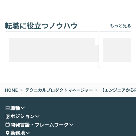
アでも簡単に安全に扱えるよう作られた機
ら」と、周りの
能です。そして実は、日常の業務領域であ
ている方も少な
れば「Coworkで十分にカバーできる」だ
Iのポテンシャル
転職に役立つノウハウ
けでなく、想像以上の範囲まで自動化でき
は、評判ではな
もっと見る
ることは、まだあまり知られていません。
ているAIを選ぶこ
そこで本イベントでは、メルカリで生成AI
もやり取りを重
推進を担当されているハヤカワ五味氏をお
まで文脈を忘れず
迎えし、Coworkを使った業務自動化の実
キストだけでな
際を、公開デモを交えてわかりやすくお伝
うときに一番打率が
えします。 前半のLTでは、ハヤカワ氏より
え、次々と新し
メルカリでの判断基準をもとに「なぜClau
それぞれの本当
de CodeはNGになりがちで、なぜCowork
スクごとに最適
なら安全なのか」を解説いただいた上で、C
すのは至難の業です。 そこで
HOME
oworkの基本的な機能をご紹介いただきま
>
テクニカルプロダクトマネージャー
>
【エンジニアから
は、LLMのフ
す。 続く公開デモでは、実際にCoworkを
ント構築の最前
使ってワークフローを構築する様子をお見
社松尾研究所の尾
職種
せいただきます。数分でワークフローが完
e・Codex・G
ポジション
成する手軽さや、Gmail等の外部サービス
分けの考え方を紐
とセキュアに連携できるポイントなど、実
使わなくなった
開発言語・フレームワーク
演を通じて具体的なイメージをお届けしま
らではの視点でお
勤務地