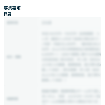
募集要項
概要
正社員
雇用形態
年収 450万円 ~ 700万円
（試用期間：３
ヶ月（最長６ヵ月まで延長の場合あり）
/ 内訳：月給352,000円～（基本給286,0
00円～および月30時間相当の割増賃金6
6,000円〜）/ 出社や業務に要する交通費
給与・報酬
は別途支給 / 給与改定：年１回（会社お
よび本人の業績、勤務態度、能力等を勘
案して決定）/ 賞与実績：年２回（会社
および本人の業績、勤務態度、能力等を
勘案して決定））
裁量労働制
（勤務時間はチーム内で話し
合いの上、決定 ex)10:00〜19:00 ※該
稼働時間
当チームは毎朝11時から朝会がありま