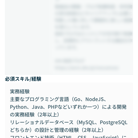
勉強会の開催・ブログ執筆制度・参考書
の貸与制度などキャリアアップに必要と
判断した事に対して積極的に新しい提案
を導入しています。
技術ブログはエンジニアが交代制で執筆
し、定期的にアウトプットする機会を作
っています。
### 技術ブログ
https://zenn.dev/p/rescuenow
必須スキル/経験
実務経験
主要なプログラミング言語（Go、NodeJS、
Python、Java、PHPなどいずれか一つ）による開発
の実務経験（2年以上）
リレーショナルデータベース（MySQL、PostgreSQL
どちらか）の設計と管理の経験（2年以上）
フロントエンド技術（HTML、CSS、JavaScript）に