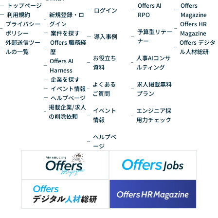
トップページ
Offers AI
Offers
ログイン
利用規約
新規登録・ロ
RPO
Magazine
プライバシー
グイン
Offers HR
予算型リテー
ポリシー
案件を探す
Magazine
導入事例
ナー
外部送信ツー
Offers 職務経
Offers デジタ
ルの一覧
歴
ル人材総研
お役立ち
人事AIコンサ
Offers AI
資料
ルティング
Harness
企業を探す
よくある
求人掲載無料
イベント情報
ご質問
プラン
ヘルプページ
掲載企業/求人
イベント
エンジニア採
の削除依頼
情報
用力チェック
ヘルプペ
ージ