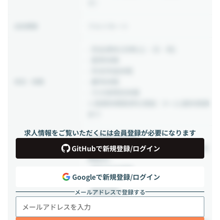
す）
フルリモート
出社頻度
- 完全週休2日制(土・日・祝)
- 夏季休暇
- 年末年始休暇
- 慶弔休暇
休日・休暇
- その他特別休暇
※長期休暇取得を奨励：9〜11連休実績
あり
求人情報をご覧いただくには会員登録が必要になります
## 各種社保完備
- 健康保険（関東ITソフトウェア健康保
GitHubで新規登録/ログイン
険組合）
- 厚生年金保険
Googleで新規登録/ログイン
- 労災保険
- 雇用保険
メールアドレスで登録する
## その他の福利厚生