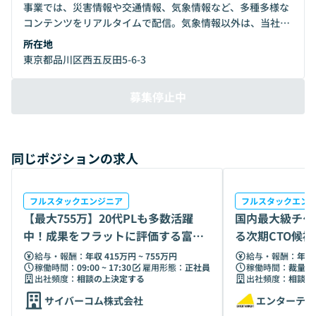
事業では、災害情報や交通情報、気象情報など、多種多様な
コンテンツをリアルタイムで配信。気象情報以外は、当社が
運営する24時間365日稼働の「危機管理情報センター 」にお
所在地
いて収集されたオリジナルコンテンツを提供しているのが他
東京都品川区西五反田5-6-3
コンテンツサービスと比較した際の強みです。 また、危機管
理サービス事業では、災害対応に必要な情報が集約したサー
募集停止中
ビス『レスキューWeb MAP』をはじめ、自社プロダクトを
複数展開しています。 当社の独自性の高いサービスは、これ
までに株式会社大林組を筆頭に大手企業や団体など500社以
上に導入されており、ユーザー数は述べ3,000万人以上とな
同じポジションの求人
りました
フルスタックエンジニア
フルスタックエン
【最大755万】20代PLも多数活躍
国内最大級チケ
中！成果をフラットに評価する富士
る次期CTO候
ソフトG
給与・報酬：
年収 415万円 ~ 755万円
給与・報酬：
年収 
稼働時間：
09:00 ~ 17:30
雇用形態：
正社員
稼働時間：
裁量労
出社頻度：
相談の上決定する
出社頻度：
相談の
サイバーコム株式会社
エンターテイ