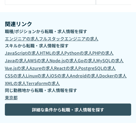
関連リンク
職種/ポジションから転職・求人情報を探す
エンジニア
の求人
フルスタックエンジニア
の求人
スキルから転職・求人情報を探す
JavaScript
の求人
HTML
の求人
Python
の求人
PHP
の求人
Java
の求人
AWS
の求人
Node.js
の求人
Go
の求人
MySQL
の求人
Vue.js
の求人
Azure
の求人
React
の求人
PostgreSQL
の求人
CSS
の求人
Linux
の求人
iOS
の求人
Android
の求人
Docker
の求人
XML
の求人
Terraform
の求人
同じ勤務地から転職・求人情報を探す
東京都
詳細な条件から転職・求人情報を探す