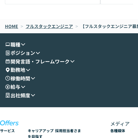
メルカリでの判断基準をもとに「なぜClau
それぞれの本当
de CodeはNGになりがちで、なぜCowork
スクごとに最適
なら安全なのか」を解説いただいた上で、C
すのは至難の業です。 そこで
HOME
oworkの基本的な機能をご紹介いただきま
>
フルスタックエンジニア
>
【フルスタックエンジニア募
は、LLMのフ
す。 続く公開デモでは、実際にCoworkを
ント構築の最前
使ってワークフローを構築する様子をお見
社松尾研究所の尾
職種
せいただきます。数分でワークフローが完
e・Codex・G
ポジション
成する手軽さや、Gmail等の外部サービス
分けの考え方を紐
とセキュアに連携できるポイントなど、実
使わなくなった
開発言語・フレームワーク
演を通じて具体的なイメージをお届けしま
らではの視点でお
勤務地
す。 後半のディスカッションでは、セキュ
のAIに絞るべ
稼働時間
リティの考え方や社内導入の進め方など、
迷っている方か
給与
現場目線でさらに深掘りしていきます。
最適化したい方
「自分の業務をAIで自動化してみたいけ
ご参加をお待ち
出社頻度
ど、何から始めればいいかわからない」と
いう方にこそ参加いただきたいイベントで
す。
メディア
サービス
キャリアアップ
採用担当者さま
各種媒体
を目指す