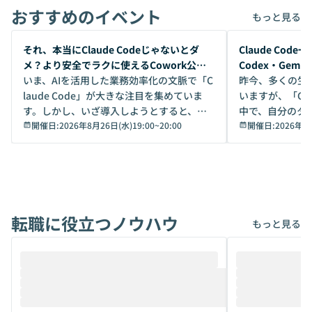
おすすめのイベント
もっと見る
開催前
開催前
それ、本当にClaude Codeじゃないとダ
Claude Co
メ？より安全でラクに使えるCowork公開
Codex・Gem
デモ
いま、AIを活用した業務効率化の文脈で「C
昨今、多くの生
laude Code」が大きな注目を集めていま
いますが、「Code
す。しかし、いざ導入しようとすると、セ
中で、自分のタ
キュリティ面の懸念や権限管理のハードル
開催日:
2026年8月26日(水)19:00
~
20:00
いいのか」を自
開催日:
2026年8
から、気軽に使えないケースも多いのでは
か？ 「なんとなく誰かが良いと言っていた
ないでしょうか。 Coworkは、非エンジニ
から」「SNS
アでも簡単に安全に扱えるよう作られた機
ら」と、周りの
能です。そして実は、日常の業務領域であ
ている方も少な
れば「Coworkで十分にカバーできる」だ
Iのポテンシャル
転職に役立つノウハウ
けでなく、想像以上の範囲まで自動化でき
は、評判ではな
もっと見る
ることは、まだあまり知られていません。
ているAIを選ぶこ
そこで本イベントでは、メルカリで生成AI
もやり取りを重
推進を担当されているハヤカワ五味氏をお
まで文脈を忘れず
迎えし、Coworkを使った業務自動化の実
キストだけでな
際を、公開デモを交えてわかりやすくお伝
うときに一番打率が
えします。 前半のLTでは、ハヤカワ氏より
え、次々と新し