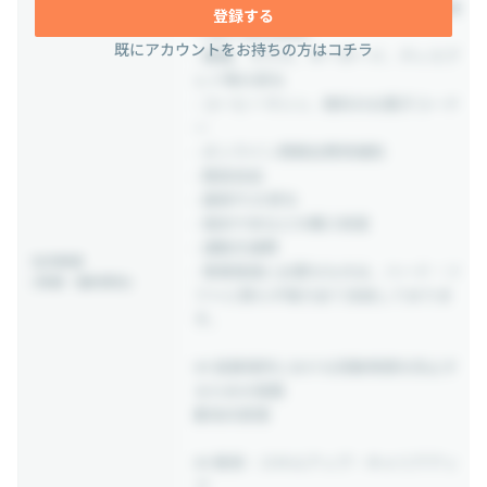
- 各種予防接種負担、三大疾病補償保険
登録する
へ加入(会社負担)
既にアカウントをお持ちの方はコチラ
- 書籍、マウス、キーボード、ディスプ
レイ等の貸与
- コーヒーマシン、無料のお菓子コーナ
ー
- オンライン懇親会費用補助
- 服装自由
- 最新PCの貸与
- 端末や本などの購入制度
- 通勤交通費
社内制度
- 事業推進に必要なものは、ハード・ソ
(待遇・福利厚生)
フトに限らず極力全て支給しておりま
す。
## 就業場所における受動喫煙を防止す
るための措置
敷地内禁煙
## 教育・スキルアップ・キャリアアッ
プ