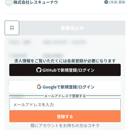
株式会社レスキューナウ
2年前
更新
募集停止中
年収 450万円 ~ 700万円
給与・報酬
裁量労働制
稼働時間
求人情報をご覧いただくには会員登録が必要になります
正社員
雇用形態
GitHubで新規登録/ログイン
フルリモート
出社頻度
Googleで新規登録/ログイン
メールアドレスで登録する
-
勤務地
登録する
既にアカウントをお持ちの方はコチラ