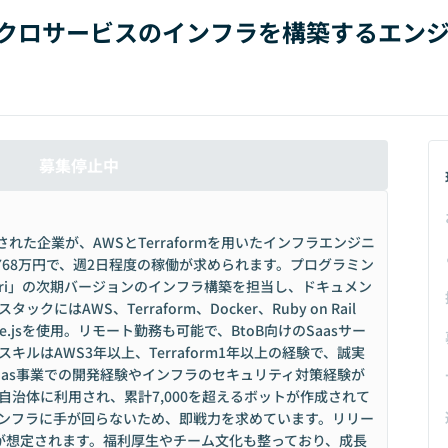
m】マイクロサービスのインフラを構築するエン
募集停止中
れた企業が、AWSとTerraformを用いたインフラエンジニ
768万円で、週2日程度の稼働が求められます。プログラミン
dori」の次期バージョンのインフラ構築を担当し、ドキュメン
はAWS、Terraform、Docker、Ruby on Rail
.jsを使用。リモート勤務も可能で、BtoB向けのSaasサー
ルはAWS3年以上、Terraform1年以上の経験で、誠実
aas事業での開発経験やインフラのセキュリティ対策経験が
治体に利用され、累計7,000を超えるボットが作成されて
ンフラに手が回らないため、即戦力を求めています。リリー
が想定されます。福利厚生やチーム文化も整っており、成長