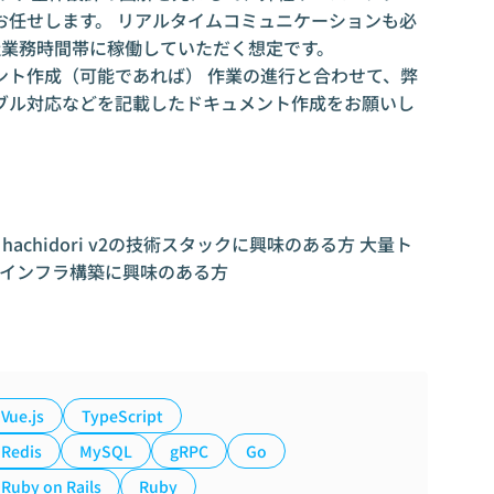
お任せします。 リアルタイムコミュニケーションも必
社業務時間帯に稼働していただく想定です。
キュメント作成（可能であれば） 作業の進行と合わせて、弊
ブル対応などを記載したドキュメント作成をお願いし
achidori v2の技術スタックに興味のある方 大量ト
を扱うインフラ構築に興味のある方
Vue.js
TypeScript
Redis
MySQL
gRPC
Go
Ruby on Rails
Ruby