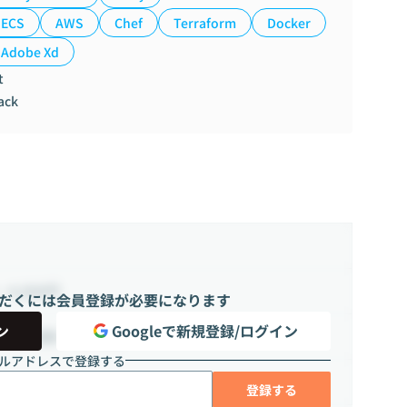
ECS
AWS
Chef
Terraform
Docker
Adobe Xd
t
ack
~ 4,000円
だくには会員登録が必要になります
ン
Googleで新規登録/ログイン
8時間（週8 ~ 32時間）
ルアドレスで登録する
登録する