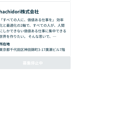
hachidori株式会社
「すべての人に、価値ある仕事を」 効率
化と最適化の2軸で、すべての人が、人間
にしかできない価値ある仕事に集中できる
世界を作りたい。 そんな思いで、
hachidoriはサービスを提供しています。
所在地
- hachidori株式会社 note
東京都千代田区神田錦町3-17廣瀬ビル7階
https://note.com/hachidoriinc -
hachidori株式会社 プレスリリース
募集停止中
https://prtimes.jp/main/html/searchrlp
/company_id/19280