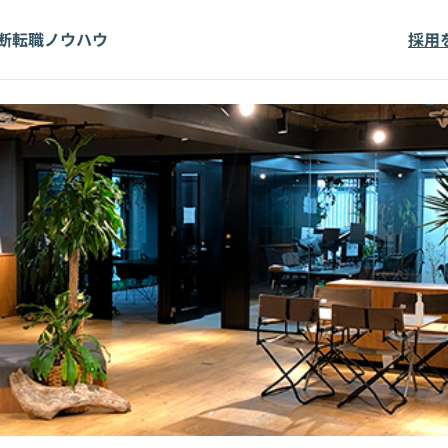
断
転職ノウハウ
採用