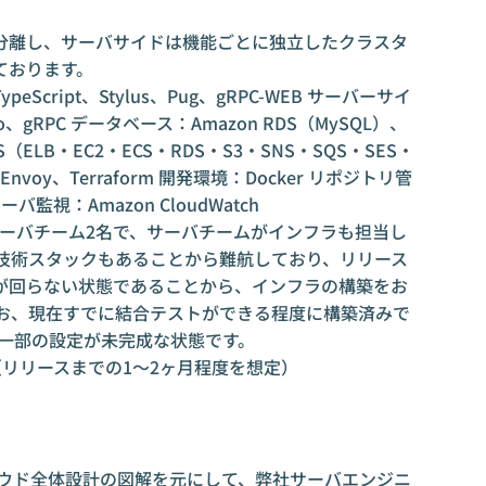
ーバを分離し、サーバサイドは機能ごとに独立したクラスタ
ております。
Script、Stylus、Pug、gRPC-WEB サーバーサイ
cho、gRPC データベース：Amazon RDS（MySQL）、
WS（ELB・EC2・ECS・RDS・S3・SNS・SQS・SES・
など）Envoy、Terraform 開発環境：Docker リポジトリ管
s サーバ監視：Amazon CloudWatch
サーバチーム2名で、サーバチームがインフラも担当し
る技術スタックもあることから難航しており、リリース
が回らない状態であることから、インフラの構築をお
なお、現在すでに結合テストができる程度に構築済みで
Bなど一部の設定が未完成な状態です。
度（リリースまでの1〜2ヶ月程度を想定）
務 クラウド全体設計の図解を元にして、弊社サーバエンジニ