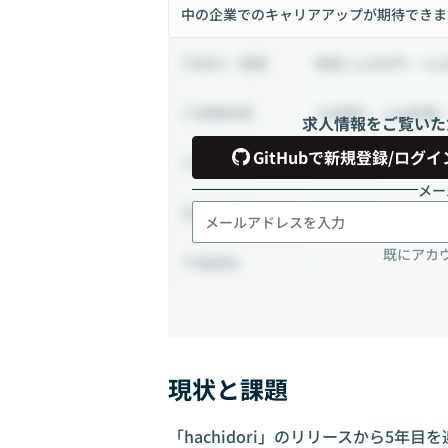
中の企業でのキャリアアップが期待できま
時給 3,000円 ~ 4,
給与・報酬
32時間 ~ 128時間
稼働時間
求人情報をご覧いた
GitHubで新規登録/ログイ
業務委託
雇用形態
メー
フルリモート
出社頻度
既にアカ
-
勤務地
現状と課題
「hachidori」のリリースから5年目を