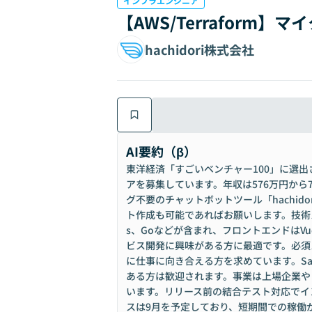
インフラエンジニア
【AWS/Terrafor
hachidori株式会社
AI要約（β）
東洋経済「すごいベンチャー100」に選出さ
アを募集しています。年収は576万円から
グ不要のチャットボットツール「hachi
ト作成も可能であればお願いします。技術スタックに
s、Goなどが含まれ、フロントエンドはVue
ビス開発に興味がある方に最適です。必須スキ
に仕事に向き合える方を求めています。S
ある方は歓迎されます。事業は上場企業や自
います。リリース前の結合テスト対応でイ
スは9月を予定しており、短期間での稼働