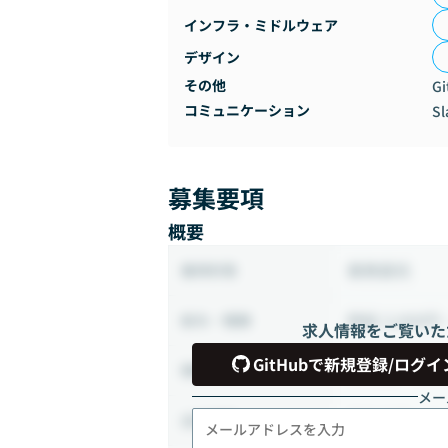
インフラ・ミドルウェア
デザイン
その他
Gi
コミュニケーション
Sl
募集要項
概要
業務委託
雇用形態
時給 3,000円 
給与・報酬
求人情報をご覧いた
GitHubで新規登録/ログイ
32時間 ~ 12
稼働時間
メー
フルリモート
出社頻度