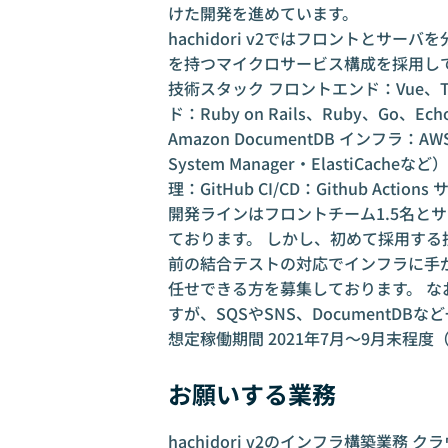
けた開発を進めています。
hachidori v2ではフロントとサ
を持つマイクロサービス構成を採用し
技術スタック フロントエンド：Vue、Type
ド：Ruby on Rails、Ruby、Go、E
Amazon DocumentDB インフラ：A
System Manager・ElastiCache
理：GitHub CI/CD：Github Action
開発ラインはフロントチーム1.5名と
ております。 しかし、初めて採用す
前の結合テストの対応でインフラに手
任せできる方を募集しております。 
すが、SQSやSNS、DocumentD
想定稼働期間 2021年7月〜9月末程
お願いする業務
hachidori v2のインフラ構築業