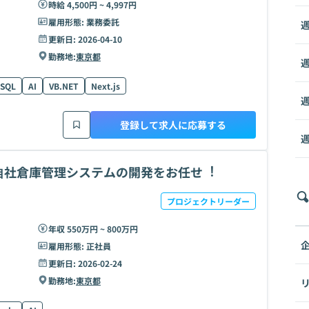
時給 4,500円 ~ 4,997円
雇用形態:
業務委託
週
更新日:
2026-04-10
勤務地:
東京都
週
SQL
AI
VB.NET
Next.js
週
登録して求人に応募する
週
⾃社倉庫管理システムの開発をお任せ︕
プロジェクトリーダー
年収 550万円 ~ 800万円
雇用形態:
正社員
更新日:
2026-02-24
勤務地:
東京都