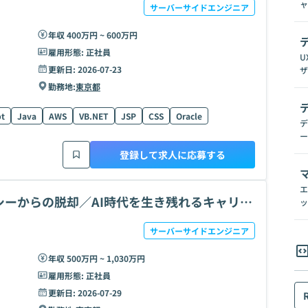
ャ
サーバーサイドエンジニア
年収 400万円 ~ 600万円
雇用形態:
正社員
U
更新日:
2026-07-23
ザ
勤務地:
東京都
pt
Java
AWS
VB.NET
JSP
CSS
Oracle
デ
ー
登録して求人に応募する
エ
ーからの脱却／AI時代を生き残れるキャリア
ッ
サーバーサイドエンジニア
年収 500万円 ~ 1,030万円
雇用形態:
正社員
更新日:
2026-07-29