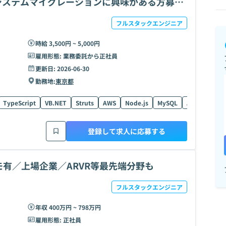
×システムマイグレーションに興味がある方募
フルスタックエンジニア
時給 3,500円 ~ 5,000円
雇用形態:
業務委託から正社員
更新日:
2026-06-30
勤務地:
東京都
TypeScript
VB.NET
Struts
AWS
Node.js
MySQL
Azure
Rea
登録して求人に応募する
モ有／上場企業／ARVR等最先端分野も
フルスタックエンジニア
年収 400万円 ~ 798万円
雇用形態:
正社員