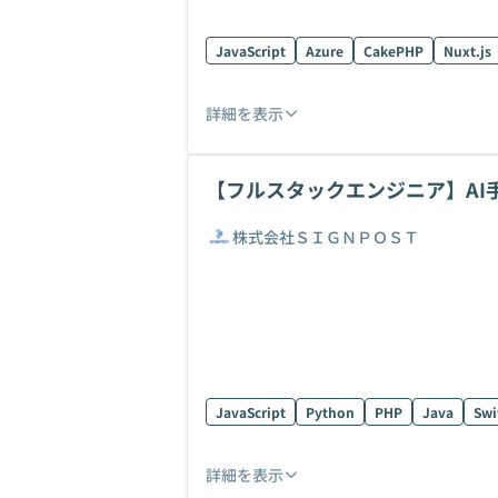
JavaScript
Azure
CakePHP
Nuxt.js
詳細を表示
【フルスタックエンジニア】AI
可
株式会社ＳＩＧＮＰＯＳＴ
JavaScript
Python
PHP
Java
Swi
詳細を表示