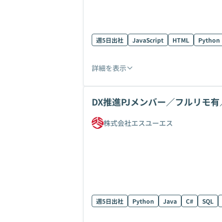
週5日出社
JavaScript
HTML
Python
詳細を表示
DX推進PJメンバー／フルリモ有／
株式会社エスユーエス
週5日出社
Python
Java
C#
SQL