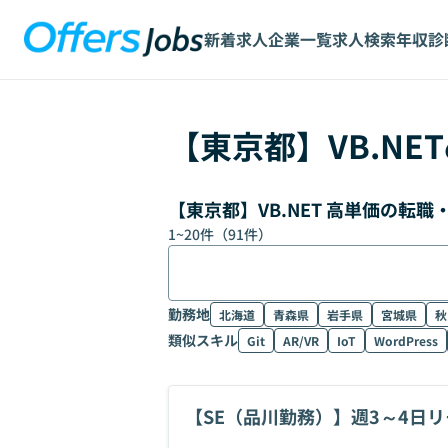
新着求人
企業一覧
求人検索
年収診
【
東京都
】
VB.NET
【東京都】VB.NET 高単価の転
1
~
20
件（
91
件）
勤務地
北海道
青森県
岩手県
宮城県
秋
類似スキル
Git
AR/VR
IoT
WordPress
【SE（品川勤務）】週3～4日
接1回