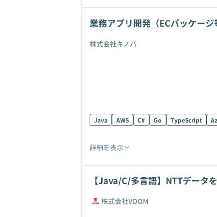
業務アプリ開発（ECパッケージ等
株式会社キノバ
Java
AWS
C#
Go
TypeScript
A
詳細を表示
【Java/C/多言語】NTTデ
括
株式会社VOOM