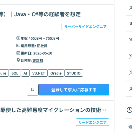
[
）｜Java・C#等の経験者を想定
[
サーバーサイドエンジニア
年収 400万円 ~ 700万円
[
雇用形態:
正社員
更新日:
2026-05-10
[
勤務地:
東京都
[
zure
SQL
AI
VB.NET
Oracle
STUDIO
[
登録して求人に応募する
ータを駆使した高難易度マイグレーションの技術統
リードエンジニア
週