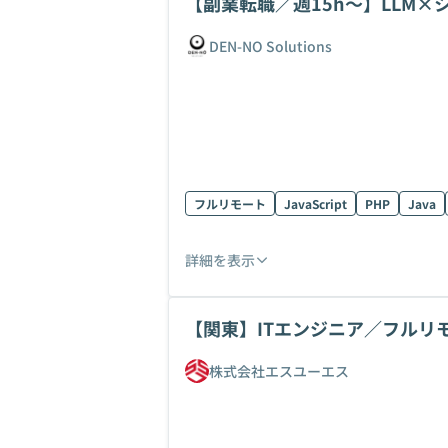
【副業転職／週15h〜】LLM
集！
DEN-NO Solutions
フルリモート
JavaScript
PHP
Java
詳細を表示
【関東】ITエンジニア／フルリ
株式会社エスユーエス