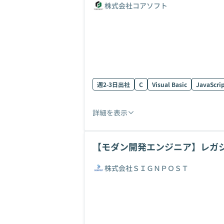
株式会社コアソフト
週2-3日出社
C
Visual Basic
JavaScri
詳細を表示
【モダン開発エンジニア】レガシ
を目指す
株式会社ＳＩＧＮＰＯＳＴ