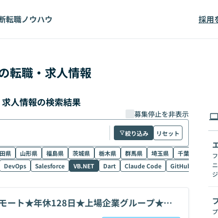
断
転職ノウハウ
採用
の転職・求人情報
職・求人情報の検索結果
募集停止を非表示
絞り込み
リセット
田県
山形県
福島県
茨城県
栃木県
群馬県
埼玉県
千葉県
東京
フ
ニ
DevOps
Salesforce
VB.NET
Dart
Claude Code
GitHub Copilot
ジ
リモート★年休128日★上場企業グループ★面
プ