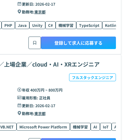
更新日:
2026-02-17
勤務地:
東京都
PHP
Java
Unity
C#
機械学習
TypeScript
Kotlin
IoT
SQ
登録して求人に応募する
上場企業／cloud・AI・XRエンジニア
フルスタックエンジニア
年収 400万円 ~ 800万円
雇用形態:
正社員
更新日:
2026-02-17
勤務地:
東京都
VB.NET
Microsoft Power Platform
機械学習
AI
IoT
AR/VR