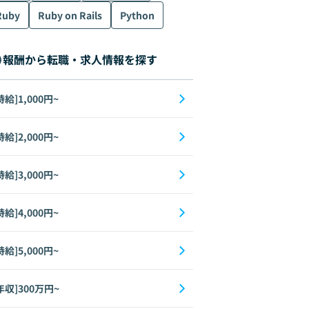
Ruby
Ruby on Rails
Python
js
Struts
FastAPI
iOS
Android
jQuery
Python
PHP
Ruby 
報酬から転職・求人情報を探す
時給]1,000円~
時給]2,000円~
時給]3,000円~
時給]4,000円~
時給]5,000円~
bernetes
CakePHP
Rust
Network
Dart
Nuxt.js
VB.NET
.NE
年収]300万円~