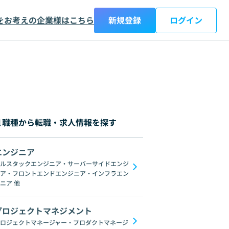
をお考えの企業様はこちら
新規登録
ログイン
職種から転職・求人情報を探す
エンジニア
都
神奈川県
新潟県
富山県
石川県
福井県
山梨県
長野県
岐阜
ルスタックエンジニア・サーバーサイドエンジ
ア・フロントエンドエンジニア・インフラエン
ブロックチェーン
ChatGPT
Gemini
GoogleSpreadSheet
Unix
L
ニア
他
プロジェクトマネジメント
ロジェクトマネージャー・プロダクトマネージ