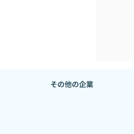
顧客のビジネス課題に対し、DX（デジタ
す。
【具体的な支援フロー】
Consulting（課題抽出）： 顧客の
Development（開発・導入）： 課
Branding（価値向上）： サービス
部分的な関わりではなく、戦略から実行
きるため、技術力だけでなく、ビジネス
その他の企業