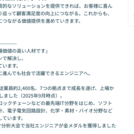
質的なソリューションを提供できれば、お客様に喜ん
り巡って顧客満足度の向上につながる。これからも、
つながる価値提供を進めていきます。

―――

価値の高い人材です」

で解決し、

います。

に進んでも社会で活躍できるエンジニアへ。

従業員約2,400名、7つの拠点まで成長を遂げ、上場か
ました（2025年9月時点）。

T・ブロックチェーンなどの最先端IT分野をはじめ、ソフト
計、電子電気回路設計、化学・素材・バイオ分野など
ています。

データ分析大会で当社エンジニアが金メダルを獲得しました