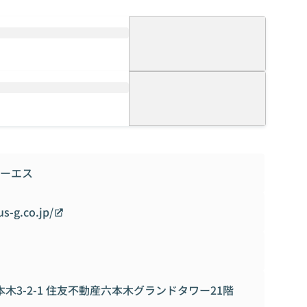
てお客様の課題解決をします。
善の解決策となり、今後さらなる需要の拡大に向けて支援し
チャー,シミュレーション等のAR・VR技術で解決します。
研究開発も行います。
に対応、経験と実績の専門コンサルタント、最新テクノロジ
れずに将来を見据えたソリューション提案でIT課題の根本的
ーエス
業
s-g.co.jp/
連携のもと組織心理学の基礎研究から導いた“人と組織”を
とデータ解析に取り組んできました。 そこで積み上げてき
用した根拠ある人材育成や適材配置、リテンションマネジメ
本木3-2-1 住友不動産六本木グランドタワー21階
のプロフェッショナル集団です。