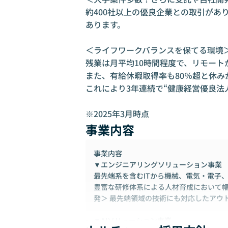
約400社以上の優良企業との取引があ
あります。

＜ライフワークバランスを保てる環境＞
残業は月平均10時間程度で、リモート
また、有給休暇取得率も80％超と休み
これにより3年連続で“健康経営優良法人
※2025年3月時点
事業内容
事業内容
▼エンジニアリングソリューション事業
最先端系を含むITから機械、電気・電子
豊富な研修体系による人材育成において幅
発＞ 最先端領域の技術にも対応したアウ
▼AIソリューション事業