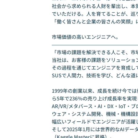
社会から求められる人財を輩出し、本
でいただける。人を育てることが、巡
「働く皆さんと企業の皆さんの笑顔」に
市場価値の高いエンジニアへ。

――――――――――――――――――
「市場の課題を解決できる人こそ、市場
当社は、お客様の課題をソリューション
その過程を通じてエンジニアを育成して
SUSで人間力、技術を学び、どんな道
1999年の創業以来、成長を続け今では
ら5年で236％の売り上げ成長率を実現し
AR/VR/メタバース・AI・DX・Io
ウェア・システム開発、機械・機構設
幅広いフィールドでエンジニアが活躍し
そして2025年1月には世界的なAI
（Kaggle Masterに昇格）。
