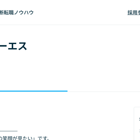
断
転職ノウハウ
採用
ーエス
―――

笑顔が見たい」です。
