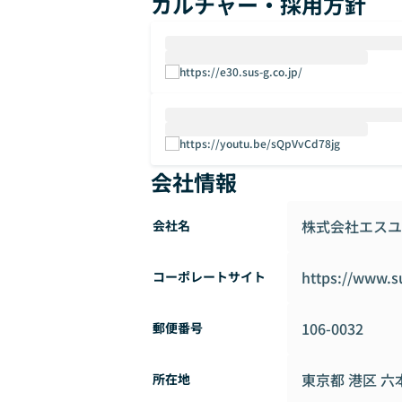
カルチャー・採用方針
生成AIや機械学習などAIの技術を活用し
AIはほぼ全てのビジネスモデルの業務改
ます。
https://e30.sus-g.co.jp/
▼AR/VRソリューション事業
現場課題を仮想テスト,仮想実験,仮想レク
また、AR・VR技術を用いた自社製品の
https://youtu.be/sQpVvCd78jg
▼ITコンサルティング
会社情報
プランニングから実行までワンストップ
ーの追及と実現化で常に“顧客観点”を忘
な解決を見い出します。
株式会社エスユ
会社名
▼HRコンサルティング＆テクノロジー事
https://www.su
コーポレートサイト
私たちエスユーエスは、長年にわたり産学
可視化するアセスメント・サーベイの開発
た実績をもとに、人と組織のデータを活
106-0032
郵便番号
ントの推進に貢献します。
東京都 港区 六
所在地
▼IT起点のDX・BXワンストップ支援
私たちはIT技術に強みを持つ、変革支援