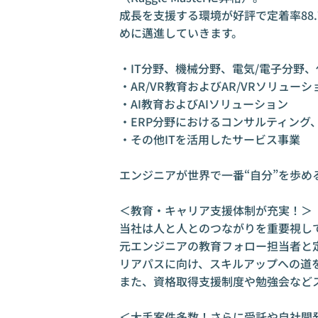
成長を支援する環境が好評で定着率88
めに邁進していきます。

・IT分野、機械分野、電気/電子分野、
・AR/VR教育およびAR/VRソリューシ
・AI教育およびAIソリューション

・ERP分野におけるコンサルティング
・その他ITを活用したサービス事業

エンジニアが世界で一番“自分”を歩める
＜教育・キャリア支援体制が充実！＞

当社は人と人とのつながりを重要視して
元エンジニアの教育フォロー担当者と
リアパスに向け、スキルアップへの道を
また、資格取得支援制度や勉強会などス
＜大手案件多数！さらに受託や自社開発