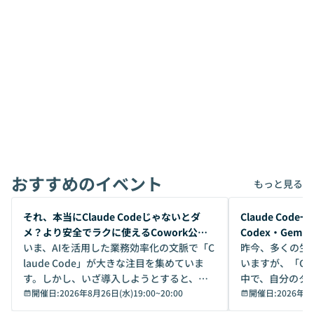
おすすめのイベント
もっと見る
開催前
開催前
それ、本当にClaude Codeじゃないとダ
Claude Co
メ？より安全でラクに使えるCowork公開
Codex・Gem
デモ
いま、AIを活用した業務効率化の文脈で「C
昨今、多くの生
laude Code」が大きな注目を集めていま
いますが、「Code
す。しかし、いざ導入しようとすると、セ
中で、自分のタ
キュリティ面の懸念や権限管理のハードル
開催日:
2026年8月26日(水)19:00
~
20:00
いいのか」を自
開催日:
2026年8
から、気軽に使えないケースも多いのでは
か？ 「なんとなく誰かが良いと言っていた