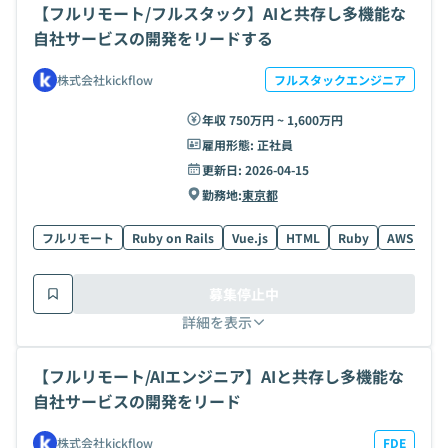
【フルリモート/フルスタック】AIと共存し多機能な
自社サービスの開発をリードする
株式会社kickflow
フルスタックエンジニア
年収 750万円 ~ 1,600万円
雇用形態:
正社員
更新日:
2026-04-15
勤務地:
東京都
フルリモート
Ruby on Rails
Vue.js
HTML
Ruby
AWS
Ty
募集停止中
詳細を表示
【フルリモート/AIエンジニア】AIと共存し多機能な
自社サービスの開発をリード
株式会社kickflow
FDE