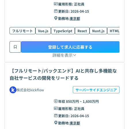
雇用形態:
正社員
更新日:
2026-04-15
勤務地:
東京都
フルリモート
Vue.js
TypeScript
React
Nuxt.js
HTML
R
登録して求人に応募する
詳細を表示
【フルリモート/バックエンド】AIと共存し多機能な
自社サービスの開発をリードする
株式会社kickflow
サーバーサイドエンジニア
年収 850万円 ~ 1,600万円
雇用形態:
正社員
更新日:
2026-04-15
勤務地:
東京都