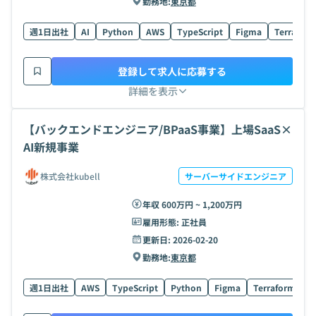
勤務地:
東京都
週1日出社
AI
Python
AWS
TypeScript
Figma
Terrafor
登録して求人に応募する
詳細を表示
【バックエンドエンジニア/BPaaS事業】上場SaaS×
AI新規事業
株式会社kubell
サーバーサイドエンジニア
年収 600万円 ~ 1,200万円
雇用形態:
正社員
更新日:
2026-02-20
勤務地:
東京都
週1日出社
AWS
TypeScript
Python
Figma
Terraform
N