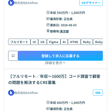
株式会社kickflow
UXデザイナー
年収 550万円 ~ 1,000万円
雇用形態:
正社員
更新日:
2026-08-03
勤務地:
東京都
フルリモート
UI
UX
Figma
AI
HTML
Ruby
Ruby on Ra
登録して求人に応募する
詳細を表示
【フルリモート／年収〜1600万】コード調査で顧客
の問題を解決するCRE募集
株式会社kickflow
SRE
年収 600万円 ~ 1,600万円
雇用形態:
正社員