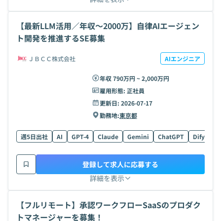
【最新LLM活用／年収〜2000万】自律AIエージェン
ト開発を推進するSE募集
ＪＢＣＣ株式会社
AIエンジニア
年収 790万円 ~ 2,000万円
雇用形態:
正社員
更新日:
2026-07-17
勤務地:
東京都
週5日出社
AI
GPT-4
Claude
Gemini
ChatGPT
Dify
La
登録して求人に応募する
詳細を表示
【フルリモート】承認ワークフローSaaSのプロダク
トマネージャーを募集！