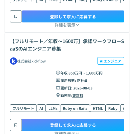
登録して求人に応募する
詳細を表示
【フルリモート／年収〜1600万】承認ワークフローS
aaSのAIエンジニア募集
株式会社kickflow
AIエンジニア
年収 850万円 ~ 1,600万円
雇用形態:
正社員
更新日:
2026-08-03
勤務地:
東京都
フルリモート
AI
LLMs
Ruby on Rails
HTML
Ruby
AWS
登録して求人に応募する
詳細を表示