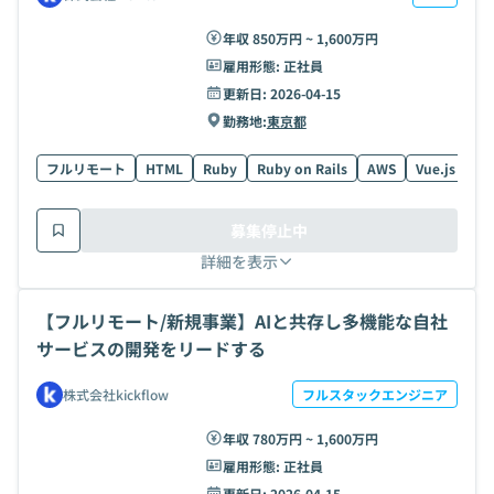
年収 850万円 ~ 1,600万円
雇用形態:
正社員
更新日:
2026-04-15
勤務地:
東京都
フルリモート
HTML
Ruby
Ruby on Rails
AWS
Vue.js
Ty
募集停止中
詳細を表示
【フルリモート/新規事業】AIと共存し多機能な自社
サービスの開発をリードする
株式会社kickflow
フルスタックエンジニア
年収 780万円 ~ 1,600万円
雇用形態:
正社員
更新日:
2026-04-15