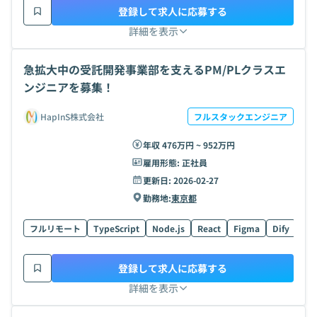
登録して求人に応募する
詳細を表示
急拡大中の受託開発事業部を支えるPM/PLクラスエ
ンジニアを募集！
HapInS株式会社
フルスタックエンジニア
年収 476万円 ~ 952万円
雇用形態:
正社員
更新日:
2026-02-27
勤務地:
東京都
フルリモート
TypeScript
Node.js
React
Figma
Dify
LL
登録して求人に応募する
詳細を表示