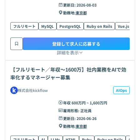
更新日:
2026-08-03
勤務地:
東京都
フルリモート
MySQL
PostgreSQL
Ruby on Rails
Vue.js
HT
登録して求人に応募する
詳細を表示
【フルリモート／年収〜1600万】社内業務をAIで効
率化するマネージャー募集
株式会社kickflow
AIOps
年収 600万円 ~ 1,600万円
雇用形態:
正社員
更新日:
2026-06-26
勤務地:
東京都
フルリモート
AI
LLMs
HTML
Ruby
Ruby on Rails
AWS