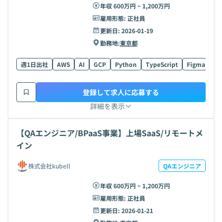
年収 600万円 ~ 1,200万円
雇用形態:
正社員
更新日:
2026-01-19
勤務地:
東京都
週1日出社
AWS
AI
GCP
Python
TypeScript
Figma
Te
登録して求人に応募する
詳細を表示
【QAエンジニア/BPaaS事業】上場SaaS/リモートメ
イン
株式会社kubell
QAエンジニア
年収 600万円 ~ 1,200万円
雇用形態:
正社員
更新日:
2026-01-21