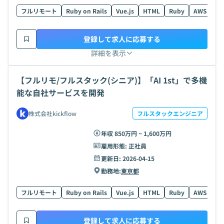
フルリモート
Ruby on Rails
Vue.js
HTML
Ruby
AWS
Ty
登録して求人に応募する
詳細を表示
【フルリモ/フルスタック(シニア)】「AI 1st」で多機
能な自社サービスを開発
株式会社kickflow
フルスタックエンジニア
年収 850万円 ~ 1,600万円
雇用形態:
正社員
更新日:
2026-04-15
勤務地:
東京都
フルリモート
Ruby on Rails
Vue.js
HTML
Ruby
AWS
Ty
登録して求人に応募する