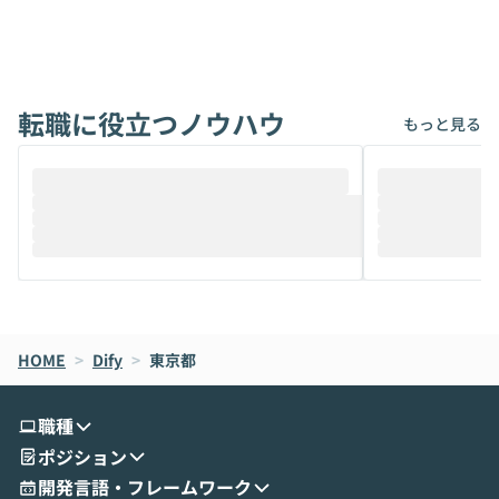
ないでしょうか。 Coworkは、非エンジニ
から」「SNS
アでも簡単に安全に扱えるよう作られた機
ら」と、周りの
能です。そして実は、日常の業務領域であ
ている方も少な
れば「Coworkで十分にカバーできる」だ
Iのポテンシャル
転職に役立つノウハウ
けでなく、想像以上の範囲まで自動化でき
は、評判ではな
もっと見る
ることは、まだあまり知られていません。
ているAIを選ぶこ
そこで本イベントでは、メルカリで生成AI
もやり取りを重
推進を担当されているハヤカワ五味氏をお
まで文脈を忘れず
迎えし、Coworkを使った業務自動化の実
キストだけでな
際を、公開デモを交えてわかりやすくお伝
うときに一番打率が
えします。 前半のLTでは、ハヤカワ氏より
え、次々と新し
メルカリでの判断基準をもとに「なぜClau
それぞれの本当
de CodeはNGになりがちで、なぜCowork
スクごとに最適
なら安全なのか」を解説いただいた上で、C
すのは至難の業です。 そこで
HOME
oworkの基本的な機能をご紹介いただきま
>
Dify
>
東京都
は、LLMのフ
す。 続く公開デモでは、実際にCoworkを
ント構築の最前
使ってワークフローを構築する様子をお見
社松尾研究所の尾
職種
せいただきます。数分でワークフローが完
e・Codex・G
ポジション
成する手軽さや、Gmail等の外部サービス
分けの考え方を紐
とセキュアに連携できるポイントなど、実
使わなくなった
開発言語・フレームワーク