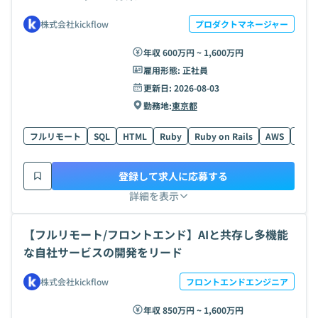
株式会社kickflow
プロダクトマネージャー
年収 600万円 ~ 1,600万円
雇用形態:
正社員
更新日:
2026-08-03
勤務地:
東京都
フルリモート
SQL
HTML
Ruby
Ruby on Rails
AWS
Vue.j
登録して求人に応募する
詳細を表示
【フルリモート/フロントエンド】AIと共存し多機能
な自社サービスの開発をリード
株式会社kickflow
フロントエンドエンジニア
年収 850万円 ~ 1,600万円