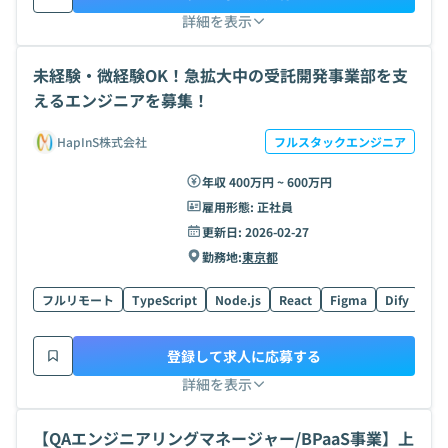
詳細を表示
未経験・微経験OK！急拡大中の受託開発事業部を支
えるエンジニアを募集！
HapInS株式会社
フルスタックエンジニア
年収 400万円 ~ 600万円
雇用形態:
正社員
更新日:
2026-02-27
勤務地:
東京都
フルリモート
TypeScript
Node.js
React
Figma
Dify
LL
登録して求人に応募する
詳細を表示
【QAエンジニアリングマネージャー/BPaaS事業】上