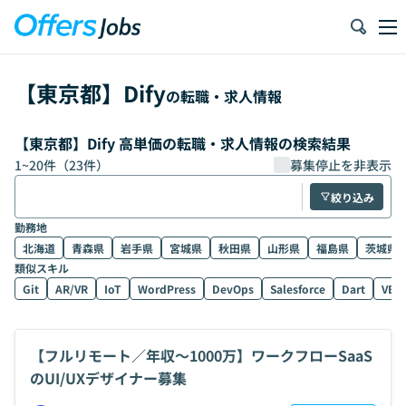
【
東京都
】
Dify
の転職・求人情報
【東京都】Dify 高単価の転職・求人情報の検索結果
1
~
20
件（
23
件）
募集停止を非表示
絞り込み
勤務地
北海道
青森県
岩手県
宮城県
秋田県
山形県
福島県
茨城県
類似スキル
Git
AR/VR
IoT
WordPress
DevOps
Salesforce
Dart
VB.
【フルリモート／年収〜1000万】ワークフローSaaS
のUI/UXデザイナー募集