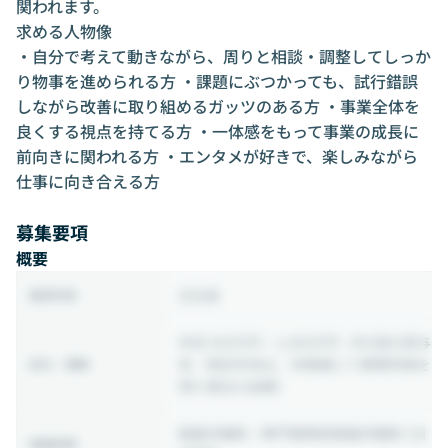
関われます。
求める人物像
・自分で考えて動きながら、周りと相談・調整してしっか
り物事を進められる方 ・課題にぶつかっても、試行錯誤
しながら改善に取り組めるガッツのある方 ・事業全体を
良くする視点を持てる方 ・一体感をもって事業の成長に
前向きに関われる方 ・エンタメが好きで、楽しみながら
仕事に向き合える方
募集要項
概要
正社員
雇用形態
年収 500万円 ~ 1,000万円
（年2回の賞与
有／想定年収は、年間通じて標準評価を
給与・報酬
得た場合の金額）
裁量労働制
（専門業務型裁量労働制 1日
稼働時間