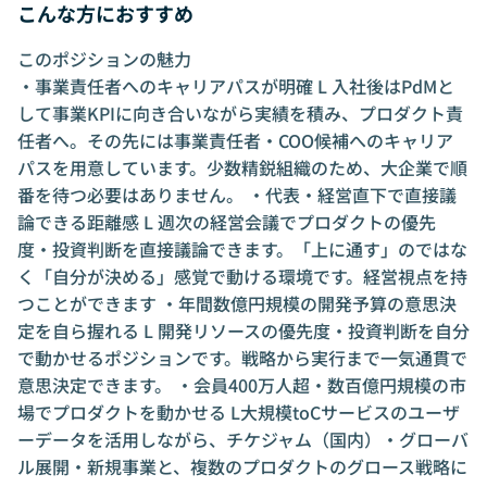
こんな方におすすめ
このポジションの魅力
・事業責任者へのキャリアパスが明確 L 入社後はPdMと
して事業KPIに向き合いながら実績を積み、プロダクト責
任者へ。その先には事業責任者・COO候補へのキャリア
パスを用意しています。少数精鋭組織のため、大企業で順
番を待つ必要はありません。 ・代表・経営直下で直接議
論できる距離感 L 週次の経営会議でプロダクトの優先
度・投資判断を直接議論できます。「上に通す」のではな
く「自分が決める」感覚で動ける環境です。経営視点を持
つことができます ・年間数億円規模の開発予算の意思決
定を自ら握れる L 開発リソースの優先度・投資判断を自分
で動かせるポジションです。戦略から実行まで一気通貫で
意思決定できます。 ・会員400万人超・数百億円規模の市
場でプロダクトを動かせる L大規模toCサービスのユーザ
ーデータを活用しながら、チケジャム（国内）・グローバ
ル展開・新規事業と、複数のプロダクトのグロース戦略に