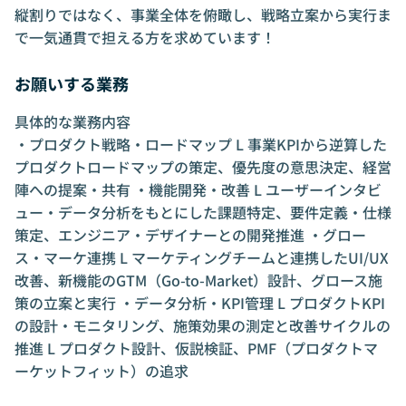
縦割りではなく、事業全体を俯瞰し、戦略立案から実行ま
で一気通貫で担える方を求めています！
お願いする業務
具体的な業務内容
・プロダクト戦略・ロードマップ L 事業KPIから逆算した
プロダクトロードマップの策定、優先度の意思決定、経営
陣への提案・共有 ・機能開発・改善 L ユーザーインタビ
ュー・データ分析をもとにした課題特定、要件定義・仕様
策定、エンジニア・デザイナーとの開発推進 ・グロー
ス・マーケ連携 L マーケティングチームと連携したUI/UX
改善、新機能のGTM（Go-to-Market）設計、グロース施
策の立案と実行 ・データ分析・KPI管理 L プロダクトKPI
の設計・モニタリング、施策効果の測定と改善サイクルの
推進 L プロダクト設計、仮説検証、PMF（プロダクトマ
ーケットフィット）の追求