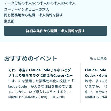
データ分析
の求人
Go
の求人
UI
の求人
UX
の求人
ユーザーインタビュー
の求人
同じ勤務地から転職・求人情報を探す
東京都
詳細な条件から転職・求人情報を探す
おすすめのイベント
もっと見る
開催前
開催前
それ、本当にClaude Codeじゃないとダ
Claude Co
メ？より安全でラクに使えるCowork公開
Codex・Gem
デモ
いま、AIを活用した業務効率化の文脈で「C
昨今、多くの生
laude Code」が大きな注目を集めていま
いますが、「Code
す。しかし、いざ導入しようとすると、セ
中で、自分のタ
キュリティ面の懸念や権限管理のハードル
開催日:
2026年8月26日(水)19:00
~
20:00
いいのか」を自
開催日:
2026年8
から、気軽に使えないケースも多いのでは
か？ 「なんとなく誰かが良いと言っていた
ないでしょうか。 Coworkは、非エンジニ
から」「SNS