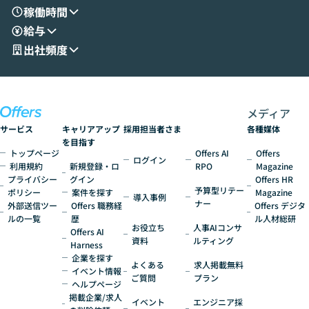
す。 後半のディスカッションでは、セキュ
のAIに絞るべ
稼働時間
リティの考え方や社内導入の進め方など、
迷っている方か
給与
現場目線でさらに深掘りしていきます。
最適化したい方
「自分の業務をAIで自動化してみたいけ
ご参加をお待ち
出社頻度
ど、何から始めればいいかわからない」と
いう方にこそ参加いただきたいイベントで
す。
メディア
サービス
キャリアアップ
採用担当者さま
各種媒体
を目指す
トップページ
Offers AI
Offers
ログイン
利用規約
新規登録・ロ
RPO
Magazine
プライバシー
グイン
Offers HR
予算型リテー
ポリシー
案件を探す
Magazine
導入事例
ナー
外部送信ツー
Offers 職務経
Offers デジタ
ルの一覧
歴
ル人材総研
お役立ち
人事AIコンサ
Offers AI
資料
ルティング
Harness
企業を探す
よくある
求人掲載無料
イベント情報
ご質問
プラン
ヘルプページ
掲載企業/求人
イベント
エンジニア採