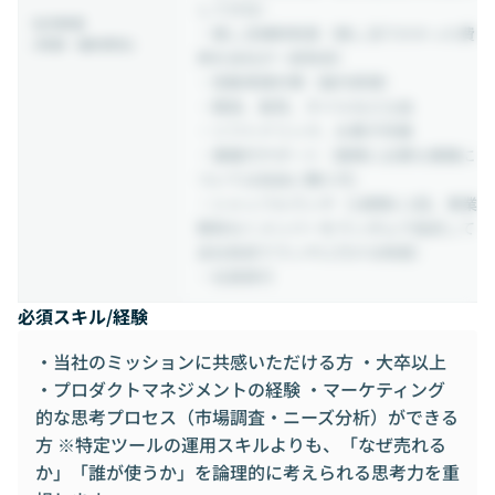
して付与）
社内制度
・推し活補助制度（推し活でかかった費
(待遇・福利厚生)
用を会社が一部負担）
・受動喫煙対策（屋内禁煙）
・服装、髪型、ネイルなど⾃由
・ソフトドリンク、お菓子完備
・書籍代サポート（業務に必要な書籍に
ついては自由に購入可)
・シャッフルランチ（2週間に1回、事業
関係なくメンバーをランダムで指定して
会社負担でランチに行ける制度）
・社員旅行
必須スキル/経験
・当社のミッションに共感いただける方 ・大卒以上
・プロダクトマネジメントの経験 ・マーケティング
的な思考プロセス（市場調査・ニーズ分析）ができる
方 ※特定ツールの運用スキルよりも、「なぜ売れる
か」「誰が使うか」を論理的に考えられる思考力を重