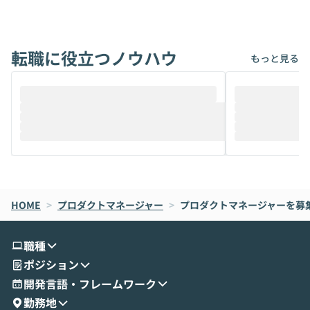
アでも簡単に安全に扱えるよう作られた機
ら」と、周りの
能です。そして実は、日常の業務領域であ
ている方も少な
れば「Coworkで十分にカバーできる」だ
Iのポテンシャル
転職に役立つノウハウ
けでなく、想像以上の範囲まで自動化でき
は、評判ではな
もっと見る
ることは、まだあまり知られていません。
ているAIを選ぶこ
そこで本イベントでは、メルカリで生成AI
もやり取りを重
推進を担当されているハヤカワ五味氏をお
まで文脈を忘れず
迎えし、Coworkを使った業務自動化の実
キストだけでな
際を、公開デモを交えてわかりやすくお伝
うときに一番打率が
えします。 前半のLTでは、ハヤカワ氏より
え、次々と新し
メルカリでの判断基準をもとに「なぜClau
それぞれの本当
de CodeはNGになりがちで、なぜCowork
スクごとに最適
なら安全なのか」を解説いただいた上で、C
すのは至難の業です。 そこで
HOME
oworkの基本的な機能をご紹介いただきま
>
プロダクトマネージャー
>
プロダクトマネージャーを募
は、LLMのフ
す。 続く公開デモでは、実際にCoworkを
ント構築の最前
使ってワークフローを構築する様子をお見
社松尾研究所の尾
職種
せいただきます。数分でワークフローが完
e・Codex・G
ポジション
成する手軽さや、Gmail等の外部サービス
分けの考え方を紐
とセキュアに連携できるポイントなど、実
使わなくなった
開発言語・フレームワーク
演を通じて具体的なイメージをお届けしま
らではの視点でお
勤務地