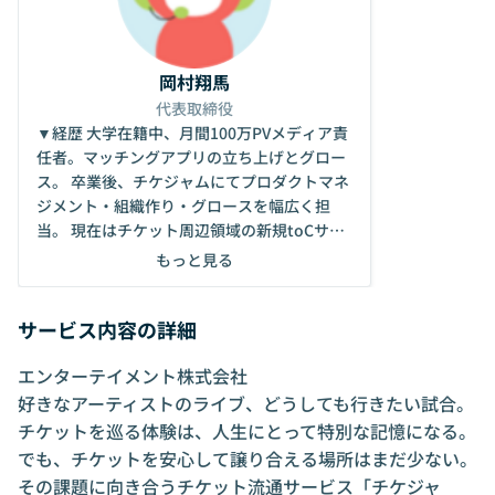
岡村翔馬
代表取締役
▼経歴 大学在籍中、月間100万PVメディア責
任者。マッチングアプリの立ち上げとグロー
ス。 卒業後、チケジャムにてプロダクトマネ
ジメント・組織作り・グロースを幅広く担
当。 現在はチケット周辺領域の新規toCサー
ビスを開発中。 サービスを通して、ユーザー
もっと見る
の人生が変わる瞬間に立ち会うことが一番の
生きがい。 小さい組織、大きい成果をモット
サービス内容の詳細
ーに、最短最速で事業成長にコミットできる
チームを作りたい。 ▼スキルセット 経営 / P
エンターテイメント株式会社
M / PdM / SEO / CS / 不正対策 / グロース ▼趣
味 アイドル / 野球 / 筋トレ / アニメ / 漫画
好きなアーティストのライブ、どうしても行きたい試合。
チケットを巡る体験は、人生にとって特別な記憶になる。
でも、チケットを安心して譲り合える場所はまだ少ない。
その課題に向き合うチケット流通サービス「チケジャ