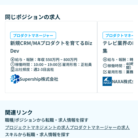
同じポジションの求人
プロダクトマネージャー
プロダクトマネー
新規CRM/MAプロダクトを育てるBiz
テレビ業界のD
Dev
集
給与・報酬：
年収 550万円 ~ 800万円
給与・報酬：
時給 
40時間
稼働時間：
10:00 ~ 19:00
雇用形態：
正社員
稼働時間：
間）
出社頻度：
週2-3日出社
雇用形態：
業務委
Supership株式会社
NAXA株式会
関連リンク
職種/ポジションから転職・求人情報を探す
プロジェクトマネジメント
の求人
プロダクトマネージャー
の求人
スキルから転職・求人情報を探す