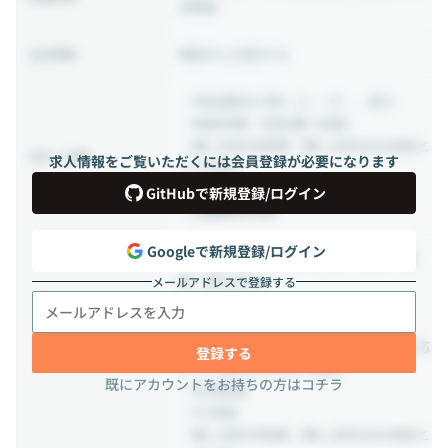
8時間）
相談の上決定する
出社頻度
・完全週休2⽇制（⼟・⽇）、祝⽇
・有給休暇（法定通り支給）
・推し記念日制度（推し記念日を有給と
休日・休暇
求人情報をご覧いただくには会員登録が必要になります
して付与）
・GW、夏季、年末年始休暇
GitHubで新規登録/ログイン
・冠婚葬祭休暇
Googleで新規登録/ログイン
・各種社会保険完備（雇⽤・労災・健
康・厚⽣年⾦）
メールアドレスで登録する
・健康診断
・交通費全額支給（社内規定あり）
・家賃補助（勤務年数及びグレードに応
登録する
じて、最大5万円まで支給）
既にアカウントをお持ちの方はコチラ
・社宅制度
・PC支給
・推し記念日制度（推し記念日を有給と