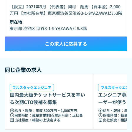
【設立】2021年3月 【代表者】岡村 翔馬 【資本金】2,000
万円 【本社所在地】東京都渋谷区渋谷3-1-9YAZAWAビル3階
所在地
東京都 渋谷区 渋谷3-1-9 YAZAWAビル3階
この求人に応募する
同じ企業の求人
フルスタックエンジニア
フルスタックエン
国内最大級チケットサービスを率い
エンジニア募集
る次期CTO候補を募集
ーザーが使うチ
ージへ
給与・報酬：
年収 800万円 ~ 1,800万円
給与・報酬：
年収 
稼働時間：
裁量労働制
雇用形態：
正社員
稼働時間：
裁量労
出社頻度：
相談の上決定する
出社頻度：
相談の