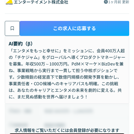
エンターテイメント株式会社
1ヶ月前
更新
この求人に応募する
AI要約（β）
「エンタメをもっと幸せに」をミッションに、会員400万人超
の「チケジャム」をグローバルへ導くプロダクトマネージャー
を募集。年収500万～1000万円。PdM×マーケ×BizDevを兼
ね、事業戦略から実行まで一貫して担う中核ポジションで
す。少数精鋭の経営直下で数億円規模の開発予算を動かし、
事業責任者・COO候補へのキャリアパスも明確。この挑戦
は、あなたのキャリアとエンタメの未来を劇的に変える。共
に、まだ見ぬ感動を世界へ届けましょう！
年収 500万円 ~ 1,000万円
給与・報酬
裁量労働制
稼働時間
求人情報をご覧いただくには会員登録が必要になります