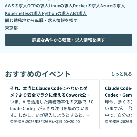
AWS
の求人
GCP
の求人
Linux
の求人
Docker
の求人
Azure
の求人
Kubernetes
の求人
Python
の求人
AI
の求人
同じ勤務地から転職・求人情報を探す
東京都
詳細な条件から転職・求人情報を探す
おすすめのイベント
もっと見る
開催前
開催前
それ、本当にClaude Codeじゃないとダ
Claude Co
メ？より安全でラクに使えるCowork公開
Codex・Gem
デモ
いま、AIを活用した業務効率化の文脈で「C
昨今、多くの生
laude Code」が大きな注目を集めていま
いますが、「Code
す。しかし、いざ導入しようとすると、セ
中で、自分のタ
キュリティ面の懸念や権限管理のハードル
開催日:
2026年8月26日(水)19:00
~
20:00
いいのか」を自
開催日:
2026年8
から、気軽に使えないケースも多いのでは
か？ 「なんとなく誰かが良いと言っていた
ないでしょうか。 Coworkは、非エンジニ
から」「SNS