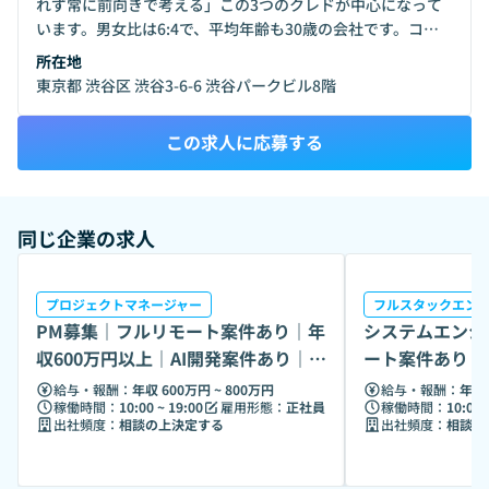
れず常に前向きで考える」この3つのクレドが中心になって
います。男女比は6:4で、平均年齢も30歳の会社です。コミ
ュニケーションはとても活発、雰囲気は常にワイワイしてい
所在地
ます。未経験者からクリエイターになったメンバーも多く、
東京都 渋谷区 渋谷3-6-6 渋谷パークビル8階
バックグラウンドは様々。常に新しく良いシナジーが生まれ
ています。組織は究極にフラット。忖度なく意見できる関係
この求人に応募する
を作ることで一人ひとりの強みを伸ばします。そして、これ
から目指す形は、全員プロフェッショナル。一人一人が頭を
使い、自分にとって何ができ、何が重要なのかを徹底的に考
えることができる究極のドリームチームを作っていきます！
同じ企業の求人
【仕事の環境】Y'sは「リモートワーク」を推奨しています。
個人の判断で働く場所を選ぶことができます。（※ ただし、
教育が必要なメンバーに関しては出社する場合があります）
プロジェクトマネージャー
フルスタックエン
【教育体制】「ピカトレ」という独自の研修システムがあり
PM募集｜フルリモート案件あり｜年
システムエンジ
ます。他のメンバーがどのようなスキルを持っているのか体
収600万円以上｜AI開発案件あり｜地
ート案件あり｜年
験したり、キャリアステップを構築する中で学ぶべきスキル
方応募可
発案件あり
が明確化され、必要なスキルを身につけスキルアップをして
給与・報酬：
年収 600万円 ~ 800万円
給与・報酬：
年収 
稼働時間：
10:00 ~ 19:00
雇用形態：
正社員
稼働時間：
10:00 
いただくことができます。またマーケティング研修やRuby
出社頻度：
相談の上決定する
出社頻度：
相談の
研修、AI勉強会など様々な研修や勉強会があり、ご自由にご
参加可能です。【社内イベント】「活発的なコミュニケーシ
ョンを図る」という目的を持ち、イベント開催をしていま