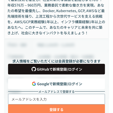
年収576万～960万円、業務委託で柔軟な働き方を実現。あな
たの希望を最優先し、Docker, Kubernetes, GCP, AWSなど最
先端技術を操り、上流工程から次世代サービスを支える挑戦
を。AWS/GCP実務経験1年以上、インフラ構築経験1年以上の
あなたへ。このチームで、あなたのキャリアと未来を共に築
き上げ、社会に大きなインパクトを与えましょう！
時給 3,000円 ~ 5,000円
給与・報酬
140時間 ~ 200時間（週35 ~ 50時間）
稼働時間
求人情報をご覧いただくには会員登録が必要になります
業務委託
雇用形態
GitHubで新規登録/ログイン
相談の上決定する
出社頻度
Googleで新規登録/ログイン
メールアドレスで登録する
-
勤務地
登録する