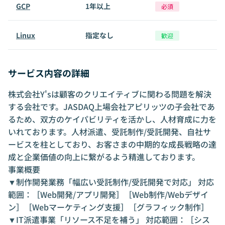
GCP
1年以上
必須
Linux
指定なし
歓迎
サービス内容の詳細
株式会社Y'sは顧客のクリエイティブに関わる問題を解決
する会社です。JASDAQ上場会社アピリッツの子会社であ
るため、双方のケイパビリティを活かし、人材育成に力を
いれております。人材派遣、受託制作/受託開発、自社サ
ービスを柱としており、お客さまの中期的な成長戦略の達
成と企業価値の向上に繋がるよう精進しております。
事業概要
▼制作開発業務「幅広い受託制作/受託開発で対応」 対応
範囲：［Web開発/アプリ開発］［Web制作/Webデザイ
ン］［Webマーケティング支援］［グラフィック制作］
▼IT派遣事業「リソース不足を補う」 対応範囲：［シス