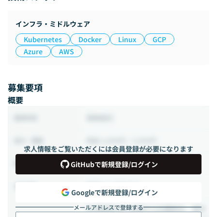
インフラ・ミドルウェア
Kubernetes
Docker
Linux
GCP
Azure
AWS
募集要項
概要
業務委託
雇用形態
時給 3,000円 ~ 5,000円
給与・報酬
求人情報をご覧いただくには会員登録が必要になります
140時間 ~ 200時間（週35 ~ 50時間）
稼働時間
GitHubで新規登録/ログイン
相談の上決定する
出社頻度
Googleで新規登録/ログイン
メールアドレスで登録する
在宅勤務OK！全国から応募歓迎。 案件