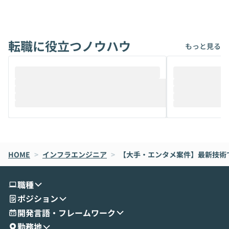
アでも簡単に安全に扱えるよう作られた機
ら」と、周りの
能です。そして実は、日常の業務領域であ
ている方も少な
れば「Coworkで十分にカバーできる」だ
Iのポテンシャル
転職に役立つノウハウ
けでなく、想像以上の範囲まで自動化でき
は、評判ではな
もっと見る
ることは、まだあまり知られていません。
ているAIを選ぶこ
そこで本イベントでは、メルカリで生成AI
もやり取りを重
推進を担当されているハヤカワ五味氏をお
まで文脈を忘れず
迎えし、Coworkを使った業務自動化の実
キストだけでな
際を、公開デモを交えてわかりやすくお伝
うときに一番打率が
えします。 前半のLTでは、ハヤカワ氏より
え、次々と新し
メルカリでの判断基準をもとに「なぜClau
それぞれの本当
de CodeはNGになりがちで、なぜCowork
スクごとに最適
なら安全なのか」を解説いただいた上で、C
すのは至難の業です。 そこで
HOME
oworkの基本的な機能をご紹介いただきま
>
インフラエンジニア
>
【大手・エンタメ案件】最新技術
は、LLMのフ
す。 続く公開デモでは、実際にCoworkを
ント構築の最前
使ってワークフローを構築する様子をお見
社松尾研究所の尾
職種
せいただきます。数分でワークフローが完
e・Codex・G
ポジション
成する手軽さや、Gmail等の外部サービス
分けの考え方を紐
とセキュアに連携できるポイントなど、実
使わなくなった
開発言語・フレームワーク
演を通じて具体的なイメージをお届けしま
らではの視点でお
勤務地