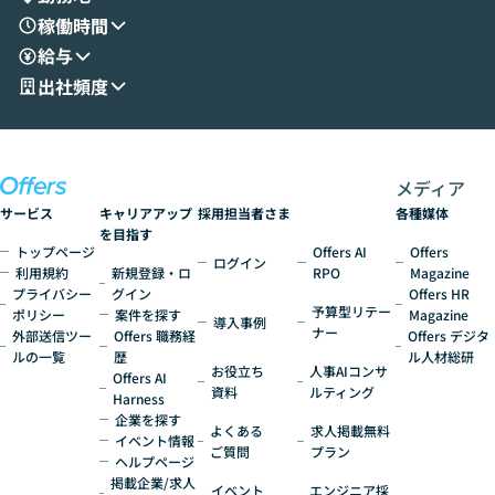
す。 後半のディスカッションでは、セキュ
のAIに絞るべ
稼働時間
リティの考え方や社内導入の進め方など、
迷っている方か
給与
現場目線でさらに深掘りしていきます。
最適化したい方
「自分の業務をAIで自動化してみたいけ
ご参加をお待ち
出社頻度
ど、何から始めればいいかわからない」と
いう方にこそ参加いただきたいイベントで
す。
メディア
サービス
キャリアアップ
採用担当者さま
各種媒体
を目指す
トップページ
Offers AI
Offers
ログイン
利用規約
新規登録・ロ
RPO
Magazine
プライバシー
グイン
Offers HR
予算型リテー
ポリシー
案件を探す
Magazine
導入事例
ナー
外部送信ツー
Offers 職務経
Offers デジタ
ルの一覧
歴
ル人材総研
お役立ち
人事AIコンサ
Offers AI
資料
ルティング
Harness
企業を探す
よくある
求人掲載無料
イベント情報
ご質問
プラン
ヘルプページ
掲載企業/求人
イベント
エンジニア採