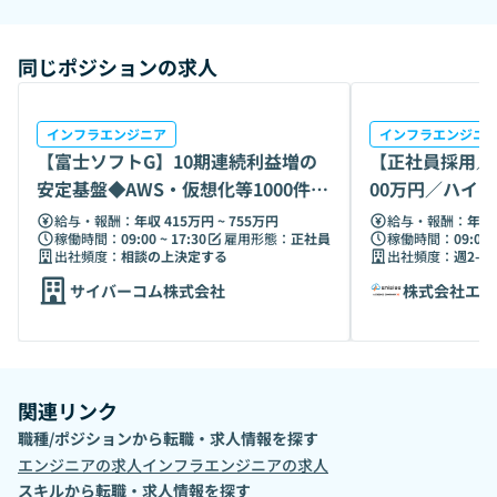
す。社員同士がスキルや知見を意見交換したり、幹部の考え
る会社の方針まで伝わりやすくなるようにイベントを通して
同じポジションの求人
コミュニケーションをとっています。
インフラエンジニア
インフラエンジニ
【富士ソフトG】10期連続利益増の
【正社員採用／
安定基盤◆AWS・仮想化等1000件か
00万円／ハイ
ら選択
ウドPJ推進
給与・報酬：
年収 415万円 ~ 755万円
給与・報酬：
年収 
稼働時間：
09:00 ~ 17:30
雇用形態：
正社員
稼働時間：
09:00 
出社頻度：
相談の上決定する
出社頻度：
週2-3
サイバーコム株式会社
株式会社エニ
関連リンク
職種/ポジションから転職・求人情報を探す
エンジニア
の求人
インフラエンジニア
の求人
スキルから転職・求人情報を探す