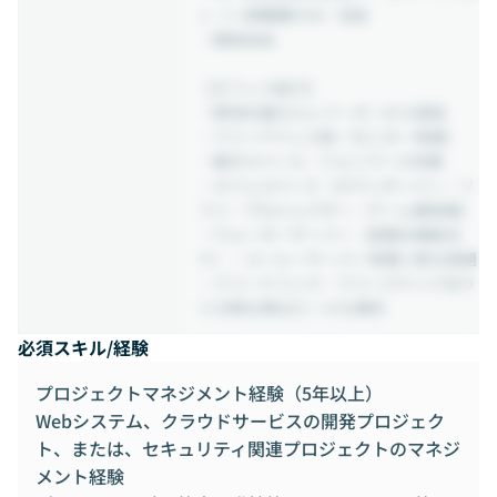
ン（一部職種のみ）支給
・服装自由
【オフィス紹介】
・駅改札脇のエレベーターから直結
・フリーアドレス制（モニター常備）
・集中スペース／フォンブース完備
・カフェスペース（カウンターバー／ソ
ファ／プロジェクター／ゲーム機常備）
・ウォーターサーバー（炭酸水機能あ
り）／コーヒーサーバー常備※飲み放題
・フリードリンク／フリースナックあり
※18時以降はビールも無料
必須スキル/経験
プロジェクトマネジメント経験（5年以上）
Webシステム、クラウドサービスの開発プロジェク
ト、または、セキュリティ関連プロジェクトのマネジ
メント経験