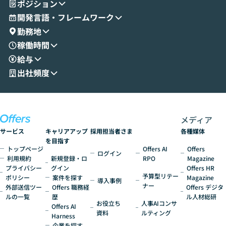
ポジション
成する手軽さや、Gmail等の外部サービス
分けの考え方を紐
とセキュアに連携できるポイントなど、実
使わなくなった
開発言語・フレームワーク
演を通じて具体的なイメージをお届けしま
らではの視点でお
勤務地
す。 後半のディスカッションでは、セキュ
のAIに絞るべ
稼働時間
リティの考え方や社内導入の進め方など、
迷っている方か
給与
現場目線でさらに深掘りしていきます。
最適化したい方
「自分の業務をAIで自動化してみたいけ
ご参加をお待ち
出社頻度
ど、何から始めればいいかわからない」と
いう方にこそ参加いただきたいイベントで
す。
メディア
サービス
キャリアアップ
採用担当者さま
各種媒体
を目指す
トップページ
Offers AI
Offers
ログイン
利用規約
新規登録・ロ
RPO
Magazine
プライバシー
グイン
Offers HR
予算型リテー
ポリシー
案件を探す
Magazine
導入事例
ナー
外部送信ツー
Offers 職務経
Offers デジタ
ルの一覧
歴
ル人材総研
お役立ち
人事AIコンサ
Offers AI
資料
ルティング
Harness
企業を探す