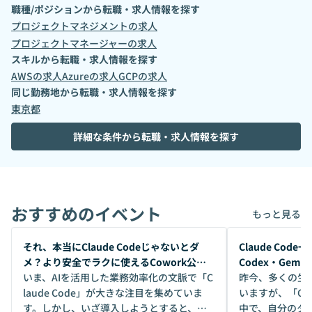
職種/ポジションから転職・求人情報を探す
プロジェクトマネジメント
の求人
プロジェクトマネージャー
の求人
スキルから転職・求人情報を探す
AWS
の求人
Azure
の求人
GCP
の求人
同じ勤務地から転職・求人情報を探す
東京都
詳細な条件から転職・求人情報を探す
おすすめのイベント
もっと見る
開催前
開催前
それ、本当にClaude Codeじゃないとダ
Claude Co
メ？より安全でラクに使えるCowork公開
Codex・Gem
デモ
いま、AIを活用した業務効率化の文脈で「C
昨今、多くの生
laude Code」が大きな注目を集めていま
いますが、「Code
す。しかし、いざ導入しようとすると、セ
中で、自分のタ