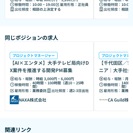
稼働時間：
10:00 ~ 19:00
雇用形態：
正社員
稼働時間：
10:00 
出社頻度：
相談の上決定する
出社頻度：
相談の
同じポジションの求人
プロジェクトマネージャー
プロジェクトマネ
【AI×エンタメ】大手テレビ局向けD
【千代田区／常
X案件を推進する開発PM募集
ニア｜大手社会
給与・報酬：
時給 3,000円 ~ 6,000円
給与・報酬：
月給 
40時間 ~ 100時間（週10 ~ 25時
140時
稼働時間：
稼働時間：
間）
間）
雇用形態：
業務委託
出社頻度：
週2-3日出社
雇用形態：
業務委
NAXA株式会社
CA Guild株
関連リンク