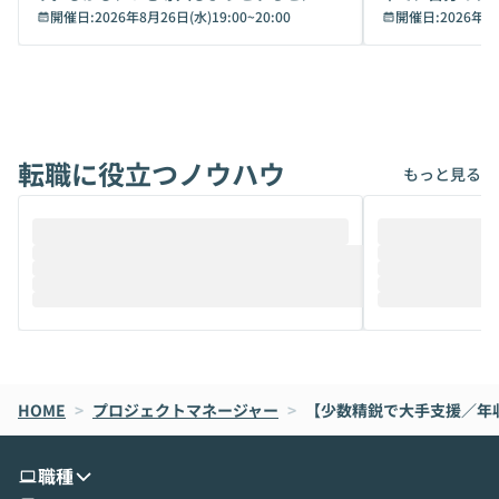
キュリティ面の懸念や権限管理のハードル
開催日:
2026年8月26日(水)19:00
~
20:00
いいのか」を自
開催日:
2026年8
から、気軽に使えないケースも多いのでは
か？ 「なんとなく誰かが良いと言っていた
ないでしょうか。 Coworkは、非エンジニ
から」「SNS
アでも簡単に安全に扱えるよう作られた機
ら」と、周りの
能です。そして実は、日常の業務領域であ
ている方も少な
れば「Coworkで十分にカバーできる」だ
Iのポテンシャル
転職に役立つノウハウ
けでなく、想像以上の範囲まで自動化でき
は、評判ではな
もっと見る
ることは、まだあまり知られていません。
ているAIを選ぶこ
そこで本イベントでは、メルカリで生成AI
もやり取りを重
推進を担当されているハヤカワ五味氏をお
まで文脈を忘れず
迎えし、Coworkを使った業務自動化の実
キストだけでな
際を、公開デモを交えてわかりやすくお伝
うときに一番打率が
えします。 前半のLTでは、ハヤカワ氏より
え、次々と新し
メルカリでの判断基準をもとに「なぜClau
それぞれの本当
de CodeはNGになりがちで、なぜCowork
スクごとに最適
なら安全なのか」を解説いただいた上で、C
すのは至難の業です。 そこで
HOME
oworkの基本的な機能をご紹介いただきま
>
プロジェクトマネージャー
>
【少数精鋭で大手支援／年収
は、LLMのフ
す。 続く公開デモでは、実際にCoworkを
ント構築の最前
使ってワークフローを構築する様子をお見
社松尾研究所の尾
職種
せいただきます。数分でワークフローが完
e・Codex・G