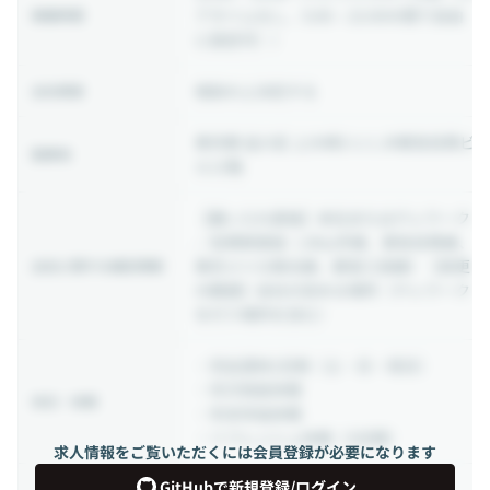
アタイムなし、5:00～22:00の間で自由
稼働時間
に設定可））
相談の上決定する
出社頻度
東京都 品川区 上大崎3-1-1 JR東急目黒ビ
勤務地
ル13階
【雇い入れ直後】本社またはテレワーク
／目黒駅直結（JR山手線、東急目黒線、
東京メトロ南北線、都営三田線）【変更
出社に関する補足情報
の範囲】会社の定める場所（テレワーク
を行う場所を含む）
・完全週休2日制（土・日・祝日）
・年次有給休暇
休日・休暇
・年末年始休暇
・リフレッシュ休暇（3日間）
求人情報をご覧いただくには会員登録が必要になります
GitHubで新規登録/ログイン
【保険】