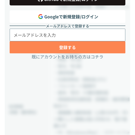
・各種社会保険完備（関東ITソフトウェ
ア健康保険等）
Googleで新規登録/ログイン
メールアドレスで登録する
【手当】
・通勤手当（実費支給）
・慶弔見舞金
登録する
【その他制度】
既にアカウントをお持ちの方はコチラ
・昇給／年1回
・賞与／年2回
・表彰制度
・社員持株会（奨励金15％）
・フルリモート勤務可
・産休／育児・介護休業制度
・資格取得支援制度（受験料・維持費補
助あり）
社内制度
(待遇・福利厚生)
・書籍購入補助制度（上限5500円／月）
※購入した書籍は個人所有OK／電子書
籍も可
・PC（Windows/Mac）／スマートフォ