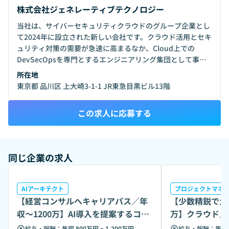
株式会社ジェネレーティブテクノロジー
当社は、サイバーセキュリティクラウドのグループ企業とし
て2024年に設立された新しい会社です。クラウド活用とセキ
ュリティ対策の需要が急速に高まるなか、Cloud上での
DevSecOpsを専門とするエンジニアリング集団として事業
を開始しました。
所在地
東京都 品川区 上大崎3-1-1 JR東急目黒ビル13階
この求人に応募する
同じ企業の求人
AIアーキテクト
プロジェクトマネ
【経営コンサルへキャリアパス／年
【少数精鋭で大
収〜1200万】AI導入を提案するコン
万】クラウド／
サル募集
PM募集
給与・報酬：
年収 800万円 ~ 1,200万円
給与・報酬：
年収 