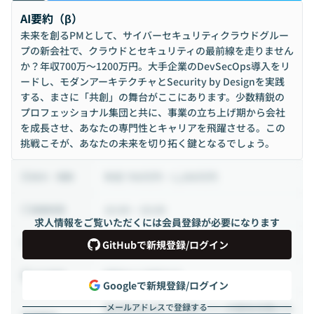
AI要約（β）
未来を創るPMとして、サイバーセキュリティクラウドグルー
プの新会社で、クラウドとセキュリティの最前線を走りません
か？年収700万〜1200万円。大手企業のDevSecOps導入をリ
ードし、モダンアーキテクチャとSecurity by Designを実践
する、まさに「共創」の舞台がここにあります。少数精鋭の
プロフェッショナル集団と共に、事業の立ち上げ期から会社
を成長させ、あなたの専門性とキャリアを飛躍させる。この
挑戦こそが、あなたの未来を切り拓く鍵となるでしょう。
年収 700万円 ~ 1,200万円
給与・報酬
10:00 ~ 19:00
稼働時間
求人情報をご覧いただくには会員登録が必要になります
正社員
雇用形態
GitHubで新規登録/ログイン
相談の上決定する
出社頻度
Googleで新規登録/ログイン
メールアドレスで登録する
東京都 品川区 上大崎3-1-1 JR東急目黒ビル