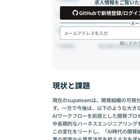
求人情報をご覧いた
GitHubで新規登録/ログイ
業務委託から正社
雇用形態
メー
週1日出社
出社頻度
既にアカ
東京都渋谷区恵比寿西
勤務地
現状と課題
現在のsupateamは、開発組織の可
す。一方で今後は、以下のような大き
AIワークフローを前提とした開発プロ
中長期的なハーネスエンジニアリング
この変化をリードし、「AI時代の開
業の両面から意思決定を担える方を求