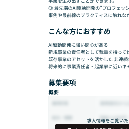
事業を生み出すことができます。
③ 最先端のAI駆動開発の"プロフェッ
事例や最前線のプラクティスに触れな
こんな方におすすめ
AI駆動開発に強い関心がある
新規事業の責任者として裁量を持って
既存事業のアセットを活かした 非連続
将来的に事業責任者・起業家に近いキ
募集要項
概要
業務委託から
雇用形態
時給 4,000円 
給与・報酬
求人情報をご覧いた