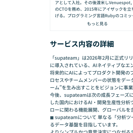
アとして入社。その後渡米しVenuespot, I
のCTOを務め、2015年にアイザックを立
げる。プログラミング言語Rubyのコミッ
ーの1人。 自身の作ったプログラミング言語
もっと見る
Hilbertはハッカーニュースの月間ランキ
で一位を獲得 現在は新規事業の責任者として
サービス内容の詳細
自身もコードを書いたり横断的なコード
ューやエンジニア組織のマネジメントを
っている。
「supateam」は2026年2月に正
に導入されている、AIネイティブなエ
将来的にAIによってプロダクト開発の
ロセスやチームメンバーの状態をデー
ーム”を生み出すことをビジョンに事
今後、supateamは次の成長フェーズ
した国内におけるAI・開発生産性分析ツ
ローに関わる機能展開、グローバルを含
◼︎ supateamについて 単なる「
るデータ基盤を目指しています。
よりシンプルかつ意思決定につながる