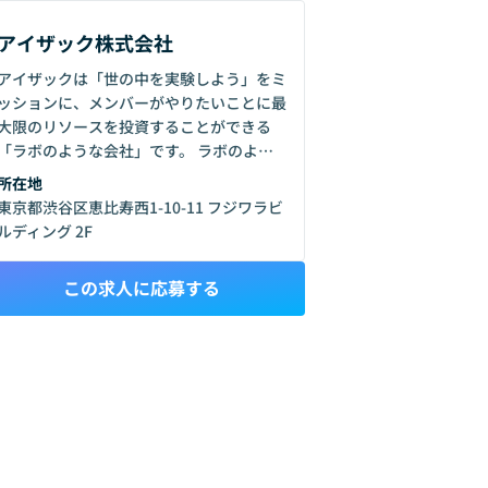
アイザック株式会社
アイザックは「世の中を実験しよう」をミ
ッションに、メンバーがやりたいことに最
大限のリソースを投資することができる
「ラボのような会社」です。 ラボのよう
な会社を実現するために外部資本には頼ら
所在地
ず、強みである高い技術力を活用し上場企
東京都渋谷区恵比寿西1-10-11 フジワラビ
業の技術サポートなどで組織の基盤を作り
ルディング 2F
ました。 外部株主がいない自己資本経営
だからこそ長期的な意思決定が可能とな
この求人に応募する
り、内部メンバーへの還元、実験に積極的
なことが強みになっています。また、新規
事業創生にも力を入れており社内でいつで
も事業を提案・立ち上げのできる風土や制
度（事業化決定でのボーナスや仕事の調整
など）が充実しています。