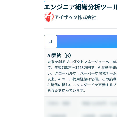
エンジニア組織分析ツール
アイザック株式会社
AI要約（β）
未来を創るプロダクトマネージャーへ！AI
て、年収768万〜1248万円で、AI駆動
い、グローバルな『スーパーな開発チーム
以上、AIツール使用経験は必須。この挑
AI時代の新しいスタンダードを定義する
あなたを待っています。
時給 4,000円 ~ 6,
給与・報酬
20時間 ~ 40時間（
稼働時間