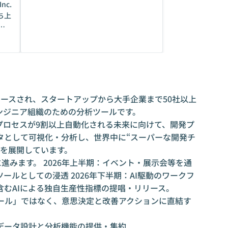
nc.
ち上
タ
ング
レビ
行な
式リリースされ、スタートアップから大手企業まで50社以上
ンジニア組織のための分析ツールです。
プロセスが9割以上自動化される未来に向けて、開発プ
タとして可視化・分析し、世界中に“スーパーな開発チ
業を展開しています。
に進みます。 2026年上半期：イベント・展示会等を通
ールとしての浸透 2026年下半期：AI駆動のワークフ
むAIによる独自生産性指標の提唱・リリース。
分析ツール」ではなく、意思決定と改善アクションに直結す
データ設計と分析機能の提供・集約