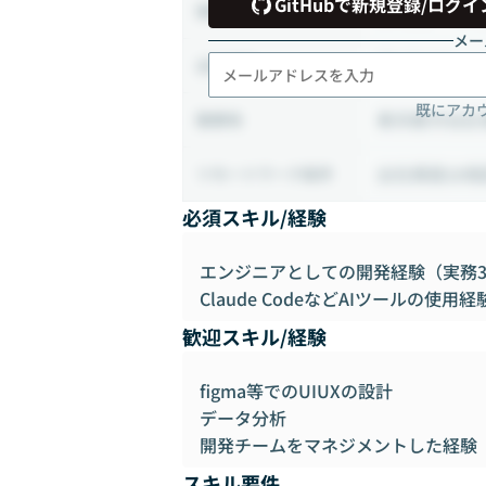
GitHubで新規登録/ログイ
20時間 ~ 40
稼働時間
メー
週1日出社
出社頻度
既にアカ
東京都渋谷区恵
勤務地
出社頻度は相
リモートワーク条件
必須スキル/経験
エンジニアとしての開発経験（実務
Claude CodeなどAIツールの使用経
歓迎スキル/経験
figma等でのUIUXの設計
データ分析
開発チームをマネジメントした経験
スキル要件