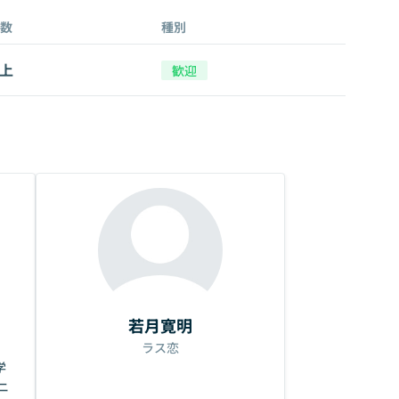
数
種別
以上
歓迎
若月寛明
ラス恋
学
ニ