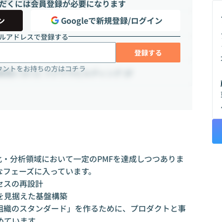
だくには会員登録が必要になります
ン
Googleで新規登録/ログイン
員
ルアドレスで登録する
登録する
ウントをお持ちの方はコチラ
1-10-11 フジワラビルディング 2F
視化・分析領域において一定のPMFを達成しつつありま
なフェーズに入っています。
セスの再設計
を見据えた基盤構築
発組織のスタンダード」を作るために、プロダクトと事
めています。