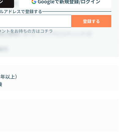
ン
Googleで新規登録/ログイン
時間（週5 ~ 10時間）
ルアドレスで登録する
登録する
ウントをお持ちの方はコチラ
比寿西1-10-11 フジワラビルディング 2F
談可
3年以上）
験