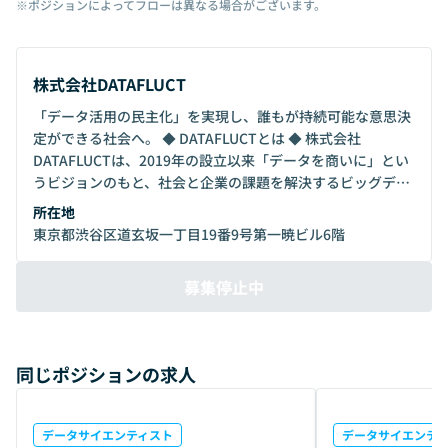
※ポジションによってフローは異なる場合がございます。
株式会社DATAFLUCT
「データ活用の民主化」を実現し、誰もが持続可能な意思決
定ができる社会へ。 ◆ DATAFLUCTとは ◆ 株式会社
DATAFLUCTは、2019年の設立以来「データを商いに」とい
うビジョンのもと、社会と企業の課題を解決するビッグデー
タ分析サービスを開発し続けるデータサイエンス・スタート
所在地
アップスタジオです。データを有効活用し、環境・社会・企
東京都渋谷区道玄坂一丁目19番9号第一暁ビル6階
業にとって持続可能な意思決定ができる世界の実現を目指し
ています。 ◆ Mission：サステナブルアルゴリズムの社会実
募集停止中
装 ◆ データと社会を繋げ、100年後も見据えた持続可能な社
会を実現する「サステナブルアルゴリズムの社会実装」をミ
ッションとしています。サステナブルアルゴリズムは、環境
価値・社会価値・顧客価値・経済価値を両立させたアルゴリ
同じポジションの求人
ズム（最適解にたどり着く方法）です。100年後も続く社会
を見据えて、企業にできる事は何かという問いを立て、未来
志向と長期思考でプロダクトを開発しています。企業が持続
データサイエンティスト
データサイエンテ
可能な意思決定を行い、新たな事業価値を生み出し続けるた