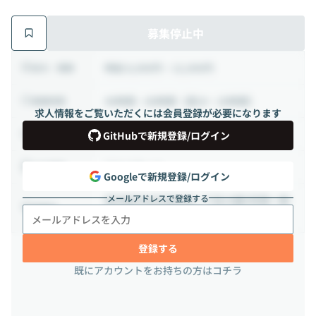
募集停止中
時給 8,000円 ~ 12,000円
給与・報酬
40時間 ~ 80時間（週10 ~ 20時間）
稼働時間
求人情報をご覧いただくには会員登録が必要になります
業務委託
雇用形態
GitHubで新規登録/ログイン
フルリモート
出社頻度
Googleで新規登録/ログイン
メールアドレスで登録する
東京都渋谷区道玄坂一丁目19番9号第一暁
勤務地
ビル6階
登録する
既にアカウントをお持ちの方はコチラ