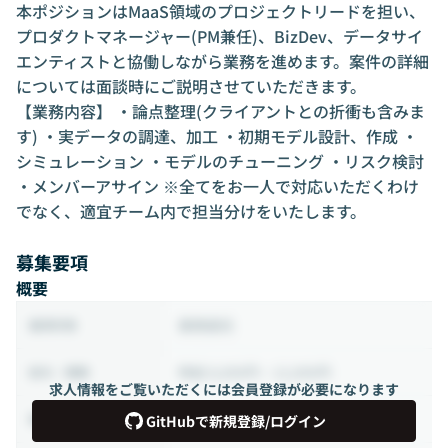
本ポジションはMaaS領域のプロジェクトリードを担い、
プロダクトマネージャー(PM兼任)、BizDev、データサイ
エンティストと協働しながら業務を進めます。案件の詳細
については面談時にご説明させていただきます。
【業務内容】 ・論点整理(クライアントとの折衝も含みま
す) ・実データの調達、加工 ・初期モデル設計、作成 ・
シミュレーション ・モデルのチューニング ・リスク検討
・メンバーアサイン ※全てをお一人で対応いただくわけ
でなく、適宜チーム内で担当分けをいたします。
募集要項
概要
業務委託
雇用形態
時給 8,000円 ~ 12,000円
給与・報酬
求人情報をご覧いただくには会員登録が必要になります
40時間 ~ 80時間（週10 ~ 20時間）
稼働時間
GitHubで新規登録/ログイン