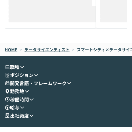
推進を担当されているハヤカワ五味氏をお
まで文脈を忘れず
迎えし、Coworkを使った業務自動化の実
キストだけでな
際を、公開デモを交えてわかりやすくお伝
うときに一番打率が
えします。 前半のLTでは、ハヤカワ氏より
え、次々と新し
メルカリでの判断基準をもとに「なぜClau
それぞれの本当
de CodeはNGになりがちで、なぜCowork
スクごとに最適
なら安全なのか」を解説いただいた上で、C
すのは至難の業です。 そこで
HOME
oworkの基本的な機能をご紹介いただきま
>
データサイエンティスト
>
スマートシティ×データサイ
は、LLMのフ
す。 続く公開デモでは、実際にCoworkを
ント構築の最前
使ってワークフローを構築する様子をお見
社松尾研究所の尾
職種
せいただきます。数分でワークフローが完
e・Codex・G
ポジション
成する手軽さや、Gmail等の外部サービス
分けの考え方を紐
とセキュアに連携できるポイントなど、実
使わなくなった
開発言語・フレームワーク
演を通じて具体的なイメージをお届けしま
らではの視点でお
勤務地
す。 後半のディスカッションでは、セキュ
のAIに絞るべ
稼働時間
リティの考え方や社内導入の進め方など、
迷っている方か
給与
現場目線でさらに深掘りしていきます。
最適化したい方
「自分の業務をAIで自動化してみたいけ
ご参加をお待ち
出社頻度
ど、何から始めればいいかわからない」と
いう方にこそ参加いただきたいイベントで