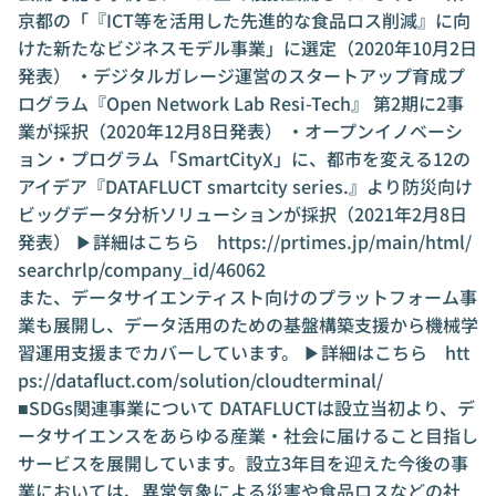
京都の「『ICT等を活用した先進的な食品ロス削減』に向
けた新たなビジネスモデル事業」に選定（2020年10月2日
発表） ・デジタルガレージ運営のスタートアップ育成プ
ログラム『Open Network Lab Resi-Tech』 第2期に2事
業が採択（2020年12月8日発表） ・オープンイノベーシ
ョン・プログラム「SmartCityX」に、都市を変える12の
アイデア『DATAFLUCT smartcity series.』より防災向け
ビッグデータ分析ソリューションが採択（2021年2月8日
発表） ▶︎詳細はこちら
https://prtimes.jp/main/html/
searchrlp/company_id/46062
また、データサイエンティスト向けのプラットフォーム事
業も展開し、データ活用のための基盤構築支援から機械学
習運用支援までカバーしています。 ▶︎詳細はこちら
htt
ps://datafluct.com/solution/cloudterminal/
■SDGs関連事業について DATAFLUCTは設立当初より、デ
ータサイエンスをあらゆる産業・社会に届けること目指し
サービスを展開しています。設立3年目を迎えた今後の事
業においては、異常気象による災害や食品ロスなどの社