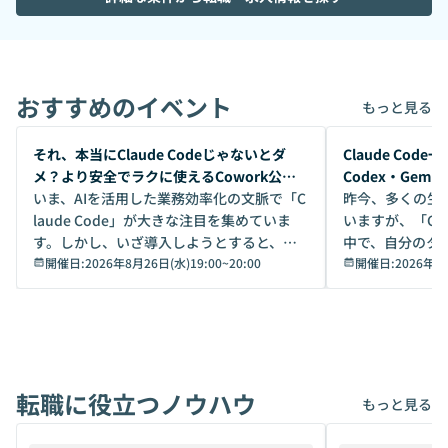
おすすめのイベント
もっと見る
開催前
開催前
それ、本当にClaude Codeじゃないとダ
Claude Co
メ？より安全でラクに使えるCowork公開
Codex・Gem
デモ
いま、AIを活用した業務効率化の文脈で「C
昨今、多くの生
laude Code」が大きな注目を集めていま
いますが、「Code
す。しかし、いざ導入しようとすると、セ
中で、自分のタ
キュリティ面の懸念や権限管理のハードル
開催日:
2026年8月26日(水)19:00
~
20:00
いいのか」を自
開催日:
2026年8
から、気軽に使えないケースも多いのでは
か？ 「なんとなく誰かが良いと言っていた
ないでしょうか。 Coworkは、非エンジニ
から」「SNS
アでも簡単に安全に扱えるよう作られた機
ら」と、周りの
能です。そして実は、日常の業務領域であ
ている方も少な
れば「Coworkで十分にカバーできる」だ
Iのポテンシャル
転職に役立つノウハウ
けでなく、想像以上の範囲まで自動化でき
は、評判ではな
もっと見る
ることは、まだあまり知られていません。
ているAIを選ぶこ
そこで本イベントでは、メルカリで生成AI
もやり取りを重