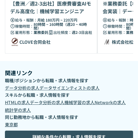
【豊洲／週2-3出社】医療費審査AIモ
※業務委託【松
めには、データ活用によって自社のリスクや可能性を把握す
デル高度化｜機械学習エンジニア
会実装｜データ
ることが重要だと考えています。高度なデータ活用技術を簡
（DS）募集
単に使えるようにし、多くの人にその恩恵をもたらすことを
給与・報酬：
月給 180万円 ~ 220万円
給与・報酬：
時給 
80時間 ~ 160時間（週20 ~ 40時
80時間
目指しています。 ◆ Vision：データを商いに ◆ DATAFLUCT
稼働時間：
稼働時間：
間）
間）
雇用形態：
業務委託
出社頻度：
週2-3日出社
雇用形態：
業務委
は「サステナブルアルゴリズムの社会実装」というミッショ
ンを実現するために、「データを商いに」をビジョンに掲げ
CLOVE合同会社
株式会社松尾
ています。技術面やコスト面のハードルの高さから、全ての
企業や組織がデータ活用にアクセスできる環境にあるとは言
えない現状を踏まえ、「データ活用で新たな事業価値を生み
出し続けられる」「持続可能な意思決定が可能になり、長期
関連リンク
思考の企業経営が可能になる」世界の実現を目指していま
職種/ポジションから転職・求人情報を探す
す。
データ分析
の求人
データサイエンティスト
の求人
スキルから転職・求人情報を探す
HTML
の求人
データ分析
の求人
機械学習
の求人
Network
の求人
統計学
の求人
同じ勤務地から転職・求人情報を探す
東京都
詳細な条件から転職・求人情報を探す