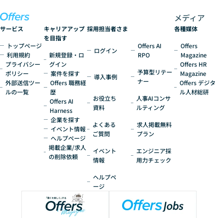
す。
メディア
サービス
キャリアアップ
採用担当者さま
各種媒体
を目指す
トップページ
Offers AI
Offers
ログイン
利用規約
新規登録・ロ
RPO
Magazine
プライバシー
グイン
Offers HR
予算型リテー
ポリシー
案件を探す
Magazine
導入事例
ナー
外部送信ツー
Offers 職務経
Offers デジタ
ルの一覧
歴
ル人材総研
お役立ち
人事AIコンサ
Offers AI
資料
ルティング
Harness
企業を探す
よくある
求人掲載無料
イベント情報
ご質問
プラン
ヘルプページ
掲載企業/求人
イベント
エンジニア採
の削除依頼
情報
用力チェック
ヘルプペ
ージ