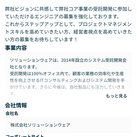
弊社ビジョンに共感して弊社コア事業の受託開発に参加し
ていただけるエンジニアの募集を強化しております。

これからステップアップとして、プロジェクトマネジメン
トスキルを高めていきたい方、経営者視点を高めていきた
い方の募集をお待ちしています！
事業内容
ソリューションウェアは、2014年設立のシステム受託開発会
社となります。
受託開発は100％オフィス内で、顧客の業務の効率化や生産
性を向上させるITコンサルティングおよびシステム開発を手
がけています。さらに今後は、自社製品にも注力していきま
す。
もっと見る
会社情報
◆電力小売業向けシステム事業
会社名
受託サービス
・電力CIS（顧客管理・料金計算システム）の構築・運用
株式会社ソリューションウェア
・卒FIT向け買取料金計算システムの構築・運用
・電力トラッキングシステムの構築・運用
コーポレートサイト