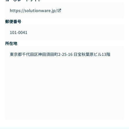
自社サービス
・電力小売業者向け自社サービス「SOLT」の開発・販売
https://solutionware.jp/
郵便番号
◆Salesforce事業
・構築サービス
101-0041
・改善支援サービス
・Sales Cloud
所在地
・Service Cloud
・Pardot
東京都千代田区神田須田町2-25-16 日宝秋葉原ビル13階
・TableauCRM
・Platform(Lightning / Classic)
・Heroku
・各種AppExchange掲載アプリ
◆その他事業
・業務システム開発
・パッケージソフト・SaaS開発