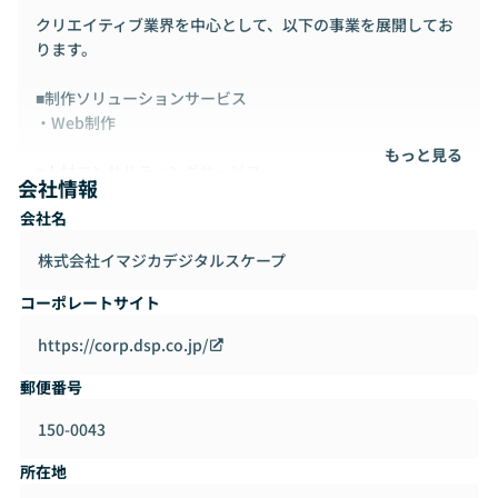
クリエイティブ業界を中心として、以下の事業を展開してお
ります。
■制作ソリューションサービス
・Web制作
もっと見る
■人材コンサルティングサービス
会社情報
・人材派遣（東京）事業許可番号： 派13-316562
会社名
・人材紹介（全国） 事業許可番号：13-ユ-315099
・クリエイター育成
株式会社イマジカデジタルスケープ
・就職支援・採用支援
コーポレートサイト
https://corp.dsp.co.jp/
郵便番号
150-0043
所在地