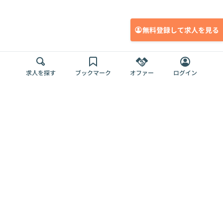
無料登録して求人を見る
求人を探す
ブックマーク
オファー
ログイン
メディア
サービス
キャリアアップ
採用担当者さま
各種媒体
を目指す
トップページ
Offers AI
Offers
ログイン
利用規約
新規登録・ロ
RPO
Magazine
プライバシー
グイン
Offers HR
予算型リテー
ポリシー
案件を探す
Magazine
導入事例
ナー
外部送信ツー
Offers 職務経
Offers デジタ
ルの一覧
歴
ル人材総研
お役立ち
人事AIコンサ
Offers AI