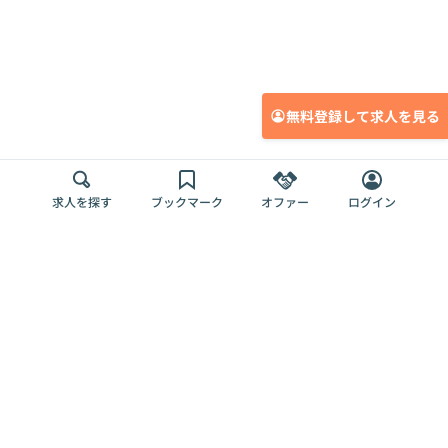
無料登録して求人を見る
求人を探す
ブックマーク
オファー
ログイン
メディア
サービス
キャリアアップ
採用担当者さま
各種媒体
を目指す
トップページ
Offers AI
Offers
ログイン
利用規約
新規登録・ロ
RPO
Magazine
プライバシー
グイン
Offers HR
予算型リテー
ポリシー
案件を探す
Magazine