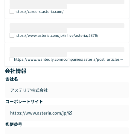
知識がなくても利用できるノーコードで設計開発行うこと
https://careers.asteria.com/
で、様々なシステムやサービスと連携し、業務の自動化・効
率化やデータの活用を実現するデータ連携ツールです。
https://www.asteria.com/jp/warp/
◆ Handbook X ◆
https://www.asteria.com/jp/inlive/asteria/5376/
Handbook X 「ハンドブック エックス」は、営業活動、コラ
ボレーション、フォローアップ活動を支援するデジタルコン
テンツプラットフォームです。
デバイスをタップするだけで、魅力的なビジュアルの「ブッ
https://www.wantedly.com/companies/asteria/post_articles/3
57408
ク」ができあがり、みんなで共有することができます。
会社情報
https://www.handbookx.com/
◆ Platio ◆
会社名
Platio「プラティオ」自社の業務に合ったモバイルアプリを
アステリア株式会社
ノーコードで簡単に作成できる、モバイルアプリ作成ツール
です。
コーポレートサイト
業務に最適なアプリを、誰もがスピーディーに活用できるこ
とで、ビジネスの現場におけるデジタル化とプロセス改善を
https://www.asteria.com/jp/
実現し、現場のDXを推進します。
郵便番号
https://plat.io/ja/
◆ Gravio ◆