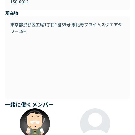
150-0012
Gravio「グラヴィオ」はあらゆるデバイスをつなぐエッジイ
ンテグレーションプラットフォームです。
所在地
システムの高速化、コストメリット、プライバシー保護に寄
与する最新エッジコンピューティング基盤に、オリジナルの
東京都渋谷区広尾1丁目1番39号 恵比寿プライムスクエアタ
ノーコード設計を搭載。センサーやカメラからのデータを簡
ワー19F
単に統合・利活用できます。
https://www.gravio.com/jp
一緒に働くメンバー