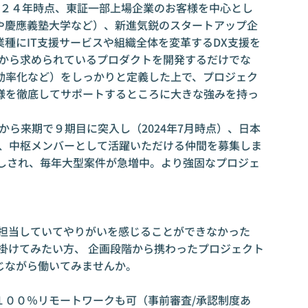
０２４年時点、東証一部上場企業のお客様を中心とし
や慶應義塾大学など）、新進気鋭のスタートアップ企
種にIT支援サービスや組織全体を変革するDX支援を
客様から求められているプロダクトを開発するだけでな
効率化など）をしっかりと定義した上で、プロジェク
様を徹底してサポートするところに大きな強みを持っ
化から来期で９期目に突入し（2024年7月時点）、日本
に、中枢メンバーとして活躍いただける仲間を募集しま
押しされ、毎年大型案件が急増中。より強固なプロジェ
。
場
を担当していてやりがいを感じることができなかった
掛けてみたい方、 企画段階から携わったプロジェクト
じながら働いてみませんか。
１００％リモートワークも可（事前審査/承認制度あ