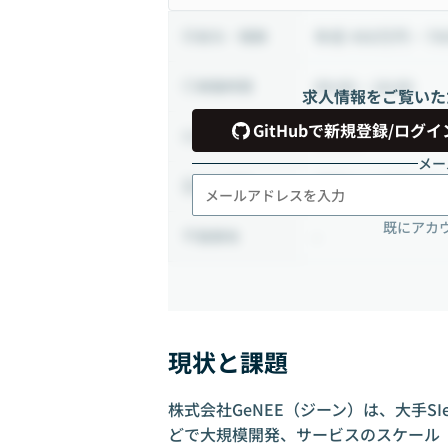
年収 450万円 ~ 7
給与・報酬
09:00 ~ 18:00
稼働時間
求人情報をご覧いた
GitHubで新規登録/ログイ
正社員
雇用形態
メー
相談の上決定する
出社頻度
既にアカ
-
勤務地
現状と課題
株式会社GeNEE（ジーン）は、大手S
どで大規模開発、サービスのスケール