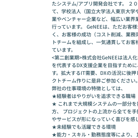
たシステム/アプリ開発会社です。 ２
て、学校法人（国立大学法人東京大学
業やベンチャー企業など、幅広い業界業
行っています。 GeNEEは、ただお
く、お客様の成功（コスト削減、業務
トチームを組成し、一気通貫してお客
ています。
<第二創業期>株式会社GeNEEは法人
を代表するDX支援企業を目指すため
す。拡大するIT需要、DXの活況に後
クトチーム作りに是非ご参加ください
弊社の仕事環境の特徴としては、
★経験者はやりがいを追求できる職
★ これまで大規模システムの一部分
方、 プロジェクトの上流から全てを手
やサービスが形になっていく喜びを感
★未経験でも活躍できる環境
★能力・スキル・勤務態度等により、