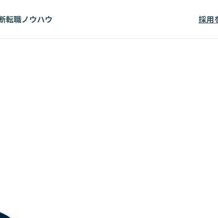
断
転職ノウハウ
採用