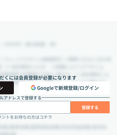
~ 700万円
（賞与制度：有）
（フレックスタイム制適用可 ※標準となる１日の労
間（※当社規定による） ※部署によりコアタイム
終業時間は労働者の決定に委ねる（※当社規定によ
だくには会員登録が必要になります
休憩の適用除外あり ※業務/グレードにより異なる）
ン
Googleで新規登録/ログイン
する
ルアドレスで登録する
登録する
休日
ウントをお持ちの方はコチラ
休暇/夏季休暇/夏季特別休暇/年末年始休暇/育児休
長期休暇