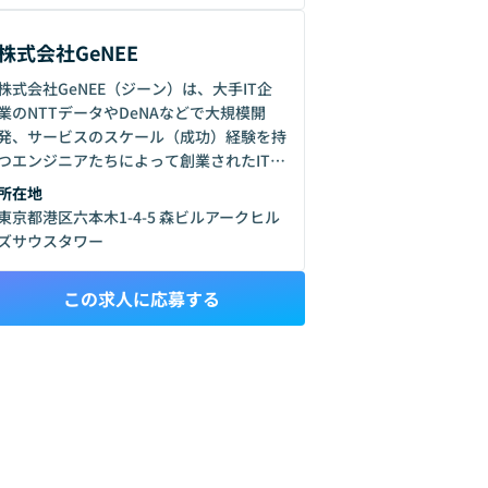
株式会社GeNEE
株式会社GeNEE（ジーン）は、大手IT企
業のNTTデータやDeNAなどで大規模開
発、サービスのスケール（成功）経験を持
つエンジニアたちによって創業されたIT企
業です。 ２０２２年時点、東証一部上場
所在地
企業のお客様を中心として、学校法人（国
東京都港区六本木1-4-5 森ビルアークヒル
立大学法人東京大学や慶應義塾大学な
ズサウスタワー
ど）、新進気鋭のスタートアップ企業やベ
ンチャー企業など、幅広い業界業種にIT支
この求人に応募する
援サービスや組織全体を変革するDX支
援、基幹/業務システム開発、スマホアプ
リ開発を行っています。 GeNEEは、ただ
お客様から求められているプロダクトを開
発するだけでなく、お客様の成功（コスト
削減、業務効率化など）をしっかりと定義
した上で、プロジェクトチームを組成し、
一気通貫してお客様を徹底してサポートす