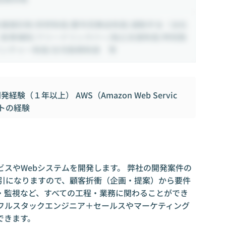
/健康診断/研修制度/慶弔見舞金制度/通勤手当（当社
/食事補助/フリードリンクバー/独立支援制度/時短勤
ベンチャー制度/在宅勤務制度 等
発経験（１年以上） AWS（Amazon Web Servic
ストの経験
ビスやWebシステムを開発します。 弊社の開発案件の
取引になりますので、顧客折衝（企画・提案）から要件
・監視など、すべての工程・業務に関わることができ
、フルスタックエンジニア＋セールスやマーケティング
できます。