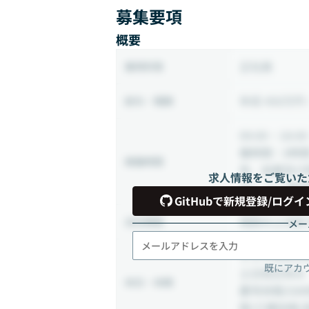
募集要項
概要
正社員
雇用形態
年収 450万円 
給与・報酬
09:00 ~ 18:00
働時間：8時
稼働時間
有、始業及び
求人情報をご覧いた
る） ※一斉
GitHubで新規登録/ログイ
相談の上決定
出社頻度
メー
１２０日以上
既にアカ
土日祝日休み
休日・休暇
慶弔休暇/GW
暇/介護休暇/