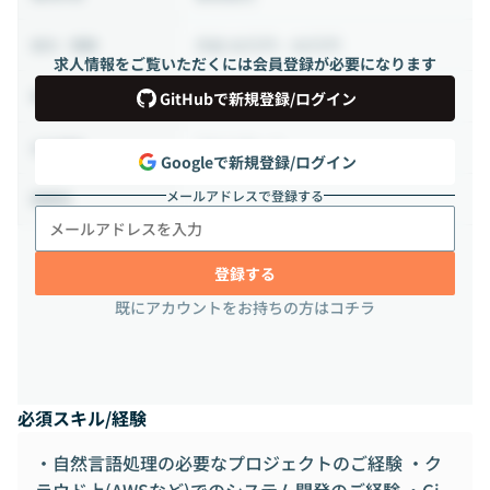
月給 88万円 ~ 88万円
給与・報酬
求人情報をご覧いただくには会員登録が必要になります
140時間 ~ 180時間（週35 ~ 45時間）
稼働時間
GitHubで新規登録/ログイン
フルリモート
出社頻度
Googleで新規登録/ログイン
メールアドレスで登録する
-
勤務地
登録する
既にアカウントをお持ちの方はコチラ
必須スキル/経験
・自然言語処理の必要なプロジェクトのご経験 ・ク
ラウド上(AWSなど)でのシステム開発のご経験 ・Gi