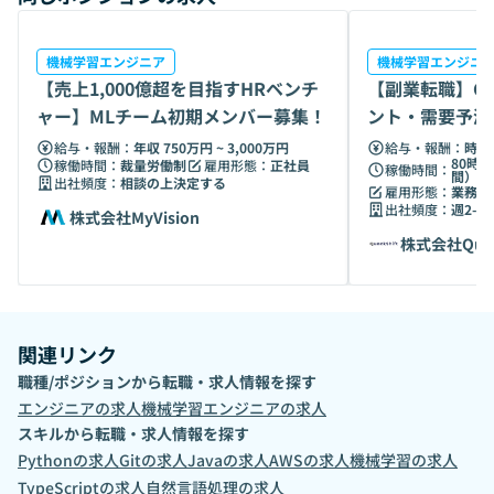
ます。 • 求職者との距離の近さ：求職者との距離が近く、ラ
ンチに一緒に行って肩の力を抜きながらヒアリングや悩み相
談に乗ることもあります。そのため、安心して頼っていただ
機械学習エンジニア
機械学習エンジニ
【売上1,000億超を目指すHRベンチ
【副業転職】CT
けることや、企業から依頼された業務内容に基づきスピーデ
ィで適切なアサインを心がけており、ミスマッチングが起き
ャー】MLチーム初期メンバー募集！
ント・需要予測
にくいことが強みです。 ￼ ⸻ VOOM株式会社は、若手人
に挑戦！
給与・報酬：
年収 750万円 ~ 3,000万円
給与・報酬：
時給 
材を中心に多様な職種と環境に応じたマッチングを提供し、
80時間
稼働時間：
裁量労働制
雇用形態：
正社員
稼働時間：
間）
企業と求職者の双方にとって最適な人材サービスを展開して
出社頻度：
相談の上決定する
雇用形態：
業務委
います。企業のニーズに応じた最適な人材を提供し、求職者
出社頻度：
週2-3
株式会社MyVision
には多様な働き方の選択肢を提供しています。
株式会社Quack
関連リンク
職種/ポジションから転職・求人情報を探す
エンジニア
の求人
機械学習エンジニア
の求人
スキルから転職・求人情報を探す
Python
の求人
Git
の求人
Java
の求人
AWS
の求人
機械学習
の求人
TypeScript
の求人
自然言語処理
の求人