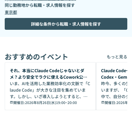
同じ勤務地から転職・求人情報を探す
東京都
詳細な条件から転職・求人情報を探す
おすすめのイベント
もっと見る
開催前
開催前
それ、本当にClaude Codeじゃないとダ
Claude Co
メ？より安全でラクに使えるCowork公開
Codex・Gem
デモ
いま、AIを活用した業務効率化の文脈で「C
昨今、多くの生
laude Code」が大きな注目を集めていま
いますが、「Code
す。しかし、いざ導入しようとすると、セ
中で、自分のタ
キュリティ面の懸念や権限管理のハードル
開催日:
2026年8月26日(水)19:00
~
20:00
いいのか」を自
開催日:
2026年8
から、気軽に使えないケースも多いのでは
か？ 「なんとなく誰かが良いと言っていた
ないでしょうか。 Coworkは、非エンジニ
から」「SNS
アでも簡単に安全に扱えるよう作られた機
ら」と、周りの
能です。そして実は、日常の業務領域であ
ている方も少な