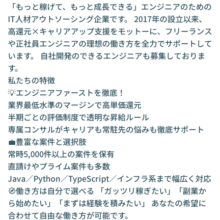
働き方も実現可能 • キャリア相談は代表や現
「もっと稼げて、もっと成長できる」エンジニアのための
役エンジニアが直接対応 • 「ミスマッチはつ
IT人材アウトソーシング企業です。 2017年の設立以来、
くらない」が信条です ⸻ 💬 実際の声
高還元×キャリアアップ支援をモットーに、フリーランス
「面談で“技術の話”よりも“将来どう生きた
や正社員エンジニアの理想の働き方を全力でサポートして
いか”を本気で聞いてくれた。こんなエージ
います。 自社開発のできるエンジニアも募集しておりま
ェント、他にないです。」 ― 30代 フリーラ
す。
ンスエンジニア ⸻ 🌱 VOOMが目指すの
私たちの特徴
は、「エンジニアが笑っていられる社会」 派
💡エンジニアファーストを徹底！
遣、正社員、業務委託、どんな形でもいい。
大切なのは、「あなた自身が誇れる働き方」
業界最低水準のマージンで高単価還元
を見つけること。 もし今、迷っていたり、ひ
半期ごとの評価制度で透明な昇給ルール
とりで悩んでいるなら。 ぜひ、私たちに話を
専属コンサルがキャリアも常駐先の悩みも徹底サポート
聞かせてください。 ⸻ 📍 VOOM株式会
💼豊富な案件と選択肢
社 https://voom0707.com 📩 ご相談・カジ
常時5,000件以上の案件を保有
ュアル面談受付中！
直請けやプライム案件も多数
Java／Python／TypeScript／インフラ系まで幅広く対応
🧭働き方は自分で選べる 「ガッツリ稼ぎたい」「副業か
ら始めたい」「まずは経験を積みたい」 あなたの希望に
合わせて自由な働き方が可能です。