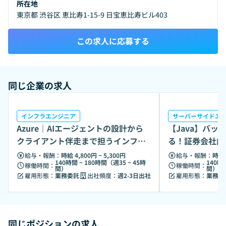
所在地
職業紹介（厚生労働大臣許可番号 13-ユ-312681） • 公式サイ
東京都 渋谷区 恵比寿1-15-9 日宝恵比寿ビル403
ト：https://voom0707.com ￼ ⸻ 💼 主な事業内容 VOOM
株式会社は、以下のような多岐にわたる人材サービスを提供
この求人に応募する
しています： • 人材派遣・有料職業紹介・人材アウトソーシ
ング： • エンジニア これらのサービスを通じて、企業のニー
ズに応じた最適な人材を提供し、求職者には多様な働き方の
選択肢を提供しています。 ⸻ 🎯 企業理念と特徴 VOOM
同じ企業の求人
株式会社の企業理念は、「関わる皆さまの人生をより輝か
せ、価値を高めながら成功へ導き続ける優良企業を目指す」
ことです。 • 社名の由来：「VOOM」は、「Boom（発展・
インフラエンジニア
サーバーサイドエ
巻き起こる）」に「Victory（勝利）」や「Value（価値）」
Azure｜AIエージェントの設計から
【Java】バ
の頭文字「V」を組み合わせた造語で、価値や勝利を巻き起
クライアント伴走まで担うインフラ
る！証券会社向
こし続けるという意味が込められています。 • 代表の想い：
エンジニア
アント開発
代表取締役の津田昇吾氏は、多様な職種の経験を通じて、企
給与・報酬：
時給 4,800円 ~ 5,300円
給与・報酬：
時給 
140時間 ~ 180時間（週35 ~ 45時
140時
業環境が個人の生活や人生に大きな影響を与えることを実感
稼働時間：
稼働時間：
間）
間）
雇用形態：
業務委託
出社頻度：
週2-3日出社
雇用形態：
業務委
し、求職者に最適な仕事を提供することで、より豊かで幸せ
な人生を送ってもらいたいという想いからVOOMを設立しま
した。 • 働き方改革への対応：正社員、派遣、フリーランス
など多様な働き方が可能な時代において、求職者が一番輝け
る仕事を紹介し、より良い人生への後押しをサポートしてい
同じポジションの求人