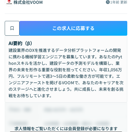
株式会社VOOM
1年前
更新
この求人に応募する
AI要約（β）
建設業界のDXを推進するデータ分析プラットフォームの開発
に携わる機械学習エンジニアを募集しています。あなたのPyt
honスキルを活かし、建設データの予測モデルを構築し、業
界の未来を形作る重要な役割を担ってください。年収1,056万
円、フルリモートで週3〜5日の柔軟な働き方が可能です。エ
ンジニアファーストを掲げるVOOMで、あなたのキャリアを次
のステージへと進化させましょう。共に成長し、未来を創る挑
戦をお待ちしています。
月給 88万円 ~ 88万円
給与・報酬
140時間 ~ 180時間（週35 ~ 45時間）
稼働時間
求人情報をご覧いただくには会員登録が必要になります