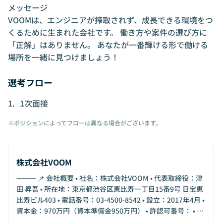
メッセージ
VOOMは、エンジニアが搾取されず、成長できる環境をつ
くるために生まれた会社です。 働き方や案件の選び方に
「正解」はありません。 あなたが一番輝ける形で働ける
場所を一緒に見つけましょう！
選考フロー
1次面接
※ポジションによってフローは異なる場合がございます。
株式会社VOOM
⸻ 📌 会社概要 • 社名：株式会社VOOM • 代表取締役：津
田 昇吾 • 所在地：東京都渋谷区恵比寿一丁目15番9号 日宝恵
比寿ビル403 • 電話番号：03-4500-8542 • 設立：2017年4月 •
資本金：970万円（資本準備金950万円） • 許認可番号： • 一
般労働者派遣（厚生労働大臣許可番号 派 13-315133） • 有料