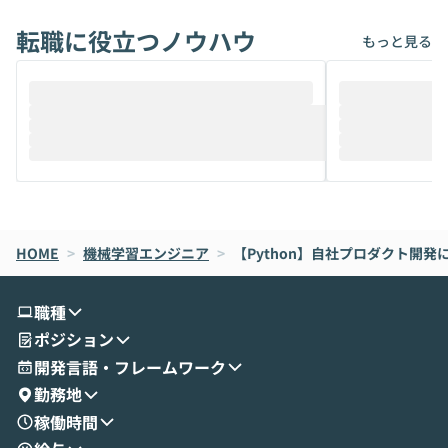
れば「Coworkで十分にカバーできる」だ
Iのポテンシャル
転職に役立つノウハウ
けでなく、想像以上の範囲まで自動化でき
は、評判ではな
もっと見る
ることは、まだあまり知られていません。
ているAIを選ぶこ
そこで本イベントでは、メルカリで生成AI
もやり取りを重
推進を担当されているハヤカワ五味氏をお
まで文脈を忘れず
迎えし、Coworkを使った業務自動化の実
キストだけでな
際を、公開デモを交えてわかりやすくお伝
うときに一番打率が
えします。 前半のLTでは、ハヤカワ氏より
え、次々と新し
メルカリでの判断基準をもとに「なぜClau
それぞれの本当
de CodeはNGになりがちで、なぜCowork
スクごとに最適
なら安全なのか」を解説いただいた上で、C
すのは至難の業です。 そこで
HOME
oworkの基本的な機能をご紹介いただきま
>
機械学習エンジニア
>
【Python】自社プロダクト開
は、LLMのフ
す。 続く公開デモでは、実際にCoworkを
ント構築の最前
使ってワークフローを構築する様子をお見
社松尾研究所の尾
職種
せいただきます。数分でワークフローが完
e・Codex・G
ポジション
成する手軽さや、Gmail等の外部サービス
分けの考え方を紐
とセキュアに連携できるポイントなど、実
使わなくなった
開発言語・フレームワーク
演を通じて具体的なイメージをお届けしま
らではの視点でお
勤務地
す。 後半のディスカッションでは、セキュ
のAIに絞るべ
稼働時間
リティの考え方や社内導入の進め方など、
迷っている方か