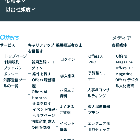
給与
現場目線でさらに深掘りしていきます。
最適化したい方
「自分の業務をAIで自動化してみたいけ
ご参加をお待ち
出社頻度
ど、何から始めればいいかわからない」と
いう方にこそ参加いただきたいイベントで
す。
メディア
サービス
キャリアアップ
採用担当者さま
各種媒体
を目指す
トップページ
Offers AI
Offers
ログイン
利用規約
新規登録・ロ
RPO
Magazine
プライバシー
グイン
Offers HR
予算型リテー
ポリシー
案件を探す
Magazine
導入事例
ナー
外部送信ツー
Offers 職務経
Offers デジタ
ルの一覧
歴
ル人材総研
お役立ち
人事AIコンサ
Offers AI
資料
ルティング
Harness
企業を探す
よくある
求人掲載無料
イベント情報
ご質問
プラン
ヘルプページ
掲載企業/求人
イベント
エンジニア採
の削除依頼
情報
用力チェック