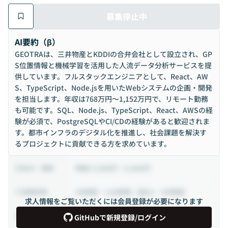
募集停止中
AI要約（β）
GEOTRAは、三井物産とKDDIの合弁会社として設立され、GP
S位置情報と機械学習を活用した人流データ分析サービスを提
供しています。フルスタックエンジニアとして、React、AW
S、TypeScript、Node.jsを用いたWebシステムの企画・開発
を担当します。年収は768万円〜1,152万円で、リモート勤務
も可能です。SQL、Node.js、TypeScript、React、AWSの経
験が必須で、PostgreSQLやCI/CDの経験があると歓迎されま
す。都市インフラのデジタル化を推進し、社会課題を解決す
るプロジェクトに貢献できる方を求めています。
時給 4,000円 ~ 6,000円
給与・報酬
80時間 ~ 120時間（週20 ~ 30時間）
稼働時間
求人情報をご覧いただくには会員登録が必要になります
業務委託
雇用形態
GitHubで新規登録/ログイン