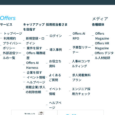
いう方にこそ参加いただきたいイベントで
す。
メディア
サービス
キャリアアップ
採用担当者さま
各種媒体
を目指す
トップページ
Offers AI
Offers
ログイン
利用規約
新規登録・ロ
RPO
Magazine
プライバシー
グイン
Offers HR
予算型リテー
ポリシー
案件を探す
Magazine
導入事例
ナー
外部送信ツー
Offers 職務経
Offers デジタ
ルの一覧
歴
ル人材総研
お役立ち
人事AIコンサ
Offers AI
資料
ルティング
Harness
企業を探す
よくある
求人掲載無料
イベント情報
ご質問
プラン
ヘルプページ
掲載企業/求人
イベント
エンジニア採
の削除依頼
情報
用力チェック
ヘルプペ
ージ