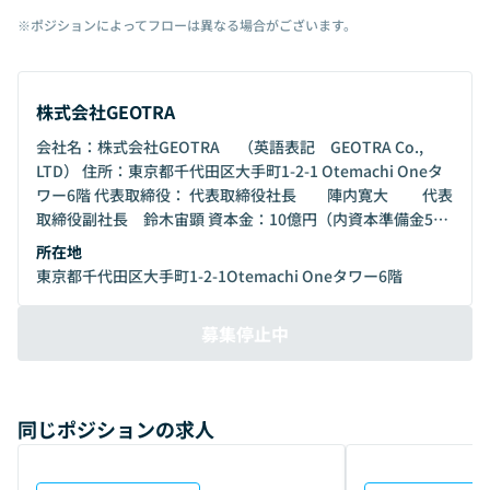
※ポジションによってフローは異なる場合がございます。
株式会社GEOTRA
会社名：株式会社GEOTRA （英語表記 GEOTRA Co.,
LTD） 住所：東京都千代田区大手町1-2-1 Otemachi Oneタ
ワー6階 代表取締役： 代表取締役社長 陣内寛大 代表
取締役副社長 鈴木宙顕 資本金：10億円（内資本準備金5億
円） 株主： 三井物産株式会社（51%) KDDI株式会社（49%)
所在地
東京都千代田区大手町1-2-1Otemachi Oneタワー6階
募集停止中
同じポジションの求人