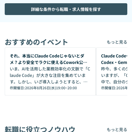
詳細な条件から転職・求人情報を探す
おすすめのイベント
もっと見る
開催前
開催前
それ、本当にClaude Codeじゃないとダ
Claude Co
メ？より安全でラクに使えるCowork公開
Codex・Gem
デモ
いま、AIを活用した業務効率化の文脈で「C
昨今、多くの生
laude Code」が大きな注目を集めていま
いますが、「Code
す。しかし、いざ導入しようとすると、セ
中で、自分のタ
キュリティ面の懸念や権限管理のハードル
開催日:
2026年8月26日(水)19:00
~
20:00
いいのか」を自
開催日:
2026年8
から、気軽に使えないケースも多いのでは
か？ 「なんとなく誰かが良いと言っていた
ないでしょうか。 Coworkは、非エンジニ
から」「SNS
アでも簡単に安全に扱えるよう作られた機
ら」と、周りの
能です。そして実は、日常の業務領域であ
ている方も少な
れば「Coworkで十分にカバーできる」だ
Iのポテンシャル
転職に役立つノウハウ
けでなく、想像以上の範囲まで自動化でき
は、評判ではな
もっと見る