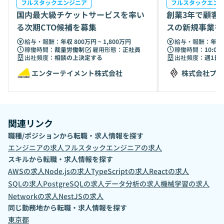
フルスタックエンジニア
フルスタックエン
国内最大級チケットサービスを率い
創業3年で顧客3
る次期CTO候補を募集
スの新規事業を
ジニア
給与・報酬：
年収 800万円 ~ 1,800万円
給与・報酬：
年収 
稼働時間：
裁量労働制
雇用形態：
正社員
稼働時間：
10:00 
出社頻度：
相談の上決定する
出社頻度：
週1日
エンターテイメント株式会社
株式会社プロ
関連リンク
職種/ポジションから転職・求人情報を探す
エンジニア
の求人
フルスタックエンジニア
の求人
スキルから転職・求人情報を探す
AWS
の求人
Node.js
の求人
TypeScript
の求人
React
の求人
SQL
の求人
PostgreSQL
の求人
データ分析
の求人
機械学習
の求人
Network
の求人
NestJS
の求人
同じ勤務地から転職・求人情報を探す
東京都