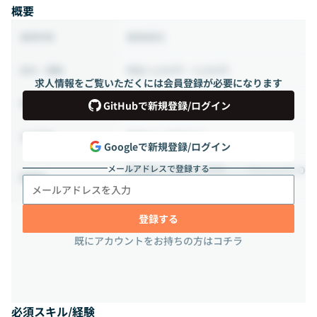
概要
業務委託
雇用形態
時給 4,000円 ~ 6,000円
給与・報酬
求人情報をご覧いただくには会員登録が必要になります
80時間 ~ 120時間（週20 ~ 30時間）
稼働時間
GitHubで新規登録/ログイン
相談の上決定する
出社頻度
Googleで新規登録/ログイン
メールアドレスで登録する
東京都千代田区大手町1-2-1Otemachi O
勤務地
neタワー6階
登録する
既にアカウントをお持ちの方はコチラ
必須スキル/経験