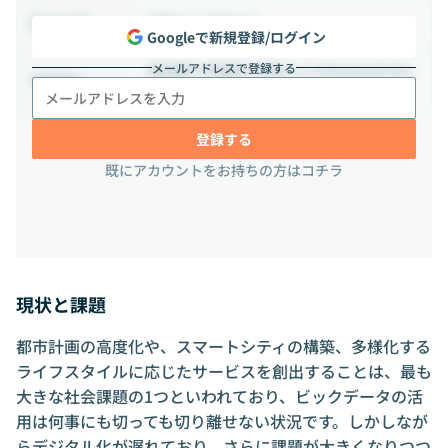
相談の上決定する
出社頻度
Googleで新規登録/ログイン
メールアドレスで登録する
東京都千代田区大手町1-2-1Otemachi On
勤務地
eタワー6階
登録する
既にアカウントをお持ちの方はコチラ
現状と課題
都市計画の高度化や、スマートシティの構築、多様化する
ライフスタイルに応じたサービスを創出することは、最も
大きな社会課題の1つといわれており、ビックデータの活
用は何事にも切っても切り離せない状況です。しかしなが
らデジタル化が遅れており、さらに課題が大きくなりつつ