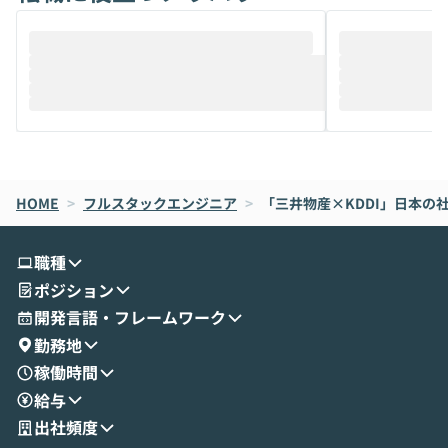
ることは、まだあまり知られていません。
ているAIを選ぶこ
そこで本イベントでは、メルカリで生成AI
もやり取りを重
推進を担当されているハヤカワ五味氏をお
まで文脈を忘れず
迎えし、Coworkを使った業務自動化の実
キストだけでな
際を、公開デモを交えてわかりやすくお伝
うときに一番打率が
えします。 前半のLTでは、ハヤカワ氏より
え、次々と新し
メルカリでの判断基準をもとに「なぜClau
それぞれの本当
de CodeはNGになりがちで、なぜCowork
スクごとに最適
なら安全なのか」を解説いただいた上で、C
すのは至難の業です。 そこで
HOME
oworkの基本的な機能をご紹介いただきま
>
フルスタックエンジニア
>
「三井物産×KDDI」日本の
は、LLMのフ
す。 続く公開デモでは、実際にCoworkを
ント構築の最前
使ってワークフローを構築する様子をお見
社松尾研究所の尾
職種
せいただきます。数分でワークフローが完
e・Codex・G
ポジション
成する手軽さや、Gmail等の外部サービス
分けの考え方を紐
とセキュアに連携できるポイントなど、実
使わなくなった
開発言語・フレームワーク
演を通じて具体的なイメージをお届けしま
らではの視点でお
勤務地
す。 後半のディスカッションでは、セキュ
のAIに絞るべ
稼働時間
リティの考え方や社内導入の進め方など、
迷っている方か
給与
現場目線でさらに深掘りしていきます。
最適化したい方
「自分の業務をAIで自動化してみたいけ
ご参加をお待ち
出社頻度
ど、何から始めればいいかわからない」と