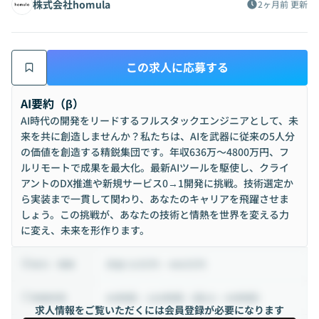
株式会社homula
2ヶ月前
更新
この求人に応募する
AI要約（β）
AI時代の開発をリードするフルスタックエンジニアとして、未
来を共に創造しませんか？私たちは、AIを武器に従来の5人分
の価値を創造する精鋭集団です。年収636万〜4800万円、フ
ルリモートで成果を最大化。最新AIツールを駆使し、クライ
アントのDX推進や新規サービス0→1開発に挑戦。技術選定か
ら実装まで一貫して関わり、あなたのキャリアを飛躍させま
しょう。この挑戦が、あなたの技術と情熱を世界を変える力
に変え、未来を形作ります。
月給 53万円 ~ 400万円
給与・報酬
40時間 ~ 160時間（週10 ~ 40時間）
稼働時間
求人情報をご覧いただくには会員登録が必要になります