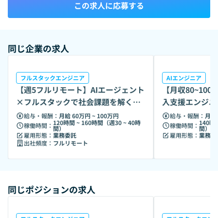
この求人に応募する
同じ企業の求人
フルスタックエンジニア
AIエンジニア
【週5フルリモート】AIエージェント
【月収80~10
×フルスタックで社会課題を解くエ
入支援エンジニ
ンジニア募集
給与・報酬：
月給 60万円 ~ 100万円
給与・報酬：
月給 
120時間 ~ 160時間（週30 ~ 40時
140時
稼働時間：
稼働時間：
間）
間）
雇用形態：
業務委託
雇用形態：
業務委
出社頻度：
フルリモート
同じポジションの求人