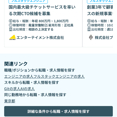
フルスタックエンジニア
フルスタックエン
国内最大級チケットサービスを率い
創業3年で顧客3
る次期CTO候補を募集
スの新規事業を
ジニア
給与・報酬：
年収 800万円 ~ 1,800万円
給与・報酬：
年収 
稼働時間：
裁量労働制
雇用形態：
正社員
稼働時間：
10:00 
出社頻度：
相談の上決定する
出社頻度：
週1日
エンターテイメント株式会社
株式会社プロ
関連リンク
職種/ポジションから転職・求人情報を探す
エンジニア
の求人
フルスタックエンジニア
の求人
スキルから転職・求人情報を探す
Git
の求人
AI
の求人
同じ勤務地から転職・求人情報を探す
東京都
詳細な条件から転職・求人情報を探す