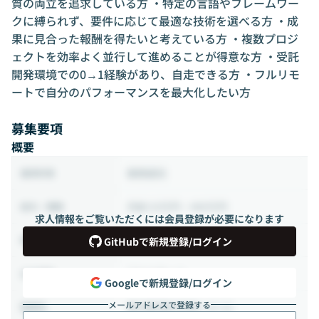
質の両立を追求している方 ・特定の言語やフレームワー
クに縛られず、要件に応じて最適な技術を選べる方 ・成
果に見合った報酬を得たいと考えている方 ・複数プロジ
ェクトを効率よく並行して進めることが得意な方 ・受託
開発環境での0→1経験があり、自走できる方 ・フルリモ
ートで自分のパフォーマンスを最大化したい方
募集要項
概要
業務委託
雇用形態
月給 53万円 ~ 400万円
給与・報酬
求人情報をご覧いただくには会員登録が必要になります
40時間 ~ 160時間（週10 ~ 40時間）
稼働時間
GitHubで新規登録/ログイン
フルリモート
出社頻度
Googleで新規登録/ログイン
メールアドレスで登録する
東京都港区赤坂1-14-14
勤務地