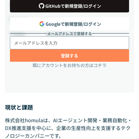
業務委託
雇用形態
GitHubで新規登録/ログイン
フルリモート
出社頻度
Googleで新規登録/ログイン
メールアドレスで登録する
東京都港区赤坂1-14-14
勤務地
登録する
既にアカウントをお持ちの方はコチラ
現状と課題
株式会社homulaは、AIエージェント開発・業務自動化・
DX推進支援を中心に、企業の生産性向上を支援するテク
ノロジーカンパニーです。