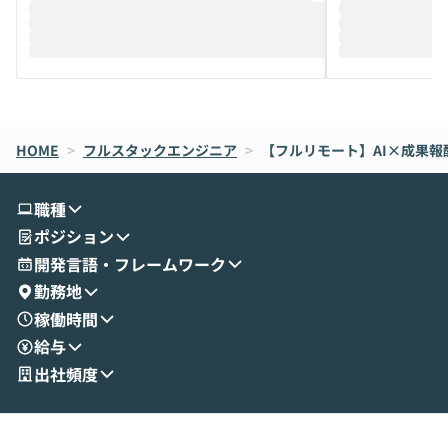
迎えし、Coworkを使った業務自動化の実
キストだけでな
際を、公開デモを交えてわかりやすくお伝
うときに一番打率が
えします。 前半のLTでは、ハヤカワ氏より
え、次々と新し
メルカリでの判断基準をもとに「なぜClau
それぞれの本当
de CodeはNGになりがちで、なぜCowork
スクごとに最適
なら安全なのか」を解説いただいた上で、C
すのは至難の業です。 そこで
HOME
oworkの基本的な機能をご紹介いただきま
>
フルスタックエンジニア
>
【フルリモート】AI×成果報
は、LLMのフ
す。 続く公開デモでは、実際にCoworkを
ント構築の最前
使ってワークフローを構築する様子をお見
社松尾研究所の尾
職種
せいただきます。数分でワークフローが完
e・Codex・G
ポジション
成する手軽さや、Gmail等の外部サービス
分けの考え方を紐
とセキュアに連携できるポイントなど、実
使わなくなった
開発言語・フレームワーク
演を通じて具体的なイメージをお届けしま
らではの視点でお
勤務地
す。 後半のディスカッションでは、セキュ
のAIに絞るべ
稼働時間
リティの考え方や社内導入の進め方など、
迷っている方か
給与
現場目線でさらに深掘りしていきます。
最適化したい方
「自分の業務をAIで自動化してみたいけ
ご参加をお待ち
出社頻度
ど、何から始めればいいかわからない」と
いう方にこそ参加いただきたいイベントで
す。