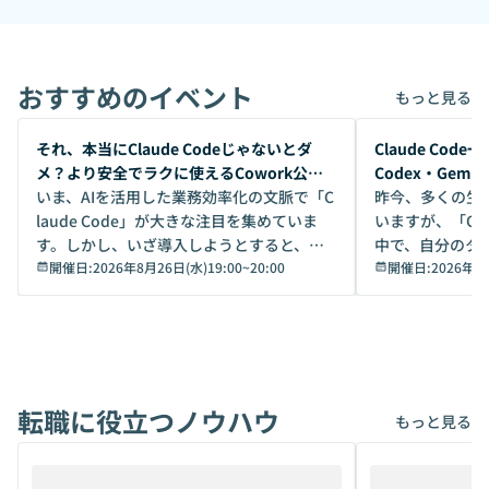
おすすめのイベント
もっと見る
開催前
開催前
それ、本当にClaude Codeじゃないとダ
Claude Co
メ？より安全でラクに使えるCowork公開
Codex・Gem
デモ
いま、AIを活用した業務効率化の文脈で「C
昨今、多くの生
laude Code」が大きな注目を集めていま
いますが、「Code
す。しかし、いざ導入しようとすると、セ
中で、自分のタ
キュリティ面の懸念や権限管理のハードル
開催日:
2026年8月26日(水)19:00
~
20:00
いいのか」を自
開催日:
2026年8
から、気軽に使えないケースも多いのでは
か？ 「なんとなく誰かが良いと言っていた
ないでしょうか。 Coworkは、非エンジニ
から」「SNS
アでも簡単に安全に扱えるよう作られた機
ら」と、周りの
能です。そして実は、日常の業務領域であ
ている方も少な
れば「Coworkで十分にカバーできる」だ
Iのポテンシャル
転職に役立つノウハウ
けでなく、想像以上の範囲まで自動化でき
は、評判ではな
もっと見る
ることは、まだあまり知られていません。
ているAIを選ぶこ
そこで本イベントでは、メルカリで生成AI
もやり取りを重
推進を担当されているハヤカワ五味氏をお
まで文脈を忘れず