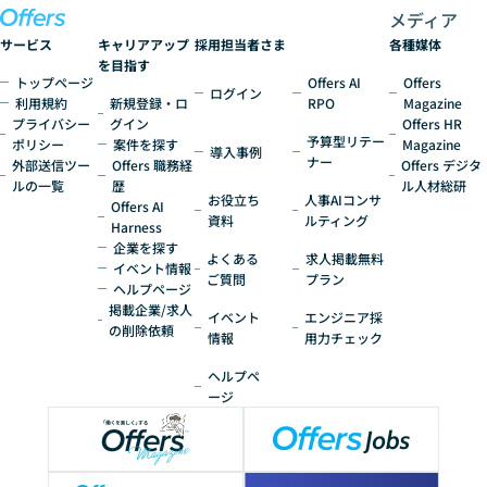
メディア
サービス
キャリアアップ
採用担当者さま
各種媒体
を目指す
トップページ
Offers AI
Offers
ログイン
利用規約
新規登録・ロ
RPO
Magazine
プライバシー
グイン
Offers HR
予算型リテー
ポリシー
案件を探す
Magazine
導入事例
ナー
外部送信ツー
Offers 職務経
Offers デジタ
ルの一覧
歴
ル人材総研
お役立ち
人事AIコンサ
Offers AI
資料
ルティング
Harness
企業を探す
よくある
求人掲載無料
イベント情報
ご質問
プラン
ヘルプページ
掲載企業/求人
イベント
エンジニア採
の削除依頼
情報
用力チェック
ヘルプペ
ージ