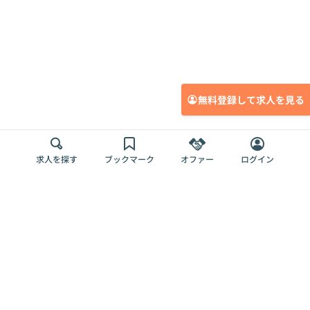
無料登録して求人を見る
求人を探す
ブックマーク
オファー
ログイン
メディア
サービス
キャリアアップ
採用担当者さま
各種媒体
を目指す
トップページ
Offers AI
Offers
ログイン
利用規約
新規登録・ロ
RPO
Magazine