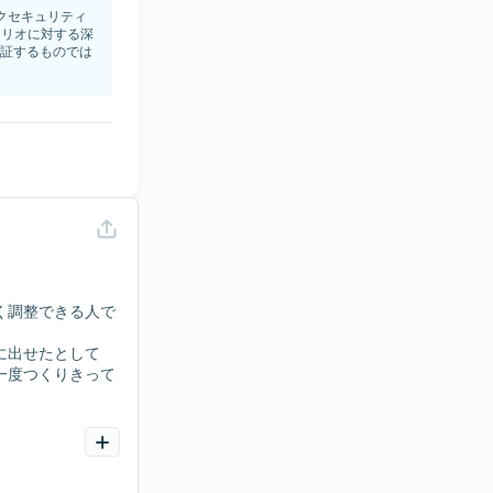
ークセキュリティ
ナリオに対する深
証するものでは
く調整できる人で
に出せたとして
一度つくりきって
）