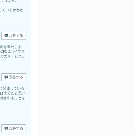
ます。しかし、
合っているかわか
回答する
要な役割を果たしま
がCI/CDパイプラ
unなどのサービスと
回答する
に関連している
ば十分だと思い
待されることを
回答する