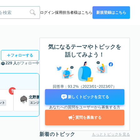
ログイン
採用担当者様はこちら
新規登録はこちら
気になるテーマやトピックを
話してみよう！
フォローする
229 人
がフォロー中
回答率：93.2%（2023/01~2023/07）
4
5
新しくトピックを立てる
北野勝久
大橋桃太郎
ント
エンジニア
プロジェクトマネジメント
あなたへの質問をユーザーから募集する方
質問を募集する
新着のトピック
もっとトピックを見る