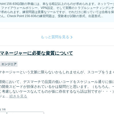
k Point 156-836試験の準備には、単なる暗記以上のものが求められます。ネットワ
、ファイアウォールポリシー、VPN設定、そして実際のトラブルシューティングシ
が求められます。練習問題は貴重なツールですが、それだけに頼っていては合格を保
ん。Check Point 156-836の練習問題は、受験者が試験の形式、出題形式...
もっと質問を見る
マネージャーに必要な資質について
久
エンジニア
マネージャーという文脈に限らないかもしれませんが、スコープをうま
開発において、デスマーチで品質の低いコードをスケジュール通りに仮
の開発スピードが担保されているかは疑問だと思います。（もちろん、
く考慮しないケースなんてものが仮に存在するなら話は別ですが・・・
...
続きを見る
 7件