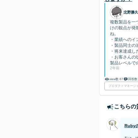
北野勝
複数製品を一
けの観点が発
ね。
・業績へのイ
・製品同士の
・将来達成し
・お客さんの
製品レベルで
2年前
view数 67
回答数
プロダクトマネージ
こちらの
Rub