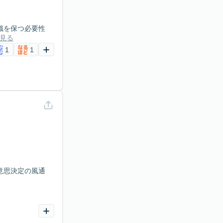
識を保つ必要性
見る
1
1
意思決定の風通