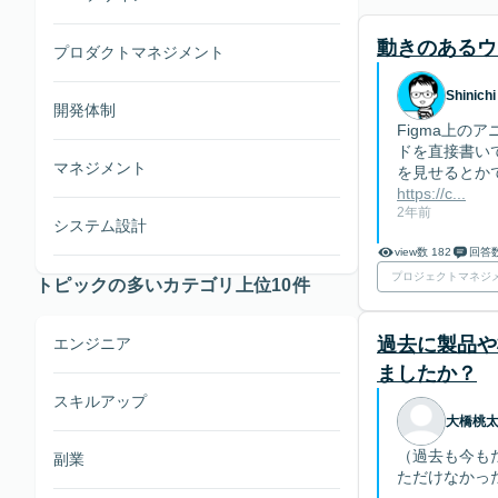
動きのあるウ
プロダクトマネジメント
Shinichi
開発体制
Figma上
ドを直接書い
マネジメント
を見せるとか
https://c...
2年前
システム設計
view数 182
回答数
プロジェクトマネジ
トピックの多いカテゴリ上位10件
過去に製品や
エンジニア
ましたか？
スキルアップ
大橋桃
（過去も今も
副業
ただけなかっ