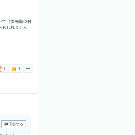
いて（優先順位付
かもしれません
1
1
回答する