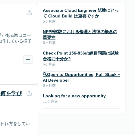
Associate Cloud Engineer 試験にとっ
て Cloud Build は重要ですか
5ヶ月前
NPPE試験における倫理と法律の概念の
要がある際はコー
重要性
動作している様子
6ヶ月前
Check Point 156-836の練習問題は試験
合格に十分か?
6ヶ月前
🔍Open to Opportunities, Full-Stack +
AI Developer
6ヶ月前
に何を学び
Looking for a new opportunity
11ヶ月前
使われ方をしてい