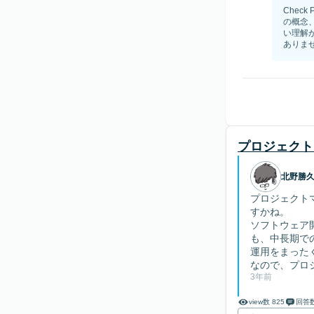
Chec
の概念
い理解
ありませ
プロジェクト
北野勝
プロジェクト
すかね。
ソフトウェア
も、中長期で
運用をまった
なので、プロジェ
3年前
view数 825
回答数