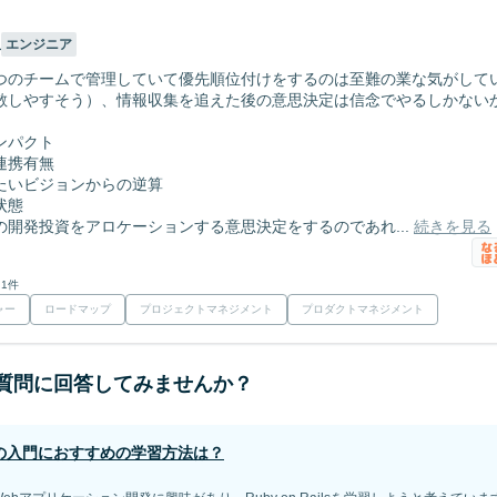
久
エンジニア
つのチームで管理していて優先順位付けをするのは至難の業な気がして
散しやすそう）、情報収集を追えた後の意思決定は信念でやるしかない
ンパクト
連携有無
たいビジョンからの逆算
状態
の開発投資をアロケーションする意思決定をするのであれ...
続きを見る
 1件
ャー
ロードマップ
プロジェクトマネジメント
プロダクトマネジメント
質問に回答してみませんか？
yの入門におすすめの学習方法は？