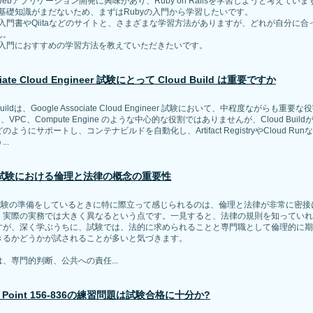
ebアプリケーション開発に興味があり、Ruby on Railsを学習しようと考えてい
の基礎知識がまだないため、まずはRubyの入門から学習したいです。
の入門書やQiitaなどのサイトと、さまざまな学習方法がありますが、どれが自分に
ん。
yの入門におすすめの学習方法を教えていただきたいです。
iate Cloud Engineer 試験にとって Cloud Build は重要ですか
 Buildは、Google Associate Cloud Engineer 試験において、中程度ながらも重
M、VPC、Compute Engine のような中心的な役割ではありませんが、Cloud Build
のようにサポートし、コンテナビルドを自動化し、Artifact RegistryやCloud R
..
E試験における倫理と法律の概念の重要性
E試験の準備をしているときに特に際立って感じられるのは、倫理と法律が非常に密接
、実際の実務では大きく異なるという点です。一見すると、法律の規則を知っていれ
すが、深く学ぶうちに、試験では、法的に求められることと専門職として倫理的に期
きるかどうかが試されることが多いと気づきます。
、専門的判断、公共への責任...
k Point 156-836の練習問題は試験合格に十分か?