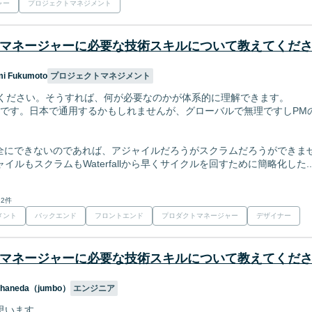
ャー
プロジェクトマネジメント
マネージャーに必要な技術スキルについて教えてくだ
mi Fukumoto
プロジェクトマネジメント
てください。そうすれば、何が必要なのかが体系的に理解できます。
無駄です。日本で通用するかもしれませんが、グローバルで無理ですしPM
llが完全にできないのであれば、アジャイルだろうがスクラムだろうができま
イルもスクラムもWaterfallから早くサイクルを回すために簡略化した..
 2件
メント
バックエンド
フロントエンド
プロダクトマネージャー
デザイナー
マネージャーに必要な技術スキルについて教えてくだ
o haneda（jumbo）
エンジニア
思います。