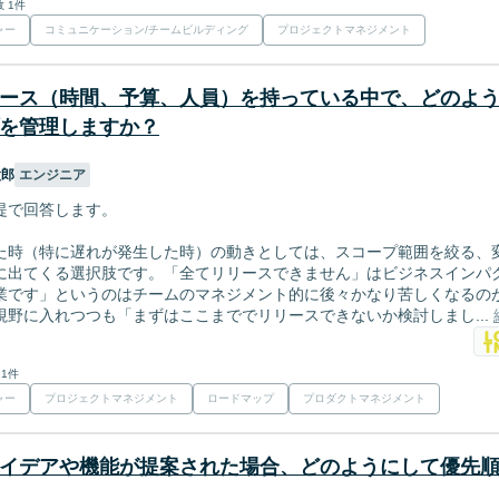
 1件
ャー
コミュニケーション/チームビルディング
プロジェクトマネジメント
ース（時間、予算、人員）を持っている中で、どのよ
を管理しますか？
太郎
エンジニア
提で回答します。
た時（特に遅れが発生した時）の動きとしては、スコープ範囲を絞る、
に出てくる選択肢です。「全てリリースできません」はビジネスインパ
業です」というのはチームのマネジメント的に後々かなり苦しくなるの
視野に入れつつも「まずはここまででリリースできないか検討しまし...
 1件
ャー
プロジェクトマネジメント
ロードマップ
プロダクトマネジメント
イデアや機能が提案された場合、どのようにして優先