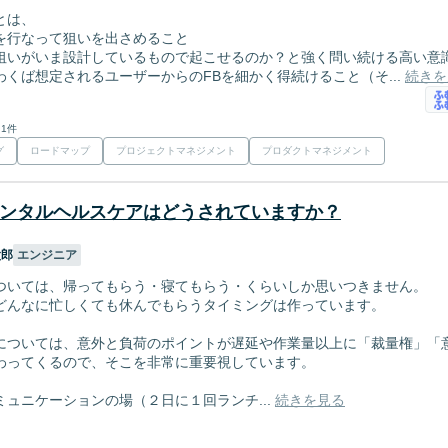
とは、
を行なって狙いを出さめること
狙いがいま設計しているもので起こせるのか？と強く問い続ける高い意
くば想定されるユーザーからのFBを細かく得続けること（そ...
続きを
 1件
グ
ロードマップ
プロジェクトマネジメント
プロダクトマネジメント
ンタルヘルスケアはどうされていますか？
太郎
エンジニア
ついては、帰ってもらう・寝てもらう・くらいしか思いつきません。
どんなに忙しくても休んでもらうタイミングは作っています。
については、意外と負荷のポイントが遅延や作業量以上に「裁量権」「
わってくるので、そこを非常に重要視しています。
ュニケーションの場（２日に１回ランチ...
続きを見る