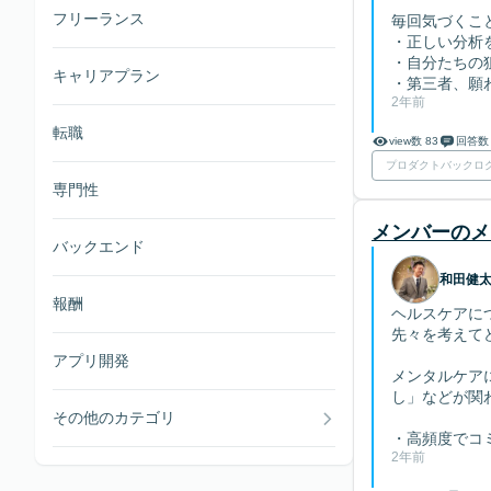
フリーランス
毎回気づくこ
・正しい分析
・自分たちの
キャリアプラン
・第三者、願わ
2年前
転職
view数 83
回答数
プロダクトバックロ
専門性
メンバーのメ
バックエンド
和田健
報酬
ヘルスケアに
先々を考えて
アプリ開発
メンタルケア
し」などが関
その他のカテゴリ
・高頻度でコミ
2年前