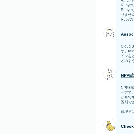
私は、W
Ruby
Ruby
りませ
Rub
Assoc
Cloud
す。IA
インをど
どのよう.
NPP
NPP
一方で
がちで
区別で
倫理学は
Chec