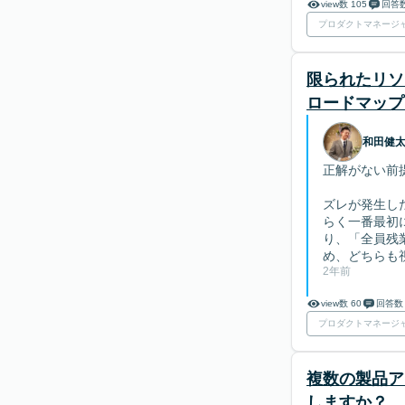
view数 105
回答数
プロダクトマネージ
限られたリソ
ロードマップ
和田健
正解がない前
ズレが発生し
らく一番最初
り、「全員残
め、どちらも
2年前
view数 60
回答数
プロダクトマネージ
複数の製品ア
しますか？