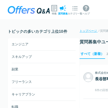
特集
質問募集
カテゴリ一覧
ヘルプ
トップページ
質問
トピックの多いカテゴリ上位10件
質問募集中ユ
エンジニア
すべて（新着）
スキルアップ
副業
株式会社in
長谷部
フリーランス
6件の回
キャリアプラン
転職