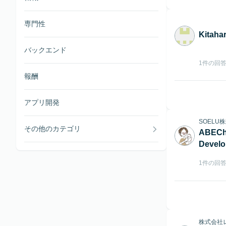
専門性
Kitaha
バックエンド
1件の回
報酬
アプリ開発
SOELU
その他のカテゴリ
ABECh
Develo
1件の回
株式会社