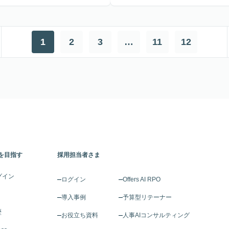
1
2
3
…
11
12
を目指す
採用担当者さま
グイン
ログイン
Offers AI RPO
導入事例
予算型リテーナー
歴
お役立ち資料
人事AIコンサルティング