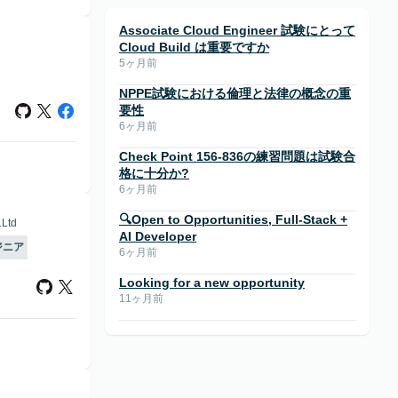
Associate Cloud Engineer 試験にとって
Cloud Build は重要ですか
5ヶ月前
NPPE試験における倫理と法律の概念の重
要性
6ヶ月前
Check Point 156-836の練習問題は試験合
格に十分か?
6ヶ月前
🔍Open to Opportunities, Full-Stack +
.Ltd
AI Developer
ジニア
6ヶ月前
Looking for a new opportunity
11ヶ月前