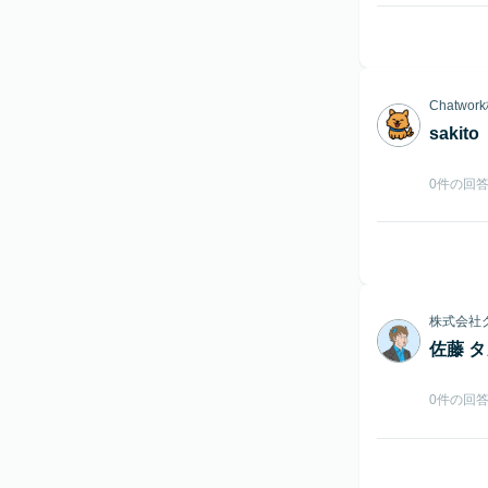
Chatwo
sakito
0件の回
株式会社
佐藤 
0件の回