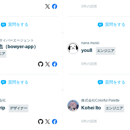
答
0件の回答
質問をする
質問をする
 サイバーエージェント
nana music
（bowyer-app）
you8
エンジニア
ニア
答
0件の回答
質問をする
質問をする
式会社
株式会社Colorful Palette
rip
Kohei Ito
デザイナー
エンジニア
答
0件の回答