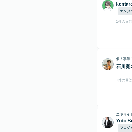
kenta
エンジ
1件の回
個人事業
石川寛
1件の回
エキサイ
Yuto S
プロジ