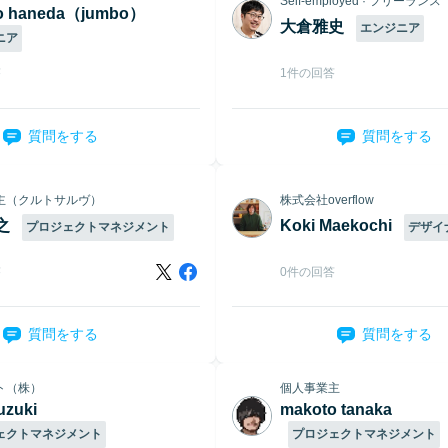
Self-employed · フリーランス
ro haneda（jumbo）
大倉雅史
エンジニア
ニア
答
1件の回答
質問をする
質問をする
主（クルトサルヴ）
株式会社overflow
之
Koki Maekochi
プロジェクトマネジメント
デザイ
答
0件の回答
質問をする
質問をする
ト（株）
個人事業主
uzuki
makoto tanaka
ェクトマネジメント
プロジェクトマネジメント