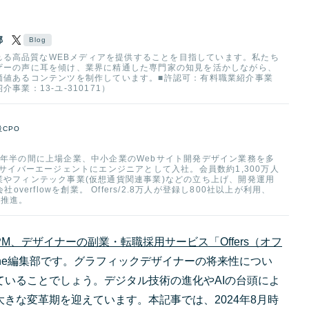
部
頼される高品質なWEBメディアを提供することを目指しています。私たち
ザーの声に耳を傾け、業界に精通した専門家の知見を活かしながら、
価値あるコンテンツを制作しています。■許認可：有料職業紹介事業
事業：13-ユ-310171）
役CPO
年半の間に上場企業、中小企業のWebサイト開発デザイン業務を多
社サイバーエージェントにエンジニアとして入社。会員数約1,300万人
やフィンテック事業(仮想通貨関連事業)などの立ち上げ、開発運用
overflowを創業。 Offers/2.8万人が登録し800社以上が利用、
ら推進。
M、デザイナーの副業・転職採用サービス「Offers（オフ
agazine編集部です。グラフィックデザイナーの将来性につい
ていることでしょう。デジタル技術の進化やAIの台頭によ
きな変革期を迎えています。本記事では、2024年8月時