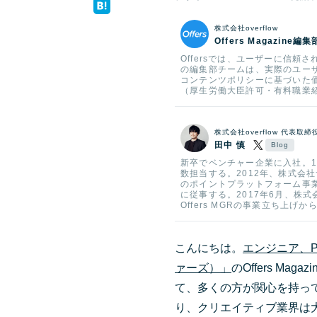
株式会社overflow
Offers Magazine編集
Offersでは、ユーザーに信
の編集部チームは、実際のユー
コンテンツポリシーに基づいた
（厚生労働大臣許可・有料職業紹介
株式会社overflow 代表取締
田中 慎
新卒でベンチャー企業に入社。1
数担当する。2012年、株式会
のポイントプラットフォーム事業
に従事する。2017年6月、株式会社
Offers MGRの事業立ち上げか
こんにちは。
エンジニア、P
ァーズ）」
のOffers M
て、多くの方が関心を持っ
り、クリエイティブ業界は大