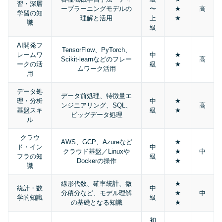
習・深層
ープラーニングモデルの
〜
★
高
学習の知
理解と活用
上
★
識
級
AI開発フ
TensorFlow、PyTorch、
レームワ
中
★
Scikit-learnなどのフレー
高
ークの活
級
★
ムワーク活用
用
データ処
データ前処理、特徴量エ
理・分析
中
★
ンジニアリング、SQL、
高
基盤スキ
級
★
ビッグデータ処理
ル
クラウ
AWS、GCP、Azureなど
★
ド・イン
中
クラウド基盤／Linuxや
★
中
フラの知
級
Dockerの操作
★
識
線形代数、確率統計、微
★
統計・数
中
分積分など、モデル理解
★
中
学的知識
級
の基礎となる知識
★
初