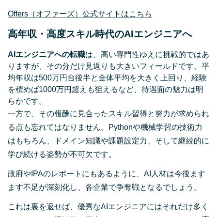
Offers（オファーズ）公式サイトはこちら
高年収・高度スキル時代のAIエンジニアへ
AIエンジニアへの転職
は、高い専門性ゆえに挑戦的ではあ
りますが、その分だけ見返りも大きいフィールドです。平
均年収は500万円台後半と全体平均を大きく上回り、経験
を積めば1000万円超えも狙えるなど、待遇面の魅力は明
らかです。
一方で、その報酬に見合ったスキル習得と努力が求められ
る点も忘れてはなりません。Pythonや機械学習の技術力
はもちろん、ドメイン知識や課題設定力、そして継続的に
学び続ける姿勢が不可欠です。
政府やIPAのレポートにもあるように、AI人材は今後ます
ます不足が深刻化し、各企業で争奪戦となるでしょう​。
これは裏を返せば、優秀なAIエンジニアにはそれだけ多く