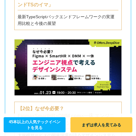
ンドTSのイマ」
最新TypeScriptバックエンドフレームワークの実運
用比較と今後の展望
【2位】なぜ今必要？
Figma×SmartHR×DMM.com×一休 エンジニ
45本以上の人気テックイベン
ア視点で考えるデザインシステ
まずは求人を見てみる
トを見る
大規模サービスの開発現場が語るデザインシステム