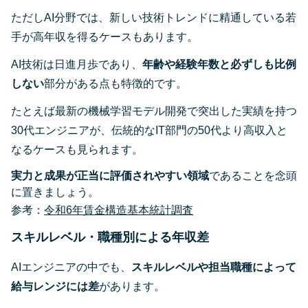
ただしAI分野では、新しい技術トレンドに精通している若
手が高年収を得るケースもあります。
AI技術は日進月歩であり、
年齢や経験年数と必ずしも比例
しない
部分がある点も特徴的です。
たとえば最新の機械学習モデル開発で突出した実績を持つ
30代エンジニアが、伝統的なIT部門の50代より高収入と
なるケースも見られます。
実力と成果が正当に評価されやすい領域
であることを念頭
に置きましょう。
参考：
令和6年賃金構造基本統計調査
スキルレベル・職種別による年収差
AIエンジニアの中でも、
スキルレベルや担当職種によって
給与レンジには差
があります。