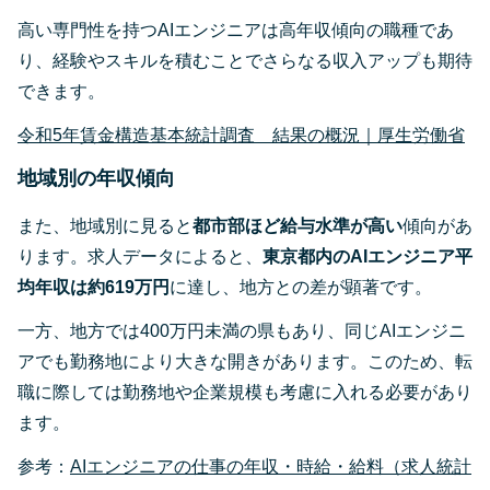
高い専門性を持つAIエンジニアは高年収傾向の職種であ
り、経験やスキルを積むことでさらなる収入アップも期待
できます。
令和5年賃金構造基本統計調査 結果の概況｜厚生労働省
地域別の年収傾向
また、地域別に見ると
都市部ほど給与水準が高い
傾向があ
ります。求人データによると、
東京都内のAIエンジニア平
均年収は約619万円
に達し、地方との差が顕著です​。
一方、地方では400万円未満の県もあり、同じAIエンジニ
アでも勤務地により大きな開きがあります。このため、転
職に際しては勤務地や企業規模も考慮に入れる必要があり
ます。
参考：
AIエンジニアの仕事の年収・時給・給料（求人統計