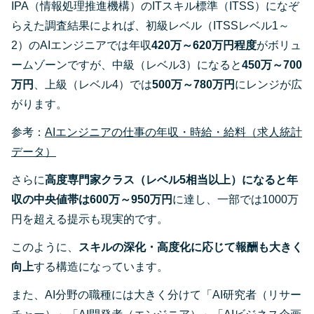
IPA（情報処理推進機構）のITスキル標準（ITSS）になぞ
らえた調査結果によれば、初級レベル（ITSSレベル1～
2）のAIエンジニアでは年収
420万～620万円程度
がボリュ
ームゾーンですが、中級（レベル3）になると
450万～700
万円
、上級（レベル4）では
500万～780万円
にレンジが広
がります​。
参考：
AIエンジニアの仕事の年収・時給・給料（求人統計
データ）
さらに
高度専門家クラス（レベル5相当以上）になると年
収の中央値帯は600万～950万円
に達し、一部では1000万
円を超える提示も現実的です。
このように、
スキルの深化・高度化に応じて報酬も大きく
向上
する構造になっています。
また、AI分野の職種には大きく分けて「AI研究者（リサー