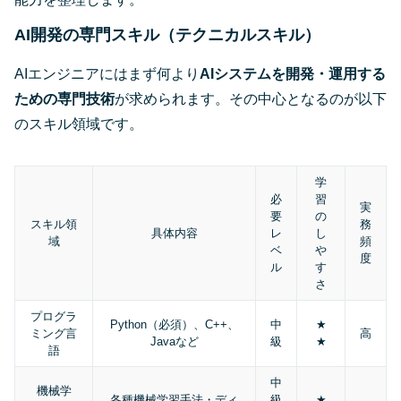
AI開発の専門スキル（テクニカルスキル）
AIエンジニアにはまず何より
AIシステムを開発・運用する
ための専門技術
が求められます。その中心となるのが以下
のスキル領域です。
学
必
習
実
要
の
スキル領
務
具体内容
レ
し
域
頻
ベ
や
度
ル
す
さ
プログラ
Python（必須）、C++、
中
★
ミング言
高
Javaなど
級
★
語
中
機械学
各種機械学習手法・ディ
級
★