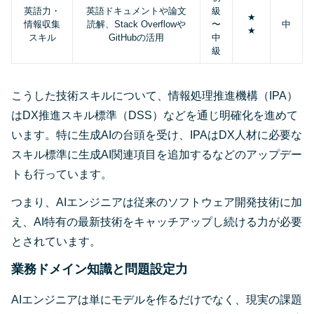
英語力・
英語ドキュメントや論文
級
★
情報収集
読解、Stack Overflowや
〜
中
★
スキル
GitHubの活用
中
級
こうした技術スキルについて、情報処理推進機構（IPA）
はDX推進スキル標準（DSS）などを通じ明確化を進めて
います。特に生成AIの台頭を受け、IPAはDX人材に必要な
スキル標準に生成AI関連項目を追加するなどのアップデー
トも行っています。
つまり、AIエンジニアは従来のソフトウェア開発技術に加
え、AI特有の最新技術をキャッチアップし続ける力が必要
とされています。
業務ドメイン知識と問題設定力
AIエンジニアは単にモデルを作るだけでなく、現実の課題