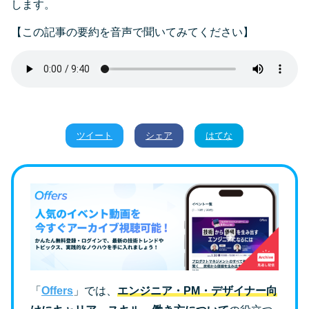
します。
【この記事の要約を音声で聞いてみてください】
ツイート
シェア
はてな
「
Offers
」では、
エンジニア・PM・デザイナー向