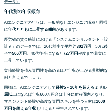
データ）
年代別の年収傾向
AIエンジニアの年収は、一般的なITエンジニア職種と同様
に
年代とともに上昇する傾向
があります。
厚労省の賃金統計における「システムコンサルタント・設
計者」のデータでは、20代前半で平均約
302万円
、30代後
半で
506万円
、40代後半になると
727万円
程度まで着実に
上昇しています​。
実務経験を積み専門性を高めるほど年収が上がる典型的な
例と言えるでしょう。
同様に、AIエンジニアとして
経験5～10年を超えるミドル
層以上
になれば年収600万円台は十分に射程圏内となり、
マネジメント経験や高度な専門スキルを持つ人材は
1000
万円を超える年収
も狙えると報告されています​。