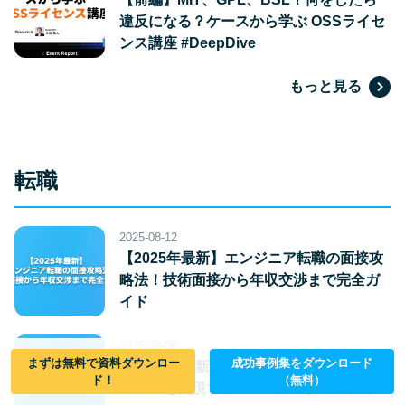
違反になる？ケースから学ぶ OSSライセ
ンス講座 #DeepDive
もっと見る
転職
2025-08-12
【2025年最新】エンジニア転職の面接攻
略法！技術面接から年収交渉まで完全ガ
イド
2025-08-08
まずは無料で資料ダウンロー
成功事例集をダウンロード
【2025年最新】エンジニアが転職で年収
ド！
（無料）
アップを実現する5つの戦略と成功事例