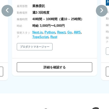
‹
›
業務委託
雇用形態
雇
週2-3回程度
勤務場所
勤
40時間 ~ 100時間（週10 ~ 25時間）
稼働時間
稼
時給 3,000円〜6,000円
時給
時
Next.js
,
Python
,
React
,
Go
,
AWS
,
技術スタッ
ク
TypeScript
,
Rust
技
ク
プロダクトマネージャー
詳細を確認する