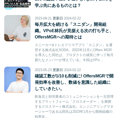
学ぶ先にあるものとは？
2023-09-21
更新日
2024-02-22
毎月拡大を続ける「スニダン」開発組
織。VPoE林氏が見据える次の打ち手と、
OffersMGRへの期待とは
スニーカー&トレカフリマアプリ「スニダン」を運
営する株式会社SODA。2022年11月にOffers MGR
を導入した同社は、プロダクトの成長に伴って毎月
新たなメンバーが増えている。今回はVPo...
2023-05-23
更新日
2024-02-22
確認工数が1/10も削減に! OffersMGRで開
発効率を改善し、数値を意識した組織に
していきたい。
飲食店と卸売業者のコミュニケーションを一元管理
するプラットフォーム「クロスオーダー 」を展開
するクロスマート株式会社。エンジニアリングマネ
ージャーである山田氏は2023年1月から開発組織の
効率化...