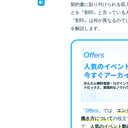
契約書に貼り付けられる収
とを『割印』と言っている
『割印』は何が異なるので
を解説します。
「
Offers
」では、
エン
働き方について
の役立
で、
人気のイベント動