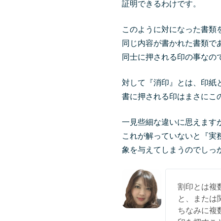
証明できるわけです。
このように対になった書類
同じ内容が書かれた書類で
同士に押される印の事なの
対して『消印』とは、印紙
書に押される印はまさにこ
一見些細な違いに思えます
これが解っていないと『実
象を与えてしまうのでしっ
割印とは複
と、または
ちなみに複