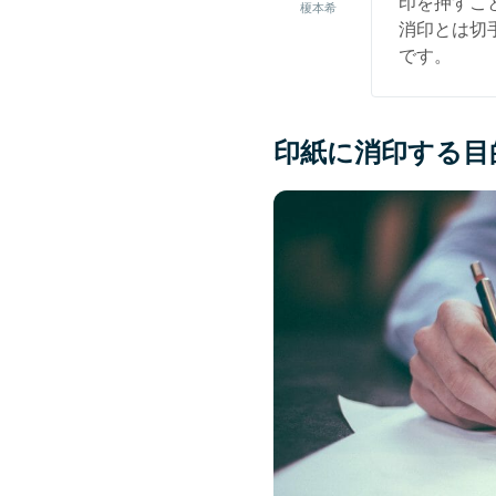
印を押すこ
榎本希
消印とは切
です。
印紙に消印する目