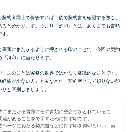
を契約者同士で保管すれば、後で契約書を確認する際も、
あると分かります。つまり『割印』とは、あくまでも書類
です。
と書類にまたがるように押される印のことで、今回の契約
の『消印』に当たります。
が、このことは実務の世界ではかなり常識的なことです。
務経験が少ない人』とみなされ、契約者として頼りない印
かりと区別しましょう。
数にまたがる書類にその書類に整合性がとれているこ
関連があることをで示すために押す印です。
数ページにわたる契約書などに押す印を契印といい、契