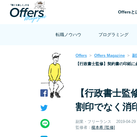
Offersと
転職ノウハウ
プログラミング
Offers
Offers Magazine
副
【行政書士監修】契約書の印紙に
【行政書士監
割印でなく消
副業・フリーランス
2019-04-29
監修者：
榎本希 [監修]