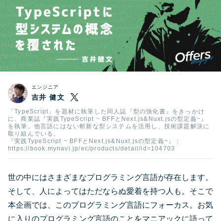
エンジニア
吉井 健文
「TypeScript」を題材に執筆した同人誌『型の強化書』をきっかけ
に、商業誌『実践TypeScript ~ BFFとNext.js&Nuxt.jsの型定義~』
を執筆。他言語にはない斬新な型システムを活用し、技術課題解決に
取り組んでいる。
『実践TypeScript ~ BFFとNext.js&Nuxt.jsの型定義~』：
https://book.mynavi.jp/ec/products/detail/id=104703
世の中にはさまざまなプログラミング言語が存在します。
そして、人によってはただならぬ愛着を持つ人も。そこで
本企画では、このプログラミング言語にフォーカス。お気
に入りのプログラミング言語のことをマニアックに語って