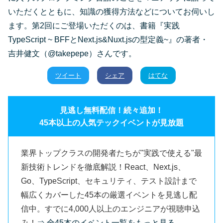
いただくとともに、知識の獲得方法などについてお伺いし
ます。第2回にご登場いただくのは、書籍『実践
TypeScript ~ BFFとNext.js&Nuxt.jsの型定義~』の著者・
吉井健文（@takepepe）さんです。
ツイート
シェア
はてな
見逃し無料配信！続々追加！
45本以上の人気テックイベントが見放題
業界トップクラスの開発者たちが"実践で使える"最
新技術トレンドを徹底解説！React、Next.js、
Go、TypeScript、セキュリティ、テスト設計まで
幅広くカバーした45本の厳選イベントを見逃し配
信中。すでに4,000人以上のエンジニアが視聴申込
み！
⇒ 全45本のイベント一覧をもっと見る