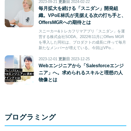
2023-09-21
更新日
2024-02-22
毎月拡大を続ける「スニダン」開発組
織。VPoE林氏が見据える次の打ち手と、
OffersMGRへの期待とは
スニーカー&トレカフリマアプリ「スニダン」を運
営する株式会社SODA。2022年11月にOffers MGR
を導入した同社は、プロダクトの成長に伴って毎月
新たなメンバーが増えている。今回はVPo...
2023-12-01
更新日
2023-12-25
Webエンジニアから「Salesforceエンジ
ニア」へ。求められるスキルと理想の人
物像とは
プログラミング