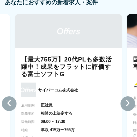
あなたにおすすめの新着求人・案件
【最大755万】20代PLも多数活
躍中！成果をフラットに評価す
る富士ソフトG
サイバーコム株式会社
‹
›
雇
正社員
雇用形態
勤
相談の上決定する
勤務場所
稼
09:00 ~ 17:30
稼働時間
時
年収 415万〜755万
時給
技
ク